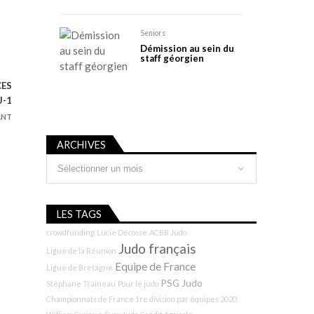
Seniors
Démission au sein du
staff géorgien
CES
J-1
ANT
ARCHIVES
Archives
LES TAGS
crowdfunding
Lucie Décosse
ACBB Judo
Judo français
Ligue de la Réunion
Equipe de France
Ligue de Bretagne
PSG Judo
Stéphane Traineau
Pour le judo
Championnats de France 1re division par équipes 2020