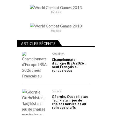
Publicité
Publicité
ARTICLES RÉCENTS
Actualités
Championnats
d’Europe IBSA 2026 :
neuf Français au
rendez-vous
Seniors
Géorgie, Ouzbékistan,
Tadjikistan : jeu de
chaises musicales au
sein des staffs