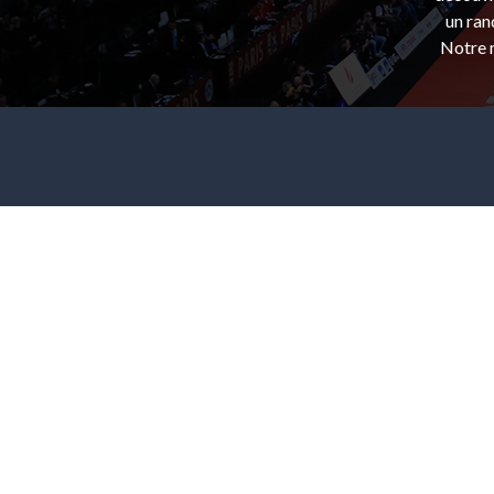
un ran
Notre m