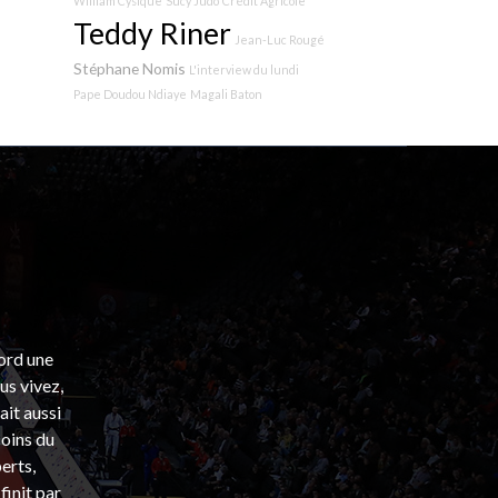
William Cysique
Sucy Judo
Crédit Agricole
Teddy Riner
Jean-Luc Rougé
Stéphane Nomis
L'interview du lundi
Pape Doudou Ndiaye
Magali Baton
bord une
s vivez,
ait aussi
coins du
erts,
finit par