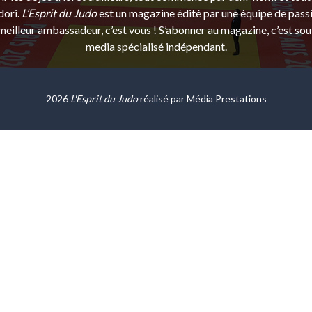
dori.
L’Esprit du Judo
est un magazine édité par une équipe de pass
eilleur ambassadeur, c’est vous ! S’abonner au magazine, c’est sou
media spécialisé indépendant.
2026
L'Esprit du Judo
réalisé par
Média Prestations