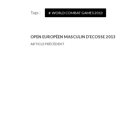
Tags :
WORLD COMBAT GAMES 2013
OPEN EUROPÉEN MASCULIN D’ECOSSE 2013
N
ARTICLE PRÉCÉDENT
a
v
i
g
a
t
i
o
n
d