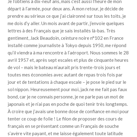
Je l’obtiens à dix-neuf ans, mais c’est aussi l’heure de mon
départ à l’armée, pour deux ans. À mon retour, je décide de
prendre au sérieux ce que j’ai claironné sur tous les toits, je
me dois d’y aller. Un mois avant de partir, j’envoie quelques
lettres à des Français que je sais installés là-bas. Très
gentiment, Jack Beaudoin, ceinture noire n°102 en France
installé comme journaliste à Tokyo depuis 1950, me répond
qu’il viendra à ma rencontre à l’aéroport. Nous sommes le 28
avril 1957 et, après sept escales et plus de cinquante heures
de vol – mais le bateau m’aurait pris trente-trois jours et
toutes mes économies avec autant de repas trois fois par
jour et de tentations à chaque escale – je pose le pied sur le
sol nippon. Heureusement pour moi, jack ne me fait pas faux
bond, car je ne connais personne, je ne parle pas un mot de
japonais et je n’ai pas en poche de quoi tenir très longtemps.
À croire que j’avais une bonne dose de confiance en moi pour
tenter ce coup de folie ! Le filon de proposer des cours de
français en se présentant comme un Français de souche
s’avère vite payant, et me laisse également toute latitude