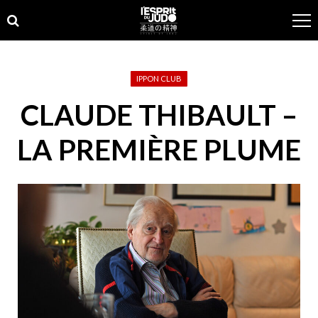
Skip
Skip
to
to
navigation
content
IPPON CLUB
CLAUDE THIBAULT –
LA PREMIÈRE PLUME