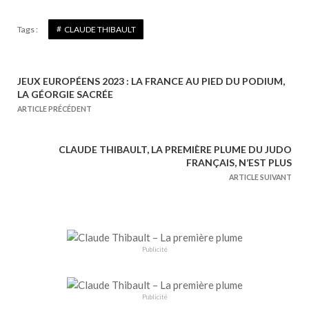
Tags :
CLAUDE THIBAULT
JEUX EUROPÉENS 2023 : LA FRANCE AU PIED DU PODIUM,
N
LA GÉORGIE SACRÉE
a
ARTICLE PRÉCÉDENT
v
i
CLAUDE THIBAULT, LA PREMIÈRE PLUME DU JUDO
g
FRANÇAIS, N’EST PLUS
a
ARTICLE SUIVANT
t
i
o
n
Publicité
d
e
Publicité
l