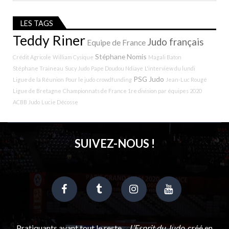
LES TAGS
Teddy Riner
Judo français
Equipe de France
Stéphane Nomis
Crédit Agricole
William Cysique
Magali Baton
Stéphane Traineau
Sucy Judo
Pape Doudou Ndiaye
L'interview du lundi
PSG Judo
Ligue de la Réunion
Pour le judo
crowdfunding
Jean-Luc Rougé
Ligue de Bretagne
Championnats de France 1re division par équipes 2020
ACBB Judo
Lucie Décosse
SUIVEZ-NOUS !
Pratiquants avant tout le reste…
L’Esprit du Judo
, créé en