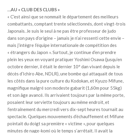
…AU « CLUB DES CLUBS »
« C’est ainsi que se nommait le département des meilleurs
combattants, comptant trente sélectionnés, dont vingt-trois
Japonais. Je suis le seul à ne pas être professeur de judo
dans son pays d’origine – jamais je n’ai ressenti cette envie –
mais j’intègre l’équipe internationale de compétition des
« étrangers du Japon ». Surtout, je continue d’en prendre
plein les yeux en voyant pratiquer Yoshimi Osawa (jusqu’en
e
octobre dernier, il était le dernier 10
dan vivant depuis le
décès d’Ichiro Abe, NDLR), une bombe qui attaquait de tous
les côtés dans la pure culture du Kodokan, et Kyuzo Mifune,
magnifique malgré son modeste gabarit (1,60m pour 55kg)
et son âge avancé. Ils arrivaient toujours par la même porte,
posaient leur serviette toujours au même endroit, et
l’entraînement du mercredi vers dix-sept heures tournait au
spectacle. Quelques mouvements d’échauffement et Mifune
pointait du doigt sa première « victime », pour quelques
minutes de nage-komi où le temps s’arrêtait. Il avait la