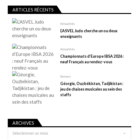
’
ARTICLES RÉCENTS
a
r
Actualités
t
L’ASVEL Judo cherche un ou deux
enseignants
i
c
Actualités
l
Championnats d’Europe IBSA 2026 :
e
neuf Français au rendez-vous
Seniors
Géorgie, Ouzbékistan, Tadjikistan :
jeu de chaises musicales au sein des
staffs
ARCHIVES
Archives