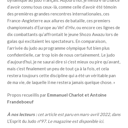
dynamique au judo français. Aujourd’hui, je mesure la chance
d’avoir connu tous ceux-là, comme celle d’avoir été témoin
des premières grandes rencontres internationales, ces
France-Angleterre aux allures de bataille, ces premiers
championnats d’Europe au Vel’ d’Hiv, ou encore ces lignes de
dix combattants qu’affrontait le jeune Shozo Awazu lors de
galas qui excitaient les spectateurs. En comparaison,
l’arrivée du judo au programme olympique fut bien plus
confidentielle, car trop loin de nous certainement. Le judo
d’aujourd’hui, je ne saurai dire si c’est mieux ou pire qu’avant,
mais c’est finalement un peu de tout ça à la fois, et cela
restera toujours cette discipline qui a été un véritable pan
de ma vie, de laquelle il me restera jamais quelque chose. »
Propos recueillis par
Emmanuel Charlot et Antoine
Frandeboeuf
À nos lecteurs :
cet article est paru en mars-avril 2022, dans
L’Esprit du Judo
n°97. Le magazine est disponible
ici
.