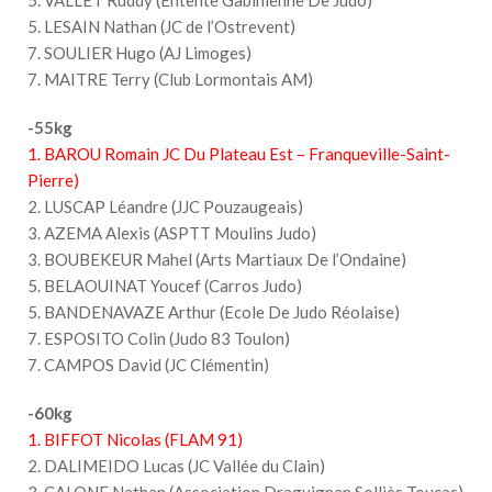
5. LESAIN Nathan (JC de l’Ostrevent)
7. SOULIER Hugo (AJ Limoges)
7. MAITRE Terry (Club Lormontais AM)
-55kg
1. BAROU Romain JC Du Plateau Est – Franqueville-Saint-
Pierre)
2. LUSCAP Léandre (JJC Pouzaugeais)
3. AZEMA Alexis (ASPTT Moulins Judo)
3. BOUBEKEUR Mahel (Arts Martiaux De l’Ondaine)
5. BELAOUINAT Youcef (Carros Judo)
5. BANDENAVAZE Arthur (Ecole De Judo Réolaise)
7. ESPOSITO Colin (Judo 83 Toulon)
7. CAMPOS David (JC Clémentin)
-60kg
1. BIFFOT Nicolas (FLAM 91)
2. DALIMEIDO Lucas (JC Vallée du Clain)
3. CALONE Nathan (Association Draguignan Solliès Toucas)