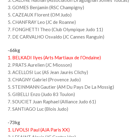
3. GOMES Benjamin (RSC Champigny)
5. CAZEAUX Florent (OM Judo)
5. CHANFRAY Leo (JC de Roanne)
7. FONGHETTI Theo (Club Olympique Judo 11)
7. DE CARVALHO Osvaldo (JC Cannes Ranguin)
-66kg
1. BELKADI Ilyes (Arts Martiaux de l’Ondaine)
2. PRATS Aurelien (JC Miosson)
3. ACELLOSI Luc (AS Jean Jaurès Clichy)
3. CHAGNY Gabriel (Provence Judo)
5. STEINMANN Gautier (AM Du Pays De La Mossig)
5. GIBELLI Enzo (Judo 83 Toulon)
7. SOUCIET Juan Raphael (Alliance Judo 61)
7. SANTIAGO Luc (Blois Judo)
-73kg
1. LIVOLSI Paul (AJA Paris XX)
2. LESAINT Alexis (JC Centre Var)