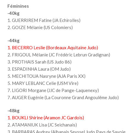
Féminines
-40kg
1. GUERRIREM Fatine (JA Echirolles)
2. GOIZE Mélanie (US Colomiers)
-44kg
1. BECERRO Leslie (Bordeaux Aquitaine Judo)
2. FRIGOUL Mélanie (JC Frédéric Lebrun Gradignan)
3. PROTHAIS Sarah (US Judo 86)
3. ESPADINHA Laura (OM Judo)
5. MECHITOUA Nasryne (AJA Paris XX)
5. MARY LEBLANC Celie (USM Vire)
7. LIGORI Morgane (JJC de Pange-Laquenexy)
7. AUGER Eugénie (La Couronne Grand Angoulême Judo)
-48kg
1. BOUKLI Shirine (Aramon JC Gardois)
2. ATAMANIUK Lisa (JC Seichanais)
3. BARBARAS Audrey (Albanais Seyssel Judo Pays de Savoie