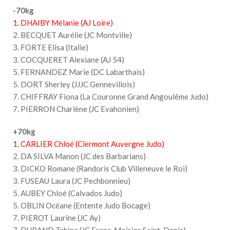
-70kg
1. DHAIBY Mélanie (AJ Loire)
2. BECQUET Aurélie (JC Montville)
3. FORTE Elisa (Italie)
3. COCQUERET Alexiane (AJ 54)
5. FERNANDEZ Marie (DC Labarthais)
5. DORT Sherley (JJJC Gennevillois)
7. CHIFFRAY Fiona (La Couronne Grand Angoulême Judo)
7. PIERRON Charlène (JC Evahonien)
+70kg
1. CARLIER Chloé (Clermont Auvergne Judo)
2. DA SILVA Manon (JC des Barbarians)
3. DICKO Romane (Randoris Club Villeneuve le Roi)
3. FUSEAU Laura (JC Pechbonnieu)
5. AUBEY Chloé (Calvados Judo)
5. OBLIN Océane (Entente Judo Bocage)
7. PIEROT Laurine (JC Ay)
7. DURAND Tahina (JC Franc-Moisins Saint-Denis)