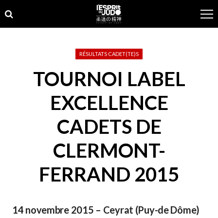
Skip
Skip
to
to
navigation
content
RÉSULTATS CADET(TE)S
TOURNOI LABEL
EXCELLENCE
CADETS DE
CLERMONT-
FERRAND 2015
14 novembre 2015 – Ceyrat (Puy-de Dôme)