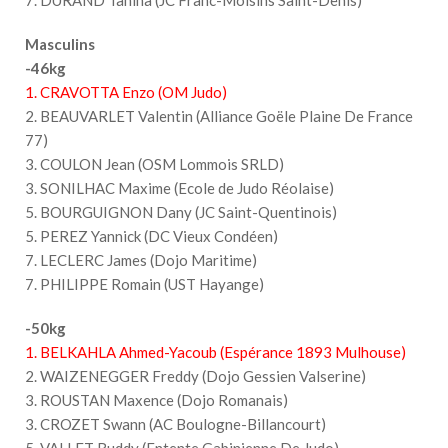
Masculins
-46kg
1. CRAVOTTA Enzo (OM Judo)
2. BEAUVARLET Valentin (Alliance Goële Plaine De France
77)
3. COULON Jean (OSM Lommois SRLD)
3. SONILHAC Maxime (Ecole de Judo Réolaise)
5. BOURGUIGNON Dany (JC Saint-Quentinois)
5. PEREZ Yannick (DC Vieux Condéen)
7. LECLERC James (Dojo Maritime)
7. PHILIPPE Romain (UST Hayange)
-50kg
1. BELKAHLA Ahmed-Yacoub (Espérance 1893 Mulhouse)
2. WAIZENEGGER Freddy (Dojo Gessien Valserine)
3. ROUSTAN Maxence (Dojo Romanais)
3. CROZET Swann (AC Boulogne-Billancourt)
5. VALLET Ruddy (Entente Gabinienne De Judo)