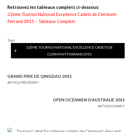
Retrouvez les tableaux complets ci-dessous:
22ème Tournoi National Excellence Cadets de Clermont-
Ferrand 2015 – Tableaux Complets
Tags :
22ÈME TOURNOI NATIONAL EXCELLENCE CADETS DE
CLERMONT-FERRAND 2015
GRAND PRIX DE QINGDAO 2015
N
ARTICLE PRÉCÉDENT
a
v
OPEN OCÉANIEN D’AUSTRALIE 2015
i
ARTICLE SUIVANT
g
a
t