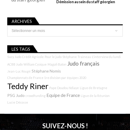
Démission au sein du staff géorgien
ARCHIVES
Archives
LES TAGS
Sucy Judo
Crédit Agricole
Pour le judo
Stéphane Traineau
L'interview du lundi
Judo français
ACBB Judo
William Cysique
Magali Baton
Stéphane Nomis
Jean-Luc Rougé
Championnats de France 1re division par équipes 2020
Teddy Riner
Pape Doudou Ndiaye
Ligue de Bretagne
Equipe de France
PSG Judo
crowdfunding
Ligue de la Réunion
Lucie Décosse
SUIVEZ-NOUS !