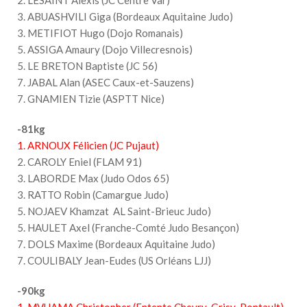
3. ABUASHVILI Giga (Bordeaux Aquitaine Judo)
3. METIFIOT Hugo (Dojo Romanais)
5. ASSIGA Amaury (Dojo Villecresnois)
5. LE BRETON Baptiste (JC 56)
7. JABAL Alan (ASEC Caux-et-Sauzens)
7. GNAMIEN Tizie (ASPTT Nice)
-81kg
1. ARNOUX Félicien (JC Pujaut)
2. CAROLY Eniel (FLAM 91)
3. LABORDE Max (Judo Odos 65)
3. RATTO Robin (Camargue Judo)
5. NOJAEV Khamzat AL Saint-Brieuc Judo)
5. HAULET Axel (Franche-Comté Judo Besançon)
7. DOLS Maxime (Bordeaux Aquitaine Judo)
7. COULIBALY Jean-Eudes (US Orléans LJJ)
-90kg
1. MVUAMA Christopher (Entente Chevry-Grisy-Pontault)