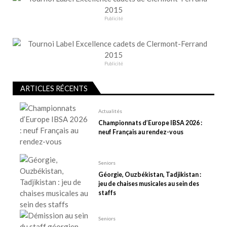
i
o
Publicité
n
d
e
Publicité
l
’
ARTICLES RÉCENTS
a
r
Actualités
t
Championnats d’Europe IBSA 2026 :
neuf Français au rendez-vous
i
c
l
Seniors
e
Géorgie, Ouzbékistan, Tadjikistan :
jeu de chaises musicales au sein des
staffs
Seniors