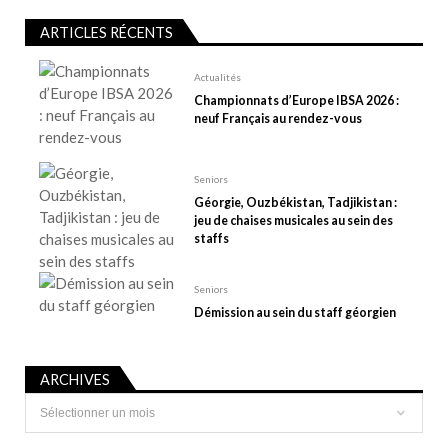
’
a
ARTICLES RÉCENTS
r
t
Actualités
Championnats d’Europe IBSA 2026 :
i
neuf Français au rendez-vous
c
l
e
Seniors
Géorgie, Ouzbékistan, Tadjikistan :
jeu de chaises musicales au sein des
staffs
Seniors
Démission au sein du staff géorgien
ARCHIVES
Archives