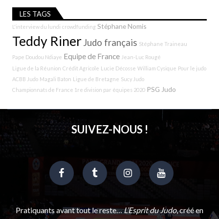
LES TAGS
Stéphane Nomis
L'interview du lundi
crowdfunding
Teddy Riner
Judo français
Stéphane Traineau
Equipe de France
Pape Doudou Ndiaye
Jean-Luc Rougé
Ligue de la Réunion
Crédit Agricole
Lucie Décosse
William Cysique
Pour le judo
ACBB Judo
Magali Baton
Ligue de Bretagne
Sucy Judo
PSG Judo
Championnats de France 1re division par équipes 2020
SUIVEZ-NOUS !
Pratiquants avant tout le reste…
L’Esprit du Judo
, créé en