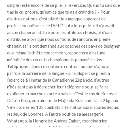
simple reste encore de se plier à l’exercice. Quand tu sais que
t’as le cul propre, qu’est-ce que tu as à craindre ? » Pour
d’autres nations, c’est plutôt le « manque apparent de
professionnalisme » de l’AFLD qui a interpelé. « Il n’y avait
aucun chaperon attitré pour les athlètes choisis, ni d’eau
distribuée alors que nous sortions de randoris en pleine
chaleur, et ils ont demandé aux coaches des pays de désigner
eux-même l’athlète concernée », rapportera ainsi une
médaillée des récents championnats panaméricains…
Téléphone.
Dans ce contexte confus – auquel s’ajoute
parfois la barrière de la langue -, si la plupart se plient à
l’exercice à l’instar de la Canadienne Zupancic, d’autres
n’hésitent pas à décrocher leur téléphone pour se faire
expliquer la marche exacte à suivre. C’est le cas du Kosovar
Driton Kuka, entraîneur de Majlinda Kelmendi, la -52 kg aux
98 victoires en 102 combats internationaux disputés depuis
les Jeux de Londres. À l’autre bout de sa messagerie
WhatsApp, la Hongroise Andrea Ember, coordinatrice