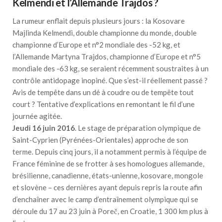
Kelmendi et l’Allemande Trajdos ?
La rumeur enflait depuis plusieurs jours : la Kosovare
Majlinda Kelmendi, double championne du monde, double
championne d’Europe et n°2 mondiale des -52 kg, et
l’Allemande Martyna Trajdos, championne d’Europe et n°5
mondiale des -63 kg, se seraient récemment soustraites à un
contrôle antidopage inopiné. Que s’est-il réellement passé ?
Avis de tempête dans un dé à coudre ou de tempête tout
court ? Tentative d’explications en remontant le fil d’une
journée agitée.
Jeudi 16 juin 2016
. Le stage de préparation olympique de
Saint-Cyprien (Pyrénées-Orientales) approche de son
terme. Depuis cinq jours, il a notamment permis à l’équipe de
France féminine de se frotter à ses homologues allemande,
brésilienne, canadienne, états-unienne, kosovare, mongole
et slovène – ces dernières ayant depuis repris la route afin
d’enchaîner avec le camp d’entraînement olympique qui se
déroule du 17 au 23 juin à Poreč, en Croatie, 1 300 km plus à