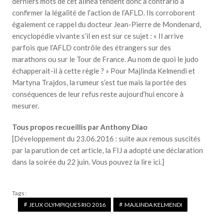
derniers mots de cet alinéa tendent donc a contrario à
confirmer la légalité de l’action de l’AFLD. Ils corroborent
également ce rappel du docteur Jean-Pierre de Mondenard,
encyclopédie vivante s’il en est sur ce sujet : « Il arrive
parfois que l’AFLD contrôle des étrangers sur des
marathons ou sur le Tour de France. Au nom de quoi le judo
échapperait-il à cette règle ? » Pour Majlinda Kelmendi et
Martyna Trajdos, la rumeur s’est tue mais la portée des
conséquences de leur refus reste aujourd’hui encore à
mesurer.
Tous propos recueillis par Anthony Diao
[Développement du 23.06.2016 : suite aux remous suscités
par la parution de cet article, la FIJ a adopté une déclaration
dans la soirée du 22 juin. Vous pouvez la lire ici.]
Tags :
JEUX OLYMPIQUES RIO 2016
MAJLINDA KELMENDI