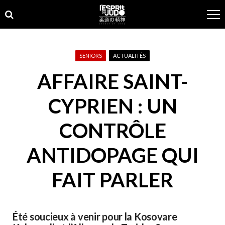
Skip
Skip
to
to
navigation
content
SENIORS
ACTUALITÉS
AFFAIRE SAINT-
CYPRIEN : UN
CONTRÔLE
ANTIDOPAGE QUI
FAIT PARLER
Été soucieux à venir pour la Kosovare