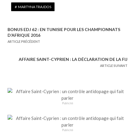
MARTYNA TRAJDOS
BONUS EDJ 62 : EN TUNISIE POUR LES CHAMPIONNATS
N
D’AFRIQUE 2016
a
ARTICLE PRÉCÉDENT
v
i
AFFAIRE SAINT-CYPRIEN : LA DÉCLARATION DE LA FIJ
g
ARTICLE SUIVANT
a
t
i
o
n
Publicité
d
e
l
Publicité