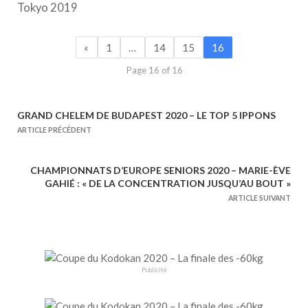
Tokyo 2019
«
1
…
14
15
16
Page 16 of 16
GRAND CHELEM DE BUDAPEST 2020 – LE TOP 5 IPPONS
N
ARTICLE PRÉCÉDENT
a
v
CHAMPIONNATS D’EUROPE SENIORS 2020 – MARIE-ÈVE
i
GAHIÉ : « DE LA CONCENTRATION JUSQU’AU BOUT »
g
ARTICLE SUIVANT
a
t
i
o
Publicité
n
d