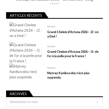
e
Publicité
l
ARTICLES RÉCENTS
’
a
Seniors
r
Grand Chelem d’Astana 2026 – J2 : on
t
a Emé !
i
Seniors
c
Grand Chelem d’Astana 2026 – J1 : de
l
l’or à la pelle pour la France !
e
Seniors
Matvey Kanikovskiy n’est plus
suspendu
ARCHIVES
Archives