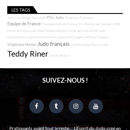
LES TAGS
PSG Judo
Jean-Luc Rougé
Sucy Judo
Stéphane Traineau
Equipe de France
Championnats de France 1re division par équipes 2020
L'interview du lundi
Pape Doudou Ndiaye
Crédit Agricole
ACBB Judo
Magali Baton
Ligue de la Réunion
Ligue de Bretagne
William Cysique
Judo français
Stéphane Nomis
crowdfunding
Pour le judo
Teddy Riner
Lucie Décosse
SUIVEZ-NOUS !
Pratiquants avant tout le reste…
L’Esprit du Judo
, créé en