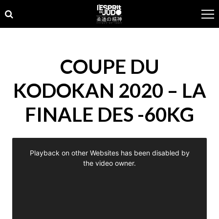
Skip
Skip
to
to
navigation
content
COUPE DU
KODOKAN 2020 – LA
FINALE DES -60KG