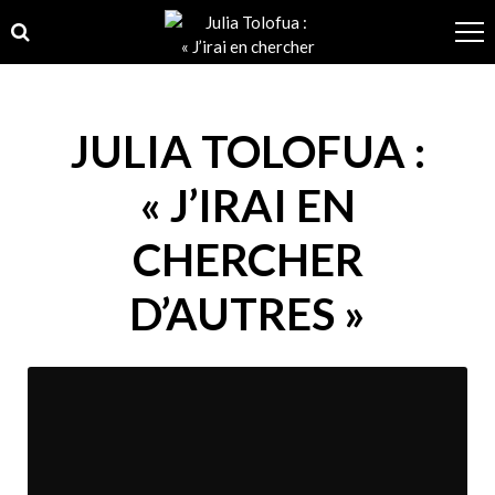
Skip
Skip
to
to
navigation
content
JULIA TOLOFUA :
« J’IRAI EN
CHERCHER
D’AUTRES »