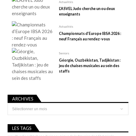
Actualités
r
L’ASVEL Judo cherche un ou deux
t
enseignants
i
Actualités
c
Championnats d’Europe IBSA 2026 :
l
neuf Français au rendez-vous
e
Seniors
Géorgie, Ouzbékistan, Tadjikistan :
jeu de chaises musicales au sein des
staffs
ARCHIVES
Archives
LES TAGS