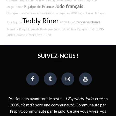
crowdfunding
Stéphane Traineau
Ligue de la Réunion
Crédit Agricole
Judo français
Equipe de France
Magali Baton
Championnats de France 1re division par équipes 2020
Pape Doudou Ndiaye
Teddy Riner
Stéphane Nomis
Pour le judo
ACBB Judo
PSG Judo
Jean-Luc Rougé
Ligue de Bretagne
Sucy Judo
William Cysique
Lucie Décosse
L'interview du lundi
SUIVEZ-NOUS !
Pratiquants avant tout le reste…
L’Esprit du Judo
, créé en
2005, c’est d’abord une communauté. Communauté par
l’esprit, communauté par le judo. Ce que vous vivez, vos