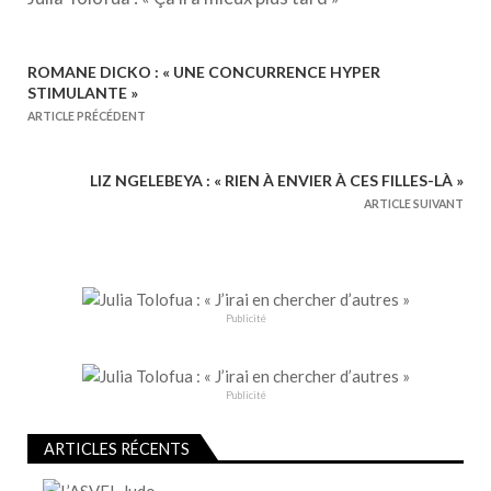
ROMANE DICKO : « UNE CONCURRENCE HYPER
N
STIMULANTE »
a
ARTICLE PRÉCÉDENT
v
i
LIZ NGELEBEYA : « RIEN À ENVIER À CES FILLES-LÀ »
g
ARTICLE SUIVANT
a
t
i
o
Publicité
n
d
e
Publicité
l
ARTICLES RÉCENTS
’
a