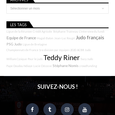
Archives
LES TAGS
Ligue de la Réunion
Crédit Agricole
Stéphane Traineau
L'interview du lundi
Judo français
Equipe de France
Magali Baton
Jean-Luc Rougé
PSG Judo
Ligue de Bretagne
Championnats de France 1re division par équipes 2020
ACBB Judo
Teddy Riner
William Cysique
Pour le judo
Sucy Judo
Stéphane Nomis
Pape Doudou Ndiaye
Lucie Décosse
crowdfunding
SUIVEZ-NOUS !