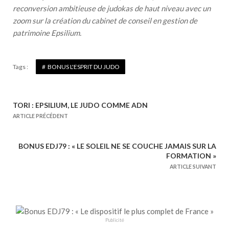
reconversion ambitieuse de judokas de haut niveau avec un
zoom sur la création du cabinet de conseil en gestion de
patrimoine Epsilium.
Tags :
BONUS L'ESPRIT DU JUDO
TORI : EPSILIUM, LE JUDO COMME ADN
N
ARTICLE PRÉCÉDENT
a
v
BONUS EDJ79 : « LE SOLEIL NE SE COUCHE JAMAIS SUR LA
i
FORMATION »
g
ARTICLE SUIVANT
a
t
i
o
Publicité