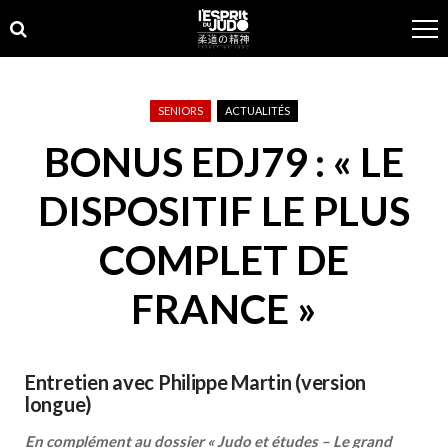
Skip
Skip
to
to
navigation
content
SENIORS
ACTUALITÉS
BONUS EDJ79 : « LE
DISPOSITIF LE PLUS
COMPLET DE
FRANCE »
Entretien avec Philippe Martin (version
longue)
En complément au dossier « Judo et études – Le grand