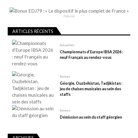
n
d
e
Publicité
l
ARTICLES RÉCENTS
’
a
Actualités
r
Championnats d’Europe IBSA 2026 :
t
neuf Français au rendez-vous
i
c
Seniors
l
Géorgie, Ouzbékistan, Tadjikistan :
e
jeu de chaises musicales au sein des
staffs
Seniors
Démission au sein du staff géorgien
ARCHIVES