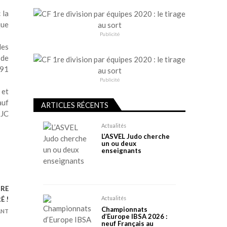
 la
que
Publicité
les
 de
 91
Publicité
 et
auf
ARTICLES RÉCENTS
 JC
Actualités
L’ASVEL Judo cherche
un ou deux
enseignants
1RE
É !
Actualités
Championnats
ANT
d’Europe IBSA 2026 :
neuf Français au