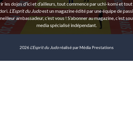
r les dojos d’ici et d’ailleurs, tout commence par uchi-komi et tout 
dori.
L’Esprit du Judo
est un magazine édité par une équipe de pass
eilleur ambassadeur, c’est vous ! S’abonner au magazine, c’est sou
media spécialisé indépendant.
2026
L'Esprit du Judo
réalisé par
Média Prestations