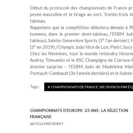
Début du protocole des championnats de France prem
pesée masculine et le tirage au sort. Trente-trois 
tableau.
Rappelons que la compétition débutera demain à 9h 
hommes, dans le premier demi-tableau, l’ESBM Judo
e
tableau), Sainte-Geneviève Sports (3
l’an dernier), 
e
(3
en 2019), l’Olympic Judo Nice de Loic Pietri, Sucy
Chez les féminines, tout le monde retiendra l’éno
Audrey Tcheuméo et le RSC Champigny de Clarisse A
énorme surprise – l’ESBM Judo
de Madeleine Malo
Pontault-Combault (3
e
l’année dernière) et le Saint
Tags :
CHAMPIONNATS DE FRANCE 1RE DIVISION PAR ÉQ
CHAMPIONNATS D’EUROPE -23 ANS : LA SÉLECTION
N
FRANÇAISE
a
ARTICLE PRÉCÉDENT
v