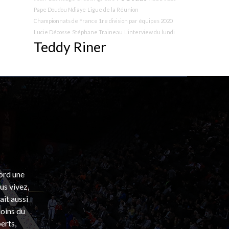
Pape Doudou Ndiaye
Ligue de la Réunion
Championnats de France 1re division par équipes 2020
Lucie Décosse
Stéphane Traineau
L'interview du lundi
Teddy Riner
bord une
s vivez,
ait aussi
coins du
erts,