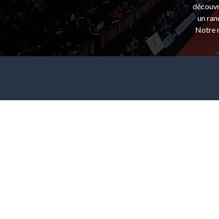
découvri
un ran
Notre m