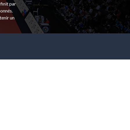
finit par
ionnés.
tenir un