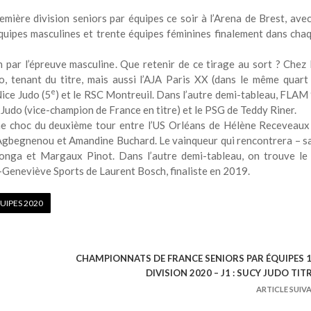
ière division seniors par équipes ce soir à l’Arena de Brest, avec
équipes masculines et trente équipes féminines finalement dans cha
par l’épreuve masculine. Que retenir de ce tirage au sort ? Chez 
, tenant du titre, mais aussi l’AJA Paris XX (dans le même quart
e
Nice Judo (5
) et le RSC Montreuil. Dans l’autre demi-tableau, FLAM
 Judo (vice-champion de France en titre) et le PSG de Teddy Riner.
rme choc du deuxième tour entre l’US Orléans de Hélène Receveaux
gbegnenou et Amandine Buchard. Le vainqueur qui rencontrera – s
nga et Margaux Pinot. Dans l’autre demi-tableau, on trouve le
e-Geneviève Sports de Laurent Bosch, finaliste en 2019.
UIPES 2020
CHAMPIONNATS DE FRANCE SENIORS PAR ÉQUIPES 
DIVISION 2020 – J1 : SUCY JUDO TITR
ARTICLE SUIV