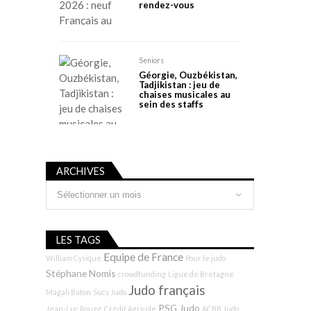
rendez-vous
Seniors
Géorgie, Ouzbékistan,
Tadjikistan : jeu de
chaises musicales au
sein des staffs
ARCHIVES
Archives
LES TAGS
Equipe de France
William Cysique
Pour le judo
Stéphane Nomis
crowdfunding
Ligue de Bretagne
Judo français
Magali Baton
Sucy Judo
PSG Judo
Jean-Luc Rougé
Crédit Agricole
ACBB Judo