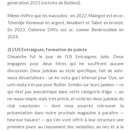
génération 2023 (victoire de Bailleul).
Même chiffre que les masculins : en 2022, Maingot est en or,
Tchendje Kenmeue en argent, Amalbert et Tabet en bronze.
En 2023, Dekenne Diffo est or, comme Benkrouidem en
2024.
2) L’US Entraigues, formation de pointe
Dimanche fut le jour de l’US Entraigues Judo. Deux
engagées pour deux titres qui ne souffrent aucune
discussion. Deux judokas au style spécifique, fait de ashi-
waza dévastateurs : un ko-soto-gari infernal pour Dye, un
uchi-mata très pur pour Rullier. Solides sur leurs jambes — ce
qui n’est pas anecdotique dans cette catégorie d’âge —, un
ne-waza simple, mais très précis, et voilà les deux judokas du
club vauclusien — dont vous pourrez retrouver la
présentation dans notre prochain magazine à paraître —
heureux hasard ! — qui s’en vont offrir à leur structure une
première place au classement des médailles, au nez et à la