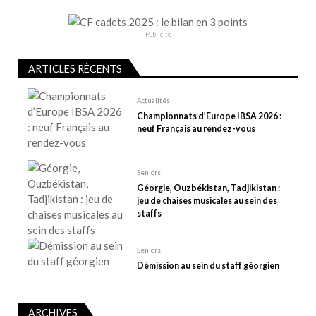
n
d
e
Publicité
l
ARTICLES RÉCENTS
’
a
Actualités
r
Championnats d’Europe IBSA 2026 :
t
neuf Français au rendez-vous
i
c
Seniors
l
Géorgie, Ouzbékistan, Tadjikistan :
e
jeu de chaises musicales au sein des
staffs
Seniors
Démission au sein du staff géorgien
ARCHIVES