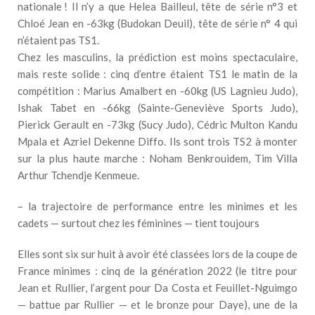
nationale ! Il n’y a que Helea Bailleul, tête de série n°3 et
Chloé Jean en -63kg (Budokan Deuil), tête de série n° 4 qui
n’étaient pas TS1.
Chez les masculins, la prédiction est moins spectaculaire,
mais reste solide : cinq d’entre étaient TS1 le matin de la
compétition : Marius Amalbert en -60kg (US Lagnieu Judo),
Ishak Tabet en -66kg (Sainte-Geneviève Sports Judo),
Pierick Gerault en -73kg (Sucy Judo), Cédric Multon Kandu
Mpala et Azriel Dekenne Diffo. Ils sont trois TS2 à monter
sur la plus haute marche : Noham Benkrouidem, Tim Villa
Arthur Tchendje Kenmeue.
– la trajectoire de performance entre les minimes et les
cadets — surtout chez les féminines — tient toujours
Elles sont six sur huit à avoir été classées lors de la coupe de
France minimes : cinq de la génération 2022 (le titre pour
Jean et Rullier, l’argent pour Da Costa et Feuillet-Nguimgo
— battue par Rullier — et le bronze pour Daye), une de la