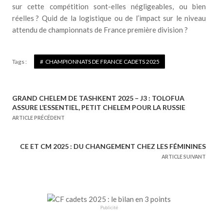
sur cette compétition sont-elles négligeables, ou bien
réelles ? Quid de la logistique ou de l’impact sur le niveau
attendu de championnats de France première division ?
Tags :
CHAMPIONNATS DE FRANCE CADETS 2025
GRAND CHELEM DE TASHKENT 2025 – J3 : TOLOFUA
N
ASSURE L’ESSENTIEL, PETIT CHELEM POUR LA RUSSIE
a
ARTICLE PRÉCÉDENT
v
i
CE ET CM 2025 : DU CHANGEMENT CHEZ LES FÉMININES
g
ARTICLE SUIVANT
a
t
i
o
Publicité