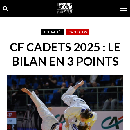
Skip
Skip
to
to
navigation
content
ACTUALITÉS
CADET(TE)S
CF CADETS 2025 : LE
BILAN EN 3 POINTS