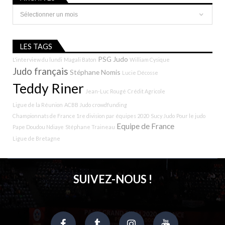
Archives
LES TAGS
PSG Judo
L'interview du lundi
Magali Baton
William Cysique
Judo français
Stéphane Nomis
Lucie Décosse
Teddy Riner
Jean-Luc Rougé
Crédit Agricole
Ligue de la Réunion
ACBB Judo
crowdfunding
Championnats de France 1re division par équipes 2020
Sucy Judo
Pour le judo
Equipe de France
Pape Doudou Ndiaye
Stéphane Traineau
Ligue de Bretagne
SUIVEZ-NOUS !