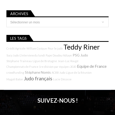
ARCHIVES
Archives
LES TAGS
Teddy Riner
Crédit Agricole
William Cysique
Pour le judo
PSG Judo
Sucy Judo
L'interview du lundi
Pape Doudou Ndiaye
Stéphane Traineau
Ligue de Bretagne
Jean-Luc Rougé
Equipe de France
Championnats de France 1re division par équipes 2020
Stéphane Nomis
crowdfunding
ACBB Judo
Ligue de la Réunion
Judo français
Magali Baton
Lucie Décosse
SUIVEZ-NOUS !