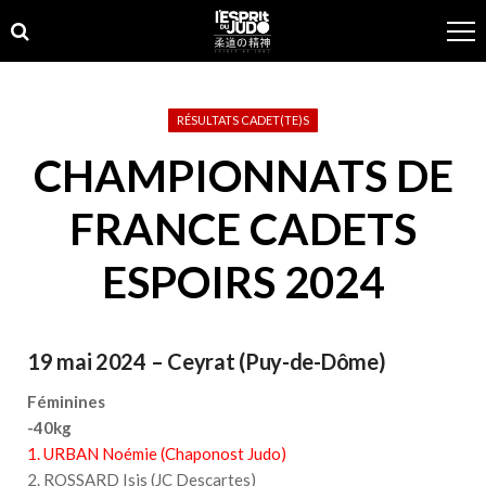
Skip
Skip
to
to
navigation
content
RÉSULTATS CADET(TE)S
CHAMPIONNATS DE
FRANCE CADETS
ESPOIRS 2024
19 mai 2024 – Ceyrat (Puy-de-Dôme)
Féminines
-40kg
1. URBAN Noémie (Chaponost Judo)
2. ROSSARD Isis (JC Descartes)