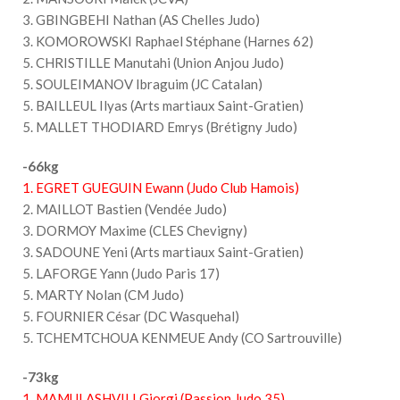
3. GBINGBEHI Nathan (AS Chelles Judo)
3. KOMOROWSKI Raphael Stéphane (Harnes 62)
5. CHRISTILLE Manutahi (Union Anjou Judo)
5. SOULEIMANOV Ibraguim (JC Catalan)
5. BAILLEUL Ilyas (Arts martiaux Saint-Gratien)
5. MALLET THODIARD Emrys (Brétigny Judo)
-66kg
1. EGRET GUEGUIN Ewann (Judo Club Hamois)
2. MAILLOT Bastien (Vendée Judo)
3. DORMOY Maxime (CLES Chevigny)
3. SADOUNE Yeni (Arts martiaux Saint-Gratien)
5. LAFORGE Yann (Judo Paris 17)
5. MARTY Nolan (CM Judo)
5. FOURNIER César (DC Wasquehal)
5. TCHEMTCHOUA KENMEUE Andy (CO Sartrouville)
-73kg
1. MAMULASHVILI Giorgi (Passion Judo 35)