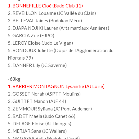
1. BONNEFILLE Cloé (Budo Club 11)
2. REVEILLON Louanne (JC Vallée du Clain)
3. BELLEVAL Jaines (Budokan Méru)
3. DJAPA NDJIKI Lauren (Arts martiaux Asnières)
5. GARCIA Zoe (EJPO)
5. LEROY Eloise (Judo Le Vigan)
5. BONDOUX Juliette (Dojos de l’Agglomération du
Niortais 79)
5. DANNER Lily (JC Saverne)
-63kg
1. BARRIER MONTAGNON Lysandre (AJ Loire)
2. GOSSET Norah (ASPTT Moulins)
3. GUITTET Manon (AJE 44)
3. ZEMMOUR Syliana (JC Pont Audemer)
5. BADET Maela (Judo Canet 66)
5. DELAGE Eloise (AJ Limoges)
5. METJAR Sana (JC Wallers)
5. MAGASSA Ridja (Budokan Deuil)