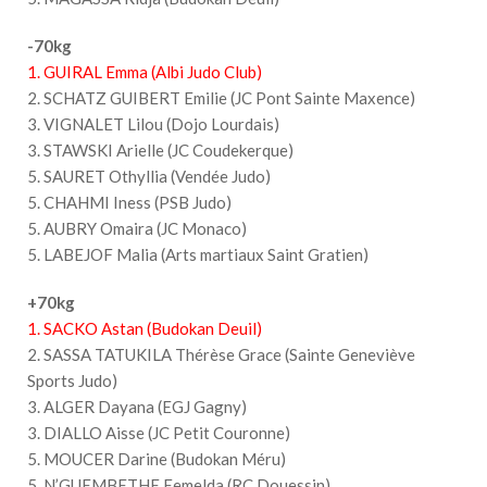
-70kg
1. GUIRAL Emma (Albi Judo Club)
2. SCHATZ GUIBERT Emilie (JC Pont Sainte Maxence)
3. VIGNALET Lilou (Dojo Lourdais)
3. STAWSKI Arielle (JC Coudekerque)
5. SAURET Othyllia (Vendée Judo)
5. CHAHMI Iness (PSB Judo)
5. AUBRY Omaira (JC Monaco)
5. LABEJOF Malia (Arts martiaux Saint Gratien)
+70kg
1. SACKO Astan (Budokan Deuil)
2. SASSA TATUKILA Thérèse Grace (Sainte Geneviève
Sports Judo)
3. ALGER Dayana (EGJ Gagny)
3. DIALLO Aisse (JC Petit Couronne)
5. MOUCER Darine (Budokan Méru)
5. N’GUEMBETHE Eemelda (RC Douessin)