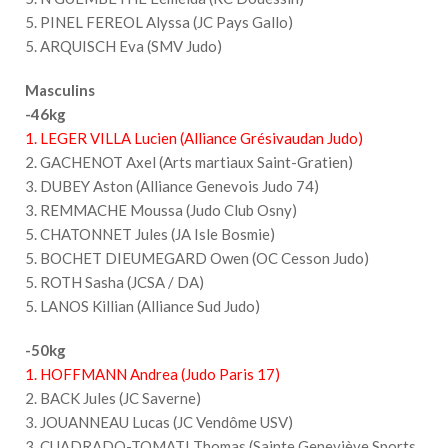
5. PINEL FEREOL Alyssa (JC Pays Gallo)
5. ARQUISCH Eva (SMV Judo)
Masculins
-46kg
1. LEGER VILLA Lucien (Alliance Grésivaudan Judo)
2. GACHENOT Axel (Arts martiaux Saint-Gratien)
3. DUBEY Aston (Alliance Genevois Judo 74)
3. REMMACHE Moussa (Judo Club Osny)
5. CHATONNET Jules (JA Isle Bosmie)
5. BOCHET DIEUMEGARD Owen (OC Cesson Judo)
5. ROTH Sasha (JCSA / DA)
5. LANOS Killian (Alliance Sud Judo)
-50kg
1. HOFFMANN Andrea (Judo Paris 17)
2. BACK Jules (JC Saverne)
3. JOUANNEAU Lucas (JC Vendôme USV)
3. CUADRADO-TOMATI Thomas (Sainte Geneviève Sports