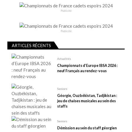
i
o
Publicité
n
d
e
Publicité
l
ARTICLES RÉCENTS
’
a
Actualités
r
Championnats d’Europe IBSA 2026 :
t
neuf Français au rendez-vous
i
c
Seniors
l
Géorgie, Ouzbékistan, Tadjikistan :
e
jeu de chaises musicales au sein des
staffs
Seniors
Démission au sein du staff géorgien