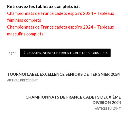
Retrouvez les tableaux complets ici
:
Championnats de France cadets espoirs 2024 – Tableaux
féminins complets
Championnats de France cadets espoirs 2024 – Tableaux
masculins complets
Tags :
CHAMPIONNATS DE FRANCE CADETS ESPOIRS 2024
TOURNOI LABEL EXCELLENCE SENIORS DE TERGNIER 2024
N
ARTICLE PRÉCÉDENT
a
v
CHAMPIONNATS DE FRANCE CADETS DEUXIÈME
i
DIVISION 2024
g
ARTICLE SUIVANT
a
t