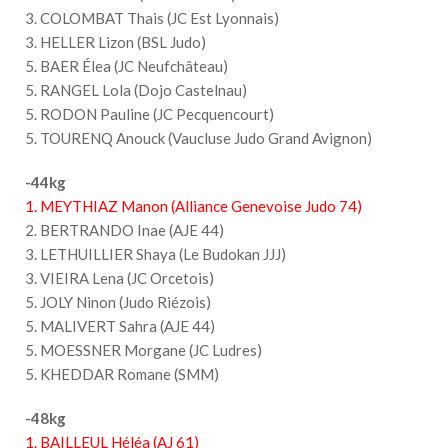
3. COLOMBAT Thais (JC Est Lyonnais)
3. HELLER Lizon (BSL Judo)
5. BAER Élea (JC Neufchâteau)
5. RANGEL Lola (Dojo Castelnau)
5. RODON Pauline (JC Pecquencourt)
5. TOURENQ Anouck (Vaucluse Judo Grand Avignon)
-44kg
1. MEYTHIAZ Manon (Alliance Genevoise Judo 74)
2. BERTRANDO Inae (AJE 44)
3. LETHUILLIER Shaya (Le Budokan JJJ)
3. VIEIRA Lena (JC Orcetois)
5. JOLY Ninon (Judo Riézois)
5. MALIVERT Sahra (AJE 44)
5. MOESSNER Morgane (JC Ludres)
5. KHEDDAR Romane (SMM)
-48kg
1. BAILLEUL Héléa (AJ 61)