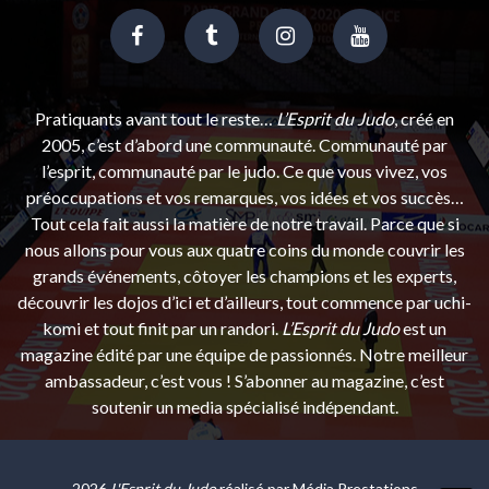
Pratiquants avant tout le reste…
L’Esprit du Judo
, créé en
2005, c’est d’abord une communauté. Communauté par
l’esprit, communauté par le judo. Ce que vous vivez, vos
préoccupations et vos remarques, vos idées et vos succès…
Tout cela fait aussi la matière de notre travail. Parce que si
nous allons pour vous aux quatre coins du monde couvrir les
grands événements, côtoyer les champions et les experts,
découvrir les dojos d’ici et d’ailleurs, tout commence par uchi-
komi et tout finit par un randori.
L’Esprit du Judo
est un
magazine édité par une équipe de passionnés. Notre meilleur
ambassadeur, c’est vous ! S’abonner au magazine, c’est
soutenir un media spécialisé indépendant.
2026
L'Esprit du Judo
réalisé par
Média Prestations