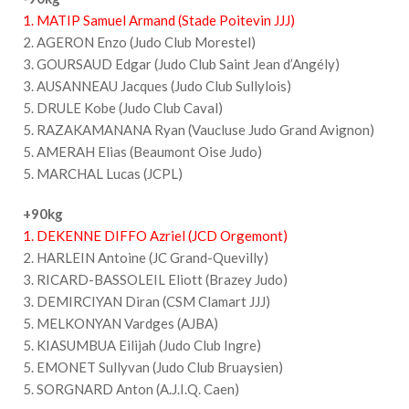
1. MATIP Samuel Armand (Stade Poitevin JJJ)
2. AGERON Enzo (Judo Club Morestel)
3. GOURSAUD Edgar (Judo Club Saint Jean d’Angély)
3. AUSANNEAU Jacques (Judo Club Sullylois)
5. DRULE Kobe (Judo Club Caval)
5. RAZAKAMANANA Ryan (Vaucluse Judo Grand Avignon)
5. AMERAH Elias (Beaumont Oise Judo)
5. MARCHAL Lucas (JCPL)
+90kg
1. DEKENNE DIFFO Azriel (JCD Orgemont)
2. HARLEIN Antoine (JC Grand-Quevilly)
3. RICARD-BASSOLEIL Eliott (Brazey Judo)
3. DEMIRCIYAN Diran (CSM Clamart JJJ)
5. MELKONYAN Vardges (AJBA)
5. KIASUMBUA Eilijah (Judo Club Ingre)
5. EMONET Sullyvan (Judo Club Bruaysien)
5. SORGNARD Anton (A.J.I.Q. Caen)