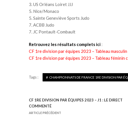
3. US Orléans Loiret JJJ
5. Nice/Monaco
5. Sainte Geneviève Sports Judo
7. ACBB Judo
7. JC Pontault-Combault
Retrouvez les résultats complets ici
:
CF 1re division par équipes 2023 – Tableau masculin
CF 1re division par équipes 2023 – Tableau féminin 
Tags :
CHAMPIONNATS DE FRANCE 1RE DIVISION PAR ÉQ
CF 1RE DIVISION PAR ÉQUIPES 2023 – J1 : LE DIRECT
N
COMMENTÉ
a
ARTICLE PRÉCÉDENT
v