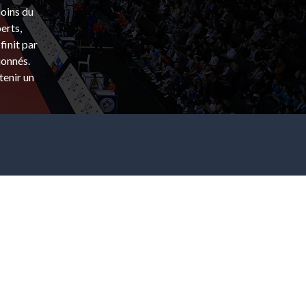
coins du
erts,
finit par
ionnés.
tenir un