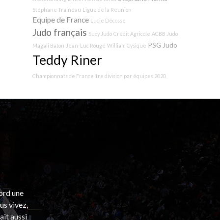
Stéphane Traineau
Ligue de la Réunion
Equipe de France
Lucie Décosse
Judo français
Sucy Judo
Crédit Agricole
ACBB Judo
PSG Judo
Magali Baton
Jean-Luc Rougé
William Cysique
Teddy Riner
Championnats de France 1re division par équipes 2020
bord une
s vivez,
ait aussi