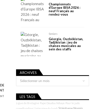
Championnats
d’Europe IBSA 2026 :
neuf Français au
rendez-vous
Seniors
Géorgie, Ouzbékistan,
Tadjikistan : jeu de
chaises musicales au
sein des staffs
ARCHIVES
Archives
 DE
ENT
ANT
LES TAGS
Ligue de Bretagne
Pape Doudou Ndiaye
Pour le judo
Stéphane Nomis
crowdfunding
L'interview du lundi