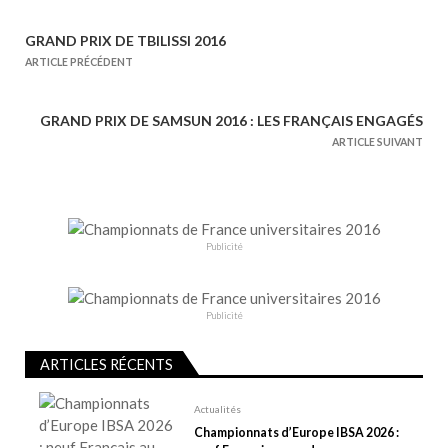
GRAND PRIX DE TBILISSI 2016
N
ARTICLE PRÉCÉDENT
a
v
GRAND PRIX DE SAMSUN 2016 : LES FRANÇAIS ENGAGÉS
i
ARTICLE SUIVANT
g
a
t
i
Publicité
o
n
d
Publicité
e
l
ARTICLES RÉCENTS
’
Actualités
a
Championnats d’Europe IBSA 2026 :
r