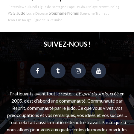
L'interview du lundi
Ligue de Bretagne
Pape Doudou Ndiaye
crowdfunding
PSG Judo
Stéphane Nomis
Lucie Décosse
Stéphane Traineau
Jean-Luc Rougé
Ligue de la Réunion
SUIVEZ-NOUS !
Pratiquants avant tout le reste…
L’Esprit du Judo
, créé en
2005, c’est d’abord une communauté. Communauté par
l’esprit, communauté par le judo. Ce que vous vivez, vos
préoccupations et vos remarques, vos idées et vos succès…
Tout cela fait aussi la matière de notre travail. Parce que si
nous allons pour vous aux quatre coins du monde couvrir les