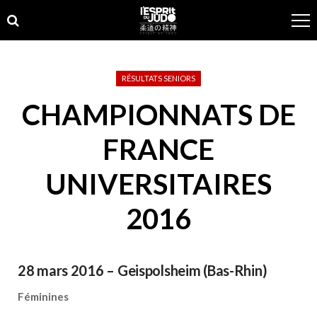
Skip
Skip
to
to
navigation
content
RÉSULTATS SENIORS
CHAMPIONNATS DE
FRANCE
UNIVERSITAIRES
2016
28 mars 2016 – Geispolsheim (Bas-Rhin)
Féminines