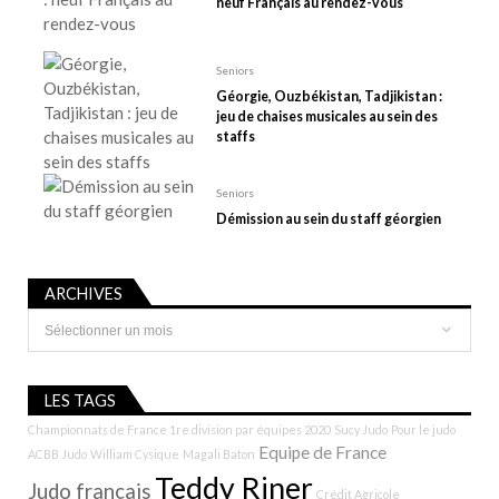
neuf Français au rendez-vous
t
i
Seniors
c
Géorgie, Ouzbékistan, Tadjikistan :
l
jeu de chaises musicales au sein des
e
staffs
Seniors
Démission au sein du staff géorgien
ARCHIVES
Archives
LES TAGS
Championnats de France 1re division par équipes 2020
Sucy Judo
Pour le judo
Equipe de France
ACBB Judo
William Cysique
Magali Baton
Teddy Riner
Judo français
Crédit Agricole