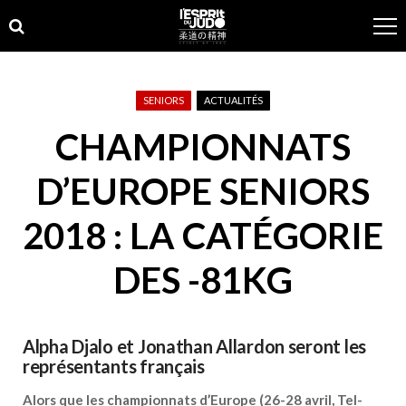
Skip
Skip
to
to
navigation
content
SENIORS
ACTUALITÉS
CHAMPIONNATS
D’EUROPE SENIORS
2018 : LA CATÉGORIE
DES -81KG
Alpha Djalo et Jonathan Allardon seront les
représentants français
Alors que les championnats d’Europe (26-28 avril, Tel-