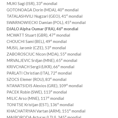
e
MUKI Sagi (ISR), 33
mondial
e
GOTONOAGA Dorin (MDA), 40
mondial
e
TATALASHVILI Nugzari (GEO), 41
mondial
e
SWARNOWIECKI Damian (POL), 45
mondial
e
DJALO Alpha Oumar (FRA), 46
mondial
e
MCWATT Stuart (GBR), 47
mondial
e
CHOUCHI Sami (BEL), 49
mondial
e
MUSIL Jaromir (CZE), 53
mondial
e
ZABOROSCIUC Nicon (MDA), 55
mondial
e
MRVALJEVIC Srdjan (MNE), 65
mondial
e
KRIVCHACH Sergii (UKR), 66
mondial
e
PARLATI Christian (ITA), 72
mondial
e
SZOCS Elemer (ROU), 83
mondial
e
NTANATSIDIS Alexios (GRE), 109
mondial
e
PACEK Robin (SWE), 113
mondial
e
MILIC Arso (MNE), 117
mondial
e
TONITSE Kristjan (EST), 136
mondial
e
KHACHATRYAN Vartan (ARM), 151
mondial
e
MAIBORODA Arturas (LTU), 245
mondial