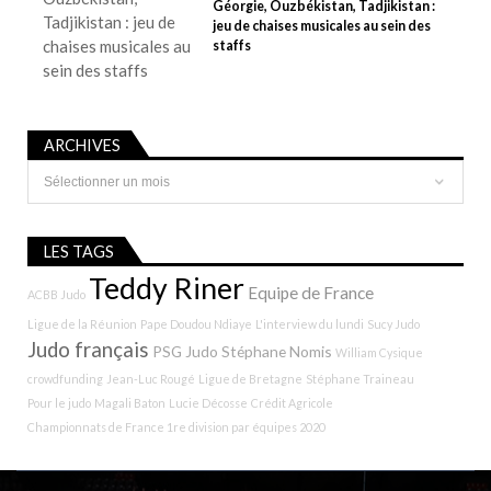
Géorgie, Ouzbékistan, Tadjikistan :
jeu de chaises musicales au sein des
staffs
ARCHIVES
Archives
LES TAGS
Teddy Riner
Equipe de France
ACBB Judo
Ligue de la Réunion
Pape Doudou Ndiaye
L'interview du lundi
Sucy Judo
Judo français
PSG Judo
Stéphane Nomis
William Cysique
crowdfunding
Jean-Luc Rougé
Ligue de Bretagne
Stéphane Traineau
Pour le judo
Magali Baton
Lucie Décosse
Crédit Agricole
Championnats de France 1re division par équipes 2020