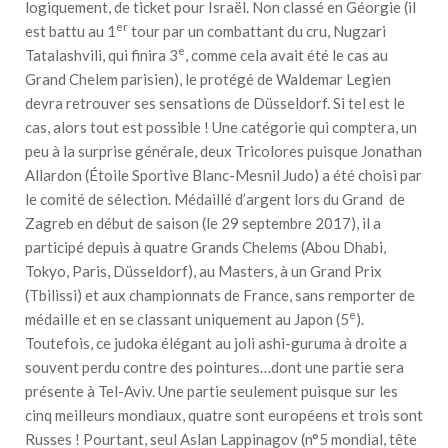
logiquement, de ticket pour Israël. Non classé en Géorgie (il
er
est battu au 1
tour par un combattant du cru, Nugzari
e
Tatalashvili, qui finira 3
, comme cela avait été le cas au
Grand Chelem parisien), le protégé de Waldemar Legien
devra retrouver ses sensations de Düsseldorf. Si tel est le
cas, alors tout est possible ! Une catégorie qui comptera, un
peu à la surprise générale, deux Tricolores puisque Jonathan
Allardon (Étoile Sportive Blanc-Mesnil Judo) a été choisi par
le comité de sélection. Médaillé d’argent lors du Grand de
Zagreb en début de saison (le 29 septembre 2017), il a
participé depuis à quatre Grands Chelems (Abou Dhabi,
Tokyo, Paris, Düsseldorf), au Masters, à un Grand Prix
(Tbilissi) et aux championnats de France, sans remporter de
e
médaille et en se classant uniquement au Japon (5
).
Toutefois, ce judoka élégant au joli ashi-guruma à droite a
souvent perdu contre des pointures…dont une partie sera
présente à Tel-Aviv. Une partie seulement puisque sur les
cinq meilleurs mondiaux, quatre sont européens et trois sont
Russes ! Pourtant, seul Aslan Lappinagov (n°5 mondial, tête