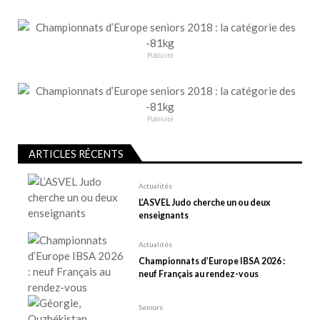
t
i
o
n
Publicité
d
e
l
Publicité
’
a
ARTICLES RÉCENTS
r
t
Actualités
L’ASVEL Judo cherche un ou deux
i
enseignants
c
l
Actualités
e
Championnats d’Europe IBSA 2026 :
neuf Français au rendez-vous
Seniors