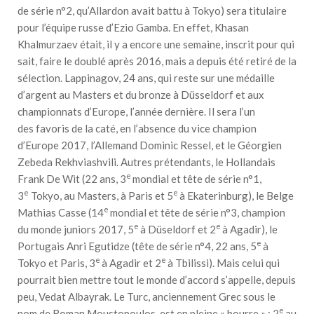
de série n°2, qu’Allardon avait battu à Tokyo) sera titulaire
pour l’équipe russe d’Ezio Gamba. En effet, Khasan
Khalmurzaev était, il y a encore une semaine, inscrit pour qui
sait, faire le doublé après 2016, mais a depuis été retiré de la
sélection. Lappinagov, 24 ans, qui reste sur une médaille
d’argent au Masters et du bronze à Düsseldorf et aux
championnats d’Europe, l’année dernière. Il sera l’un
des favoris de la caté, en l’absence du vice champion
d’Europe 2017, l’Allemand Dominic Ressel, et le Géorgien
Zebeda Rekhviashvili. Autres prétendants, le Hollandais
e
Frank De Wit (22 ans, 3
mondial et tête de série n°1,
e
e
3
Tokyo, au Masters, à Paris et 5
à Ekaterinburg), le Belge
e
Mathias Casse (14
mondial et tête de série n°3, champion
e
e
du monde juniors 2017, 5
à Düseldorf et 2
à Agadir), le
e
Portugais Anri Egutidze (tête de série n°4, 22 ans, 5
à
e
e
Tokyo et Paris, 3
à Agadir et 2
à Tbilissi). Mais celui qui
pourrait bien mettre tout le monde d’accord s’appelle, depuis
peu, Vedat Albayrak. Le Turc, anciennement Grec sous le
e
nom de Roman Moustopoulos, est en pleine « bourre » : 2
au