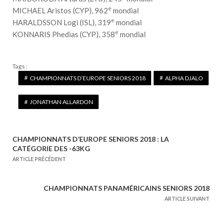
e
MICHAEL Aristos (CYP), 962
mondial
e
HARALDSSON Logi (ISL), 319
mondial
e
KONNARIS Phedias (CYP), 358
mondial
Tags :
CHAMPIONNATS D’EUROPE SENIORS 2018
ALPHA DJALO
JONATHAN ALLARDON
CHAMPIONNATS D’EUROPE SENIORS 2018 : LA
N
CATÉGORIE DES -63KG
a
ARTICLE PRÉCÉDENT
v
i
CHAMPIONNATS PANAMÉRICAINS SENIORS 2018
g
ARTICLE SUIVANT
a