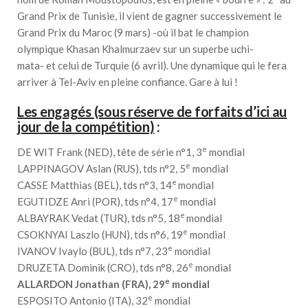
Grand Prix de Tunisie, il vient de gagner successivement le
Grand Prix du Maroc (9 mars) -où il bat le champion
olympique Khasan Khalmurzaev sur un superbe uchi-
mata- et celui de Turquie (6 avril). Une dynamique qui le fera
arriver à Tel-Aviv en pleine confiance. Gare à lui !
Les engagés (sous réserve de forfaits d’ici au
jour de la compétition)
:
e
DE WIT Frank (NED), tête de série n°1, 3
mondial
e
LAPPINAGOV Aslan (RUS), tds n°2, 5
mondial
e
CASSE Matthias (BEL), tds n°3, 14
mondial
e
EGUTIDZE Anri (POR), tds n°4, 17
mondial
e
ALBAYRAK Vedat (TUR), tds n°5, 18
mondial
e
CSOKNYAI Laszlo (HUN), tds n°6, 19
mondial
e
IVANOV Ivaylo (BUL), tds n°7, 23
mondial
e
DRUZETA Dominik (CRO), tds n°8, 26
mondial
e
ALLARDON Jonathan (FRA), 29
mondial
e
ESPOSITO Antonio (ITA), 32
mondial