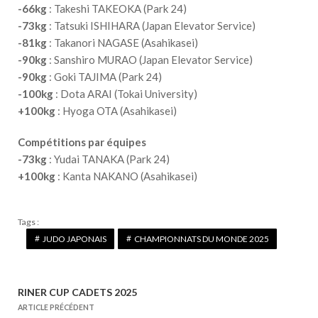
-66kg
: Takeshi TAKEOKA (Park 24)
-73kg
: Tatsuki ISHIHARA (Japan Elevator Service)
-81kg
: Takanori NAGASE (Asahikasei)
-90kg
: Sanshiro MURAO (Japan Elevator Service)
-90kg
: Goki TAJIMA (Park 24)
-100kg
: Dota ARAI (Tokai University)
+100kg
: Hyoga OTA (Asahikasei)
Compétitions par équipes
-73kg
: Yudai TANAKA (Park 24)
+100kg
: Kanta NAKANO (Asahikasei)
Tags :
JUDO JAPONAIS
CHAMPIONNATS DU MONDE 2025
RINER CUP CADETS 2025
N
ARTICLE PRÉCÉDENT