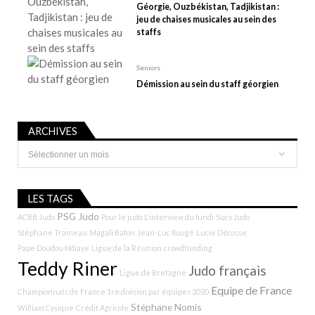
c
Géorgie, Ouzbékistan, Tadjikistan :
l
jeu de chaises musicales au sein des
e
staffs
Seniors
Démission au sein du staff géorgien
ARCHIVES
Archives
LES TAGS
PSG Judo
ACBB Judo
Pour le judo
L'interview du lundi
Sucy Judo
Stéphane Traineau
Magali Baton
Jean-Luc Rougé
Lucie Décosse
Pape Doudou Ndiaye
Ligue de la Réunion
crowdfunding
Teddy Riner
Judo français
Ligue de Bretagne
Equipe de France
Championnats de France 1re division par équipes 2020
Stéphane Nomis
William Cysique
Crédit Agricole