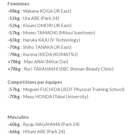
Féminines
-48kg
: Wakana KOGA (JR East)
-52kg
: Uta ABE (Park 24)
-52kg
: Kisumi OMORI (JR East)
-57kg
: Momo TAMAOKI (Mitsui Sumitomo)
-63kg
: Haruka KAJU (V Technology)
-70kg
: Shiho TANAKA (JR East)
-78kg
: Kurena IKEDA (KOMATSU)
+78kg
: Mao ARAI (Nittai Dai)
+78kg
: Ruri TAKAHASHI (SBC Shonan Beauty Clinic)
Compétitions par équipes
-57kg
: Megumi FUCHIDA (JSDF Physical Training School)
-70kg
: Mayu HONDA (Tokai University)
Masculins
-60kg
: Ryuju NAGAYAMA (Park 24)
-66kg
: Hifumi ABE (Park 24)