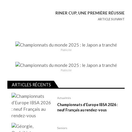
a
v
RINER CUP, UNE PREMIÈRE RÉUSSIE
i
ARTICLE SUIVANT
g
a
t
i
Publicité
o
n
d
Publicité
e
l
ARTICLES RÉCENTS
’
Actualités
a
Championnats d’Europe IBSA 2026 :
r
neuf Français au rendez-vous
t
i
Seniors