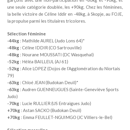
garçons avec une non-participation en -60kg et -90kg, et
une seule catégorie doublée, les +90kg. Chez les féminines,
la belle victoire de Céline Iddir en -48kg, à Skopje, au FOJE,
la propulse parmi les titulaires tricolores.
Sélection féminine
-44kg
: Mathilde AUREL (Judo Lons 64)*
-48kg
: Céline IDDIR (CO Sartrouville)
-48kg
: Nourane MOUSSATI (DC Wasquehal)
-52kg
: Héléa BAILLEUL (AJ 61)
-52kg
: Alice LOPEZ (Dojos de l’Agglomération du Niortais
79)
-63kg
: Chloé JEAN (Budokan Deuil)*
-63kg
: Audren GUENNEUGUES (Sainte-Geneviève Sports
Judo)
-70kg
: Lucie RULLIER (US Entraigues Judo)
+70kg
: Astan SACKO (Budokan Deuil)
+70kg
: Emma FEULLET-NGUIMGO (JC Villiers-le-Bel)