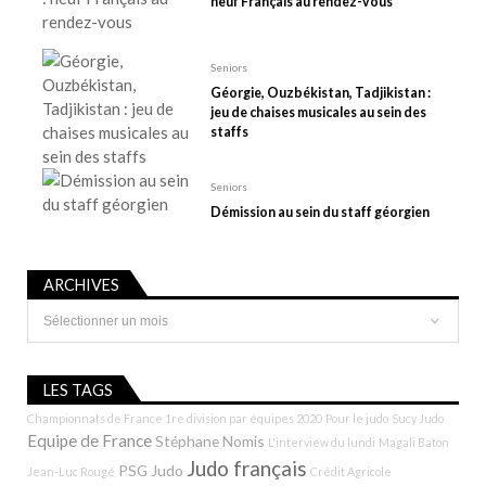
neuf Français au rendez-vous
i
c
l
Seniors
e
Géorgie, Ouzbékistan, Tadjikistan :
jeu de chaises musicales au sein des
staffs
Seniors
Démission au sein du staff géorgien
ARCHIVES
Archives
LES TAGS
Championnats de France 1re division par équipes 2020
Pour le judo
Sucy Judo
Equipe de France
Stéphane Nomis
L'interview du lundi
Magali Baton
Judo français
PSG Judo
Jean-Luc Rougé
Crédit Agricole