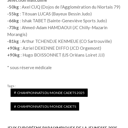
Sélection masculine
-50kg
: Axel CUQ (Dojos de l’Agglomération du Niortais 79)
-55kg
: Titouan LUCAS (Bayeux Bessin Judo)
-66kg
: Ishak TABET (Sainte-Geneviève Sports Judo)
-73kg
: Ahmed-Adam HAMDAOUI (JC Chilly-Mazarin
Morangis)
-81kg
: Arthur TCHENDJE KENMEUE (CO Sartrouville)
+90kg
: Azriel DEKENNE DIFFO (JCD Orgemont)
+90kg
: Hugo BOISSONNET (US Orléans Loiret JJJ)
* sous réserve médicale
Tags :
CHAMPIONNATS DU MONDE CADETS 2025
CHAMPIONNATS DU MONDE CADETS
JEUX EUROPÉENS PARALYMPIQUES DE LA JEUNESSE 2025