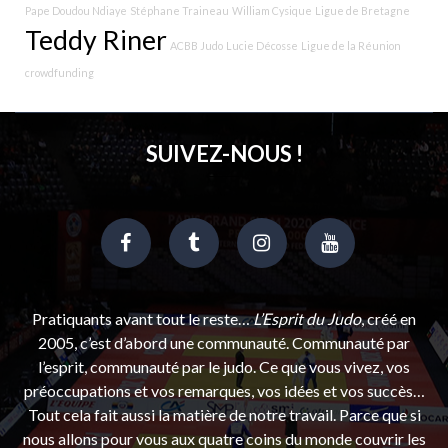
Pape Doudou Ndiaye
Stéphane Traineau
William Cysique
Ligue de Bretagne
Teddy Riner
ACBB Judo
Lucie Décosse
Ligue de la Réunion
crowdfunding
SUIVEZ-NOUS !
Pratiquants avant tout le reste…
L’Esprit du Judo
, créé en
2005, c’est d’abord une communauté. Communauté par
l’esprit, communauté par le judo. Ce que vous vivez, vos
préoccupations et vos remarques, vos idées et vos succès…
Tout cela fait aussi la matière de notre travail. Parce que si
nous allons pour vous aux quatre coins du monde couvrir les