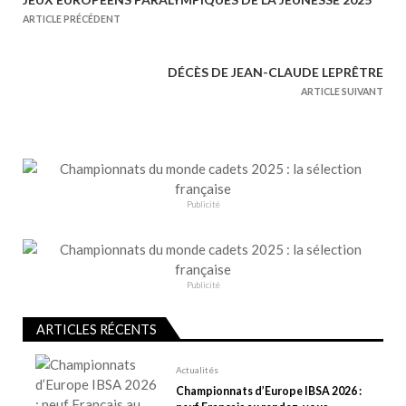
N
ARTICLE PRÉCÉDENT
a
v
DÉCÈS DE JEAN-CLAUDE LEPRÊTRE
i
ARTICLE SUIVANT
g
a
t
i
o
Publicité
n
d
e
Publicité
l
’
ARTICLES RÉCENTS
a
r
Actualités
t
Championnats d’Europe IBSA 2026 :