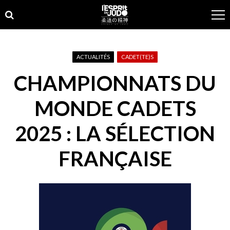
Skip
Skip
to
to
navigation
content
ACTUALITÉS
CADET(TE)S
CHAMPIONNATS DU
MONDE CADETS
2025 : LA SÉLECTION
FRANÇAISE