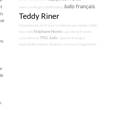
Judo français
st
Jean-Luc Rougé
crowdfunding
ts
Teddy Riner
par
Championnats de France 1re division par équipes 2020
Stéphane Nomis
Sucy Judo
Ligue de la Réunion
PSG Judo
Lucie Décosse
Ligue de Bretagne
ns
Pape Doudou Ndiaye
Stéphane Traineau
Magali Baton
pe
de
n