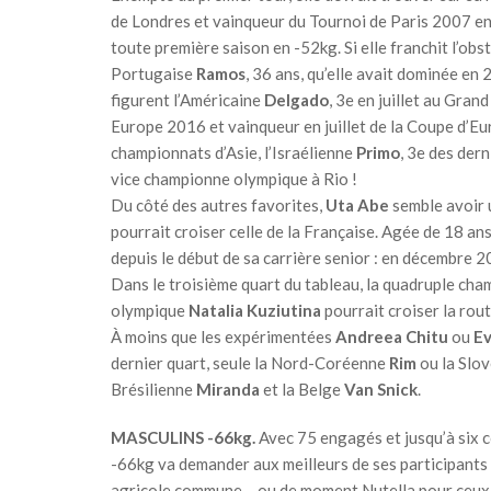
de Londres et vainqueur du Tournoi de Paris 2007 en
toute première saison en -52kg. Si elle franchit l’ob
Portugaise
Ramos
, 36 ans, qu’elle avait dominée en
figurent l’Américaine
Delgado
, 3e en juillet au Gran
Europe 2016 et vainqueur en juillet de la Coupe d’E
championnats d’Asie, l’Israélienne
Primo
, 3e des der
vice championne olympique à Rio !
Du côté des autres favorites,
Uta Abe
semble avoir u
pourrait croiser celle de la Française. Agée de 18 a
depuis le début de sa carrière senior : en décembre 2
Dans le troisième quart du tableau, la quadruple cha
olympique
Natalia Kuziutina
pourrait croiser la rout
À moins que les expérimentées
Andreea Chitu
ou
Ev
dernier quart, seule la Nord-Coréenne
Rim
ou la Slo
Brésilienne
Miranda
et la Belge
Van Snick
.
MASCULINS -66kg.
Avec 75 engagés et jusqu’à six c
-66kg va demander aux meilleurs de ses participants
agricole commune… ou de moment Nutella pour ceux de