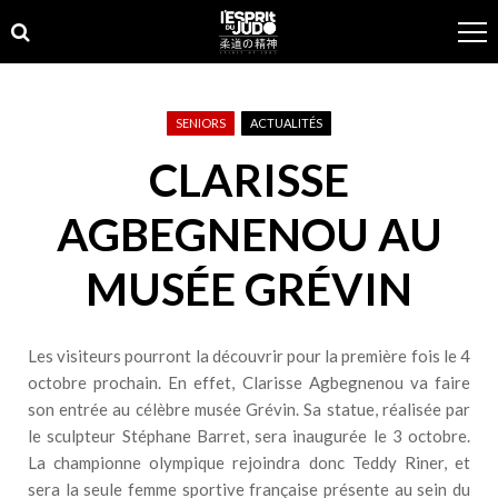
Skip
Skip
to
to
navigation
content
SENIORS
ACTUALITÉS
CLARISSE
AGBEGNENOU AU
MUSÉE GRÉVIN
Les visiteurs pourront la découvrir pour la première fois le 4
octobre prochain. En effet, Clarisse Agbegnenou va faire
son entrée au célèbre musée Grévin. Sa statue, réalisée par
le sculpteur Stéphane Barret, sera inaugurée le 3 octobre.
La championne olympique rejoindra donc Teddy Riner, et
sera la seule femme sportive française présente au sein du