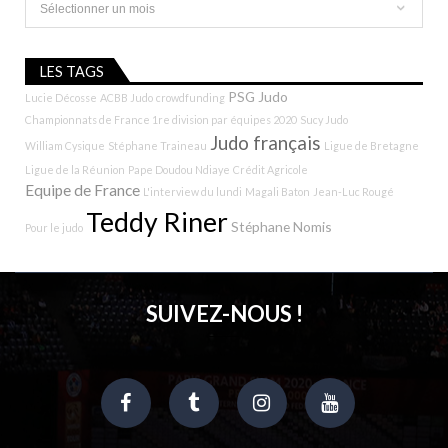
LES TAGS
PSG Judo
Lucie Décosse
ACBB Judo
crowdfunding
Championnats de France 1re division par équipes 2020
Sucy Judo
Judo français
William Cysique
Stéphane Traineau
Ligue de Bretagne
Ligue de la Réunion
Pape Doudou Ndiaye
Crédit Agricole
Equipe de France
L'interview du lundi
Magali Baton
Jean-Luc Rougé
Teddy Riner
Stéphane Nomis
Pour le judo
SUIVEZ-NOUS !