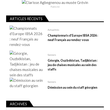
d
e
Publicité
l
ARTICLES RÉCENTS
’
a
Actualités
r
Championnats d’Europe IBSA 2026 :
t
neuf Français au rendez-vous
i
c
Seniors
l
Géorgie, Ouzbékistan, Tadjikistan :
e
jeu de chaises musicales au sein des
staffs
Seniors
Démission au sein du staff géorgien
ARCHIVES
Archives