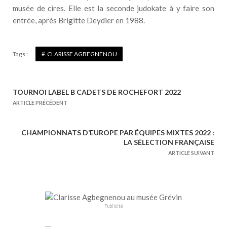
musée de cires. Elle est la seconde judokate à y faire son
entrée, après Brigitte Deydier en 1988.
Tags :
CLARISSE AGBEGNENOU
TOURNOI LABEL B CADETS DE ROCHEFORT 2022
N
ARTICLE PRÉCÉDENT
a
v
CHAMPIONNATS D’EUROPE PAR ÉQUIPES MIXTES 2022 :
i
LA SÉLECTION FRANÇAISE
g
ARTICLE SUIVANT
a
t
i
o
Publicité
n