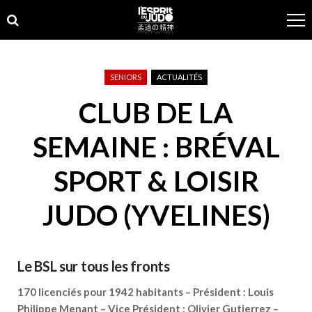
Skip
Skip
to
to
navigation
content
SENIORS
ACTUALITÉS
CLUB DE LA
SEMAINE : BRÉVAL
SPORT & LOISIR
JUDO (YVELINES)
Le BSL sur tous les fronts
170 licenciés pour 1942 habitants – Président : Louis
Philippe Menant – Vice Président : Olivier Gutierrez –