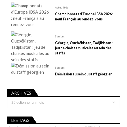
a
Actualités
r
Championnats d’Europe IBSA 2026 :
t
neuf Français au rendez-vous
i
c
Seniors
l
Géorgie, Ouzbékistan, Tadjikistan :
e
jeu de chaises musicales au sein des
staffs
Seniors
Démission au sein du staff géorgien
ARCHIVES
Archives
LES TAGS