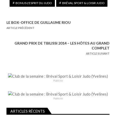
BONUS L'ESPRIT DU JUDO
BRÉVAL SPORT & LOISIR JUDO
LE BOX-OFFICE DE GUILLAUME RIOU
N
ARTICLE PRÉCÉDENT
a
v
GRAND PRIX DE TBILISSI 2014 – LES HÔTES AU GRAND
i
COMPLET
g
ARTICLE SUIVANT
a
t
i
o
Publicité
n
d
e
Publicité
l
ARTICLES RÉCENTS
’