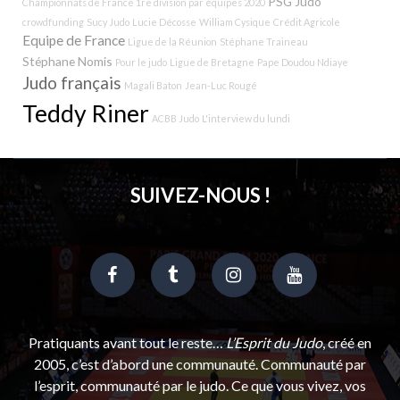
PSG Judo
Championnats de France 1re division par équipes 2020
crowdfunding
Sucy Judo
Lucie Décosse
William Cysique
Crédit Agricole
Equipe de France
Ligue de la Réunion
Stéphane Traineau
Stéphane Nomis
Pour le judo
Ligue de Bretagne
Pape Doudou Ndiaye
Judo français
Magali Baton
Jean-Luc Rougé
Teddy Riner
ACBB Judo
L'interview du lundi
SUIVEZ-NOUS !
Pratiquants avant tout le reste…
L’Esprit du Judo
, créé en
2005, c’est d’abord une communauté. Communauté par
l’esprit, communauté par le judo. Ce que vous vivez, vos