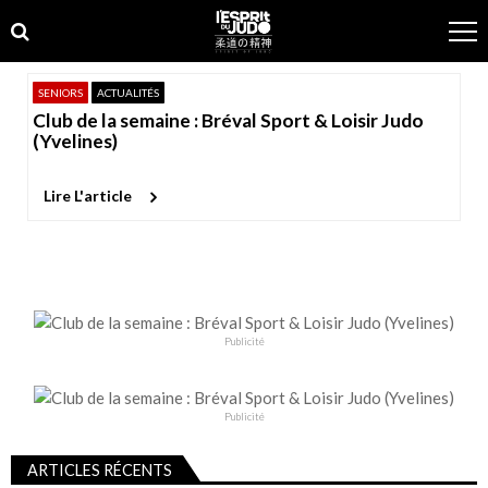
Skip
Skip
to
to
navigation
content
SENIORS
ACTUALITÉS
Club de la semaine : Bréval Sport & Loisir Judo
(Yvelines)
Lire L'article
Publicité
Publicité
ARTICLES RÉCENTS