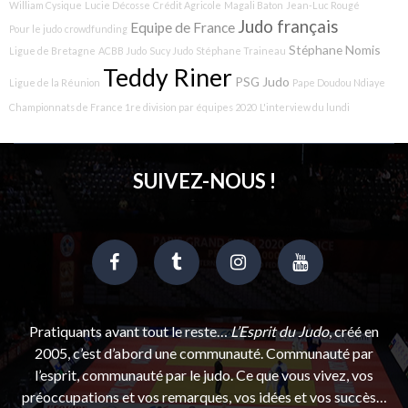
William Cysique
Lucie Décosse
Crédit Agricole
Magali Baton
Jean-Luc Rougé
Judo français
Equipe de France
Pour le judo
crowdfunding
Stéphane Nomis
Ligue de Bretagne
ACBB Judo
Sucy Judo
Stéphane Traineau
Teddy Riner
PSG Judo
Ligue de la Réunion
Pape Doudou Ndiaye
Championnats de France 1re division par équipes 2020
L'interview du lundi
SUIVEZ-NOUS !
Pratiquants avant tout le reste…
L’Esprit du Judo
, créé en
2005, c’est d’abord une communauté. Communauté par
l’esprit, communauté par le judo. Ce que vous vivez, vos
préoccupations et vos remarques, vos idées et vos succès…