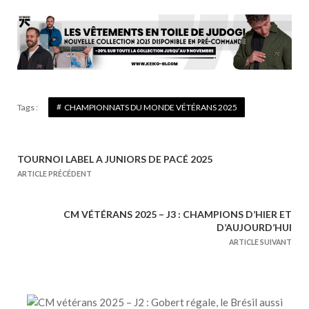
Tags :
CHAMPIONNATS DU MONDE VÉTÉRANS 2025
TOURNOI LABEL A JUNIORS DE PACÉ 2025
N
ARTICLE PRÉCÉDENT
a
v
CM VÉTÉRANS 2025 – J3 : CHAMPIONS D’HIER ET
i
D’AUJOURD’HUI
g
ARTICLE SUIVANT
a
t
i