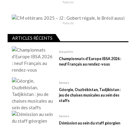
o
Publicité
n
d
e
Publicité
l
ARTICLES RÉCENTS
’
a
Actualités
r
Championnats d’Europe IBSA 2026 :
t
neuf Français au rendez-vous
i
c
Seniors
l
Géorgie, Ouzbékistan, Tadjikistan :
e
jeu de chaises musicales au sein des
staffs
Seniors
Démission au sein du staff géorgien