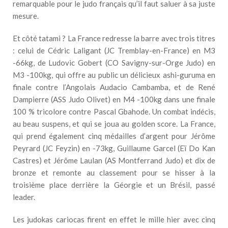
remarquable pour le judo français qu’il faut saluer à sa juste
mesure.
Et côté tatami ? La France redresse la barre avec trois titres
: celui de Cédric Laligant (JC Tremblay-en-France) en M3
-66kg, de Ludovic Gobert (CO Savigny-sur-Orge Judo) en
M3 -100kg, qui offre au public un délicieux ashi-guruma en
finale contre l’Angolais Audacio Cambamba, et de René
Dampierre (ASS Judo Olivet) en M4 -100kg dans une finale
100 % tricolore contre Pascal Gbahode. Un combat indécis,
au beau suspens, et qui se joua au golden score. La France,
qui prend également cinq médailles d’argent pour Jérôme
Peyrard (JC Feyzin) en -73kg, Guillaume Garcel (Eï Do Kan
Castres) et Jérôme Laulan (AS Montferrand Judo) et dix de
bronze et remonte au classement pour se hisser à la
troisième place derrière la Géorgie et un Brésil, passé
leader.
Les judokas cariocas firent en effet le mille hier avec cinq