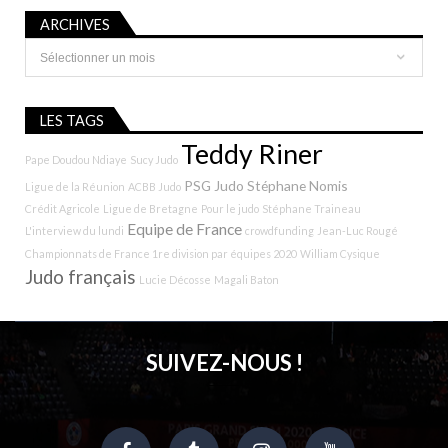
ARCHIVES
Archives
LES TAGS
Teddy Riner
Pape Doudou Ndiaye
Sucy Judo
PSG Judo
Stéphane Nomis
Ligue de la Réunion
ACBB Judo
Crédit Agricole
Ligue de Bretagne
Pour le judo
Stéphane Traineau
Equipe de France
L'interview du lundi
crowdfunding
Jean-Luc Rougé
Championnats de France 1re division par équipes 2020
William Cysique
Judo français
Lucie Décosse
Magali Baton
SUIVEZ-NOUS !