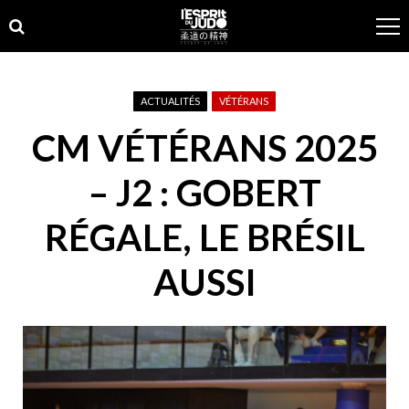
Skip
Skip
to
to
navigation
content
ACTUALITÉS
VÉTÉRANS
CM VÉTÉRANS 2025
– J2 : GOBERT
RÉGALE, LE BRÉSIL
AUSSI