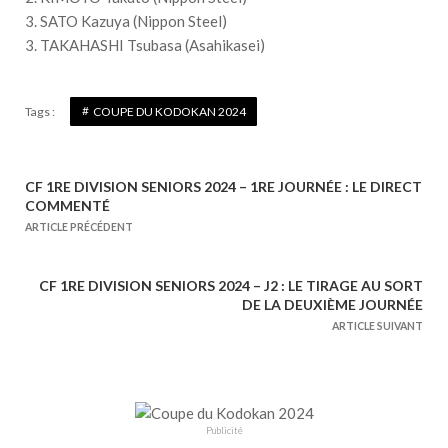
3. SATO Kazuya (Nippon Steel)
3. TAKAHASHI Tsubasa (Asahikasei)
Tags :
COUPE DU KODOKAN 2024
CF 1RE DIVISION SENIORS 2024 – 1RE JOURNÉE : LE DIRECT
N
COMMENTÉ
a
ARTICLE PRÉCÉDENT
v
i
CF 1RE DIVISION SENIORS 2024 – J2 : LE TIRAGE AU SORT
g
DE LA DEUXIÈME JOURNÉE
a
ARTICLE SUIVANT
t
i
o
n
Publicité