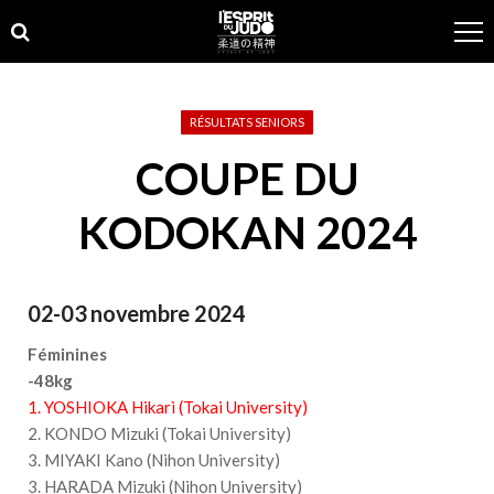
Skip
Skip
to
to
navigation
content
RÉSULTATS SENIORS
COUPE DU
KODOKAN 2024
02-03 novembre 2024
Féminines
-48kg
1. YOSHIOKA Hikari (Tokai University)
2. KONDO Mizuki (Tokai University)
3. MIYAKI Kano (Nihon University)
3. HARADA Mizuki (Nihon University)