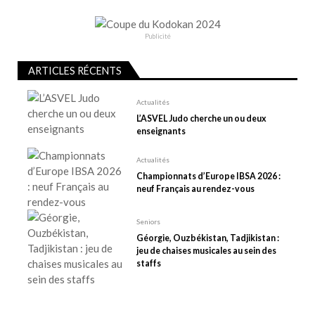
d
e
Publicité
l
’
ARTICLES RÉCENTS
a
r
Actualités
t
L’ASVEL Judo cherche un ou deux
enseignants
i
c
Actualités
l
Championnats d’Europe IBSA 2026 :
e
neuf Français au rendez-vous
Seniors
Géorgie, Ouzbékistan, Tadjikistan :
jeu de chaises musicales au sein des
staffs