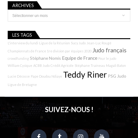
ARCHIVES
Archives
LES TAGS
L'interview du lundi
Ligue de la Réunion
Sucy Judo
Jean-Luc Rougé
Judo français
Championnats de France 1re division par équipes 2020
Equipe de France
Stéphane Nomis
crowdfunding
Pour le judo
William Cysique
ACBB Judo
Crédit Agricole
Stéphane Traineau
Magali Baton
Teddy Riner
PSG Judo
Lucie Décosse
Pape Doudou Ndiaye
Ligue de Bretagne
SUIVEZ-NOUS !