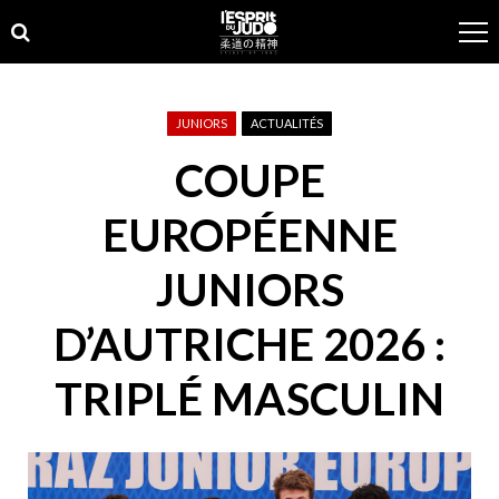
Skip
Skip
to
to
navigation
content
JUNIORS
ACTUALITÉS
COUPE
EUROPÉENNE
JUNIORS
D’AUTRICHE 2026 :
TRIPLÉ MASCULIN