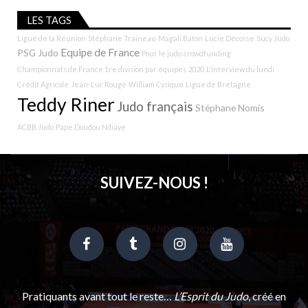
LES TAGS
Ligue de la Réunion
Stéphane Traineau
Magali Baton
Lucie Décosse
Sucy Judo
Equipe de France
PSG Judo
Pour le judo
crowdfunding
Championnats de France 1re division par équipes 2020
L'interview du lundi
Crédit Agricole
Jean-Luc Rougé
William Cysique
Ligue de Bretagne
Teddy Riner
Judo français
Stéphane Nomis
ACBB Judo
Pape Doudou Ndiaye
SUIVEZ-NOUS !
Pratiquants avant tout le reste…
L’Esprit du Judo
, créé en