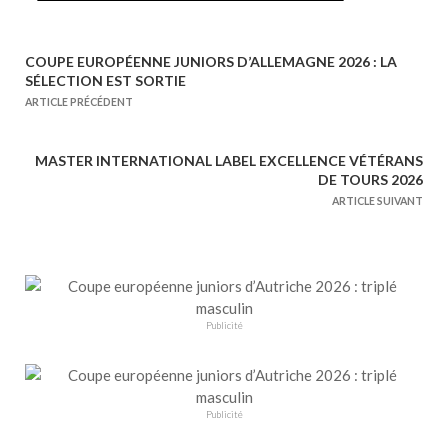
COUPE EUROPÉENNE JUNIORS D’ALLEMAGNE 2026 : LA
N
SÉLECTION EST SORTIE
a
ARTICLE PRÉCÉDENT
v
i
MASTER INTERNATIONAL LABEL EXCELLENCE VÉTÉRANS
g
DE TOURS 2026
a
ARTICLE SUIVANT
t
i
o
n
Publicité
d
e
l
’
Publicité
a