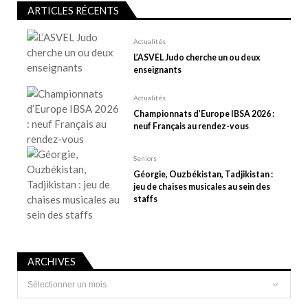
r
ARTICLES RÉCENTS
t
Actualités
i
L’ASVEL Judo cherche un ou deux
c
enseignants
l
Actualités
e
Championnats d’Europe IBSA 2026 :
neuf Français au rendez-vous
Seniors
Géorgie, Ouzbékistan, Tadjikistan :
jeu de chaises musicales au sein des
staffs
ARCHIVES
Archives