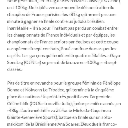
Boué (PSG Judo) en -81kg et Kevin Nzuzi Diasivi (PSG Judo)
en +100kg. Un triplé avec une nouvelle démonstration du
champion de France parisien des -81kg qui ne met pas une
minute à gagner sa finale contre un judoka brésilien.
Inarrêtable – il n’a pour l’instant pas perdu un combat entre
les championnats de France individuels et par équipes, les
championnats de France seniors par équipes et cette coupe
européenne à sept combats, Boué continue de marquer les
esprits. Les garçons qui terminent à quatre médailles – Gaya
Sonntag (OJ Nice) se parant de bronze en -100kg – et sept
classés.
Pas de titre en revanche pour le groupe féminin de Pénélope
Bonna et Nolwenn Le Troadec, qui termine à la cinquième
place des nations. Un point très positif avec l’argent de
Céline Iddir (CO Sartrouville Judo), junior première année, en
-48kg. L’autre médaille va à Léonie Minkada-Caquineau
(Sainte-Geneviève Sports), battue en finale sur un soto-
makikomi de la Brésilienne Ana Soares. Deux duels franco-