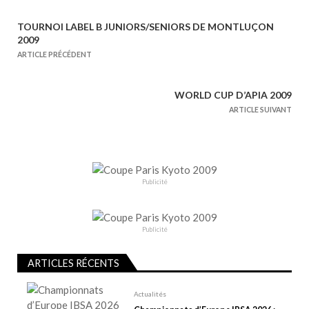
TOURNOI LABEL B JUNIORS/SENIORS DE MONTLUÇON
N
2009
a
ARTICLE PRÉCÉDENT
v
i
WORLD CUP D’APIA 2009
g
ARTICLE SUIVANT
a
t
i
o
Publicité
n
d
e
Publicité
l
ARTICLES RÉCENTS
’
a
Actualités
r