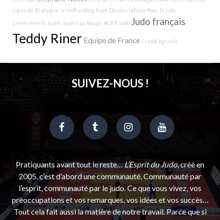
Ligue de Bretagne
crowdfunding
Pape Doudou Ndiaye
Pour le judo
Judo français
L'interview du lundi
Jean-Luc Rougé
ACBB Judo
Teddy Riner
Equipe de France
Crédit Agricole
SUIVEZ-NOUS !
Pratiquants avant tout le reste…
L’Esprit du Judo
, créé en
2005, c’est d’abord une communauté. Communauté par
l’esprit, communauté par le judo. Ce que vous vivez, vos
préoccupations et vos remarques, vos idées et vos succès…
Tout cela fait aussi la matière de notre travail. Parce que si