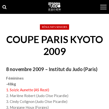
Skip
Skip
to
to
navigation
content
RÉSULTATS SENIORS
COUPE PARIS KYOTO
2009
8 novembre 2009 – Institut du Judo (Paris)
Féminines
-48kg
1. Soizic Aunette (AS Rezé)
2. Marlène Robert (Judo Oise Picardie)
3. Cindy Colignon (Judo Oise Picardie)
3. Morgane Houx (Forges)