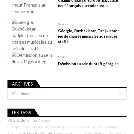
Championnats d’Europe IBSA 2026 :
t
neuf Français au rendez-vous
i
c
Seniors
l
Géorgie, Ouzbékistan, Tadjikistan :
e
jeu de chaises musicales au sein des
staffs
Seniors
Démission au sein du staff géorgien
ARCHIVES
Archives
LES TAGS
PSG Judo
William Cysique
Championnats de France 1re division par équipes 2020
Ligue de la Réunion
Stéphane Nomis
Sucy Judo
Stéphane Traineau
Magali Baton
Lucie Décosse