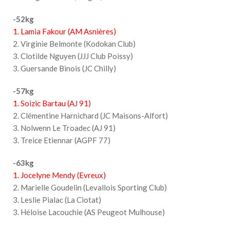
-52kg
1. Lamia Fakour (AM Asnières)
2. Virginie Belmonte (Kodokan Club)
3. Clotilde Nguyen (JJJ Club Poissy)
3. Guersande Binois (JC Chilly)
-57kg
1. Soizic Bartau (AJ 91)
2. Clémentine Harnichard (JC Maisons-Alfort)
3. Nolwenn Le Troadec (AJ 91)
3. Treice Etiennar (AGPF 77)
-63kg
1. Jocelyne Mendy (Evreux)
2. Marielle Goudelin (Levallois Sporting Club)
3. Leslie Pialac (La Ciotat)
3. Héloise Lacouchie (AS Peugeot Mulhouse)