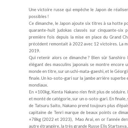
Une victoire russe qui empêche le Japon de réaliser 
possibles !
Ce dimanche, le Japon ajoute six titres à sa hotte p
quarante-huit judokas classés sur cinquante-six po
première fois depuis la mise en place du Grand Che
précédent remontait à 2022 avec 12 victoires. La m
2019.
Qui retenir alors ce dimanche ? Bien sûr Sanshiro
élégant des masculins japonais se montre encore u
monde en titre, sur un uchi-mata-gaeshi, et le Géorg
finale. Un ko-soto-gari sur la jambe arrière superbe e
mondiaux.
En +100kg, Kenta Nakano n’en finit plus de séduire
et monté de catégorie, sur un o-soto-gari. En finale
de Tatsuru Saito, Nakano prend toujours plus d’épai
capitaine de Tenri marque de beaux points ce dima
+78kg (2022 et 2023), Mao Arai, en or l’année derni
autre étrangère, la très grande Russe Elis Startseva, 