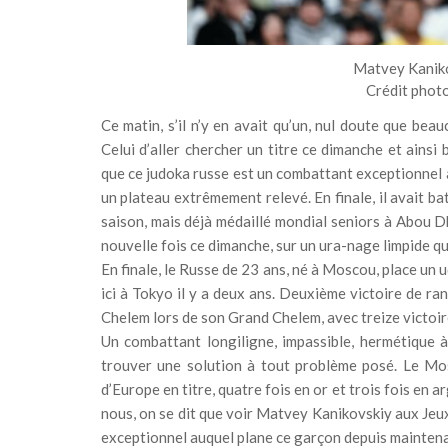
Matvey Kanikov
Crédit phot
Ce matin, s’il n’y en avait qu’un, nul doute que bea
Celui d’aller chercher un titre ce dimanche et ainsi
que ce judoka russe est un combattant exceptionnel au
un plateau extrêmement relevé. En finale, il avait ba
saison, mais déjà médaillé mondial seniors à Abou D
nouvelle fois ce dimanche, sur un ura-nage limpide q
En finale, le Russe de 23 ans, né à Moscou, place un 
ici à Tokyo il y a deux ans. Deuxième victoire de r
Chelem lors de son Grand Chelem, avec treize victoir
Un combattant longiligne, impassible, hermétique à
trouver une solution à tout problème posé. Le Mos
d’Europe en titre, quatre fois en or et trois fois en
nous, on se dit que voir Matvey Kanikovskiy aux Jeux
exceptionnel auquel plane ce garçon depuis maintena