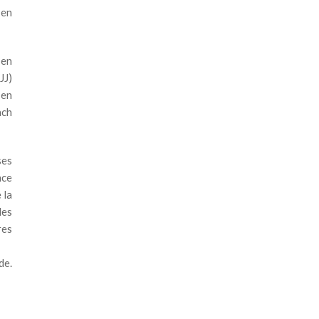
 en
 en
JJ)
 en
ach
ses
nce
 la
les
res
de.