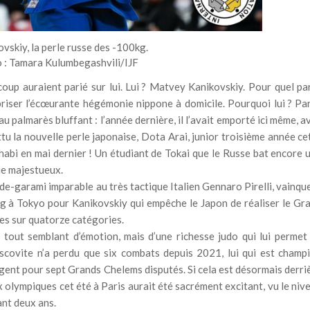
skiy, la perle russe des -100kg.
o : Tamara Kulumbegashvili/IJF
ucoup auraient parié sur lui. Lui ? Matvey Kanikovskiy. Pour quel par
 briser l’écœurante hégémonie nippone à domicile. Pourquoi lui ? Pa
 palmarès bluffant : l’année dernière, il l’avait emporté ici même, a
ttu la nouvelle perle japonaise, Dota Arai, junior troisième année ce
habi en mai dernier ! Un étudiant de Tokai que le Russe bat encore 
ue majestueux.
ude-garami imparable au très tactique Italien Gennaro Pirelli, vainqu
ang à Tokyo pour Kanikovskiy qui empêche le Japon de réaliser le Gr
es sur quatorze catégories.
 tout semblant d’émotion, mais d’une richesse judo qui lui permet
covite n’a perdu que six combats depuis 2021, lui qui est champ
 argent pour sept Grands Chelems disputés. Si cela est désormais derri
 olympiques cet été à Paris aurait été sacrément excitant, vu le niv
nt deux ans.