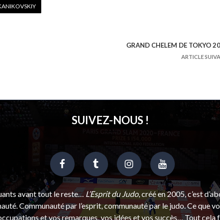
KANIKOVSKIY
GRAND CHELEM DE TOKYO 2
ARTICLE SUIV
SUIVEZ-NOUS !
uants avant tout le reste…
L’Esprit du Judo
, créé en 2005, c’est d’a
uté. Communauté par l’esprit, communauté par le judo. Ce que vou
ccupations et vos remarques, vos idées et vos succès… Tout cela f