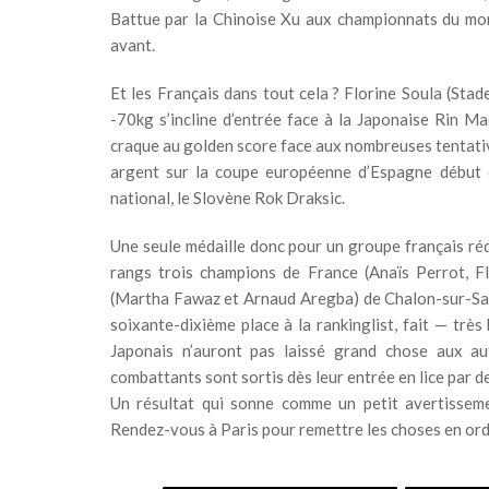
Battue par la Chinoise Xu aux championnats du mon
avant.
Et les Français dans tout cela ? Florine Soula (St
-70kg s’incline d’entrée face à la Japonaise Rin M
craque au golden score face aux nombreuses tentativ
argent sur la coupe européenne d’Espagne début o
national, le Slovène Rok Draksic.
Une seule médaille donc pour un groupe français réd
rangs trois champions de France (Anaïs Perrot, F
(Martha Fawaz et Arnaud Aregba) de Chalon-sur-Saôn
soixante-dixième place à la rankinglist, fait — trè
Japonais n’auront pas laissé grand chose aux aut
combattants sont sortis dès leur entrée en lice par 
Un résultat qui sonne comme un petit avertisseme
Rendez-vous à Paris pour remettre les choses en ord