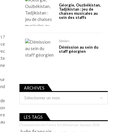
Géorgie, Ouzbékistan,
Tadjikistan : jeu de
chaises musicales au
sein des staffs
i ?
Seniors
rce
Démission au sein du
vec
staff géorgien
tte
une
eur
and
ARCHIVES
Archives
 de
ion
ère
LES TAGS
eau
Championnats de France 1re division par équipes 2020
Judo français