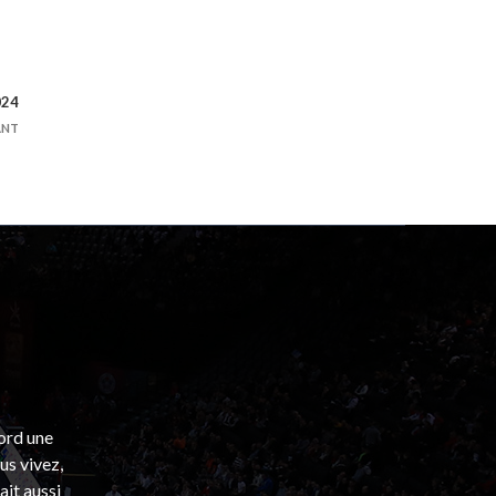
024
ANT
bord une
s vivez,
ait aussi