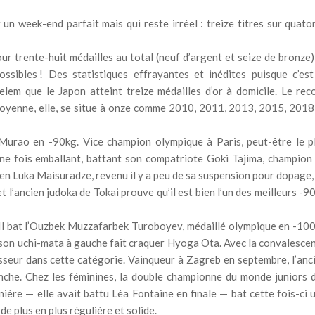
un week-end parfait mais qui reste irréel : treize titres sur quato
our trente-huit médailles au total (neuf d’argent et seize de bronze)
ssibles ! Des statistiques effrayantes et inédites puisque c’est
lem que le Japon atteint treize médailles d’or à domicile. Le rec
oyenne, elle, se situe à onze comme 2010, 2011, 2013, 2015, 2018
 Murao en -90kg. Vice champion olympique à Paris, peut-être le p
ne fois emballant, battant son compatriote Goki Tajima, champion
ien Luka Maisuradze, revenu il y a peu de sa suspension pour dopage,
t l’ancien judoka de Tokai prouve qu’il est bien l’un des meilleurs -9
. Il bat l’Ouzbek Muzzafarbek Turoboyev, médaillé olympique en -10
, son uchi-mata à gauche fait craquer Hyoga Ota. Avec la convalesce
sseur dans cette catégorie. Vainqueur à Zagreb en septembre, l’anc
nche. Chez les féminines, la double championne du monde juniors 
ère — elle avait battu Léa Fontaine en finale — bat cette fois-ci 
de plus en plus régulière et solide.