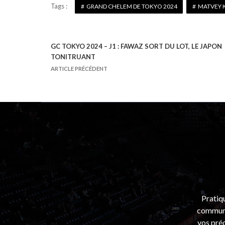
Tags :
GRAND CHELEM DE TOKYO 2024
MATVEY 
GC TOKYO 2024 – J1 : FAWAZ SORT DU LOT, LE JAPON
N
TONITRUANT
a
ARTICLE PRÉCÉDENT
v
i
g
a
t
i
o
n
d
Pratiq
e
communa
l
vos préo