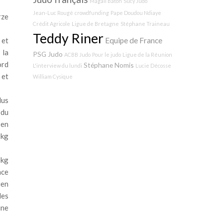
Magali Baton
Sucy Judo
Jean-Luc Rougé
crowdfunding
Pape Doudou Ndiaye
rze
Crédit Agricole
Ligue de Bretagne
Stéphane Traineau
Teddy Riner
Equipe de France
 et
 la
PSG Judo
ACBB Judo
Pour le judo
Ligue de la Réunion
ord
Stéphane Nomis
L'interview du lundi
Lucie Décosse
 et
William Cysique
lus
 du
 en
0kg
0kg
nce
ien
des
une