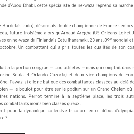
de d’Abou Dhabi, cette spécialiste de ne-waza reprend sa marche
ade Bordelais Judo), désormais double championne de France seniors
aeda, future troisième alors qu’Arnaud Aregba (US Orléans Loiret J
e
es en ne-waza du Finlandais Eetu Ihanamaki, 23 ans, 89
mondial et
ctobre. Un combattant qui a pris toutes les qualités de son co
uit à la portion congrue — cinq athlètes — mais qui comptait dans 
lorine Soula et Orlando Cazorla) et deux vice-champions de Fra
e. Fawaz, si elle ne bat que des combattantes classées au-delà de
s bien — le boulot pour être sur le podium sur un Grand Chelem où 
res nations. Perrot termine à la septième place, les trois aut
des combattants moins bien classés qu’eux.
nt pour la dynamique collective tricolore en ce début d’olympia
re ?