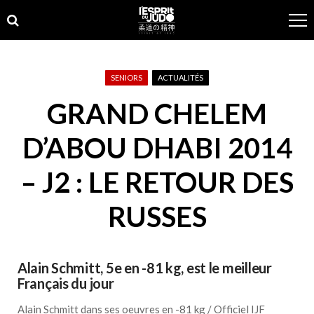
Skip
Skip
to
to
navigation
content
SENIORS
ACTUALITÉS
GRAND CHELEM
D’ABOU DHABI 2014
– J2 : LE RETOUR DES
RUSSES
Alain Schmitt, 5e en -81 kg, est le meilleur
Français du jour
Alain Schmitt dans ses oeuvres en -81 kg / Officiel IJF