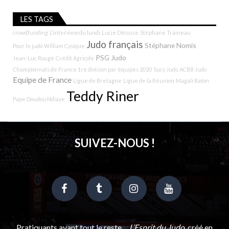
LES TAGS
crowdfunding
L'interview du lundi
Lucie Décosse
Stéphane Traineau
Judo français
Stéphane Nomis
Pour le judo
William Cysique
PSG Judo
Jean-Luc Rougé
Crédit Agricole
Championnats de France 1re division par équipes 2020
Sucy Judo
ACBB Judo
Equipe de France
Ligue de Bretagne
Ligue de la Réunion
Magali Baton
Teddy Riner
Pape Doudou Ndiaye
SUIVEZ-NOUS !
Pratiquants avant tout le reste…
L’Esprit du Judo
, créé en