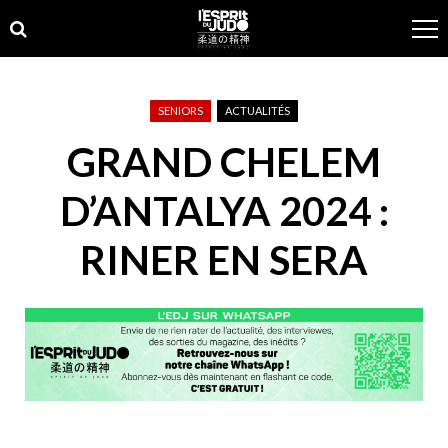
Skip
Skip
to
to
navigation
content
SENIORS
ACTUALITÉS
GRAND CHELEM
D’ANTALYA 2024 :
RINER EN SERA