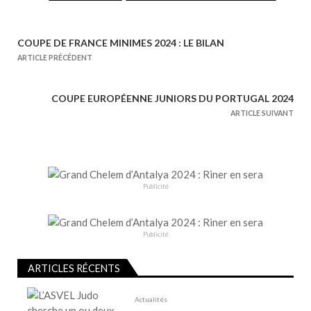
COUPE DE FRANCE MINIMES 2024 : LE BILAN
N
ARTICLE PRÉCÉDENT
a
v
COUPE EUROPÉENNE JUNIORS DU PORTUGAL 2024
i
ARTICLE SUIVANT
g
a
t
i
Publicité
o
n
d
Publicité
e
l
ARTICLES RÉCENTS
’
Actualités
a