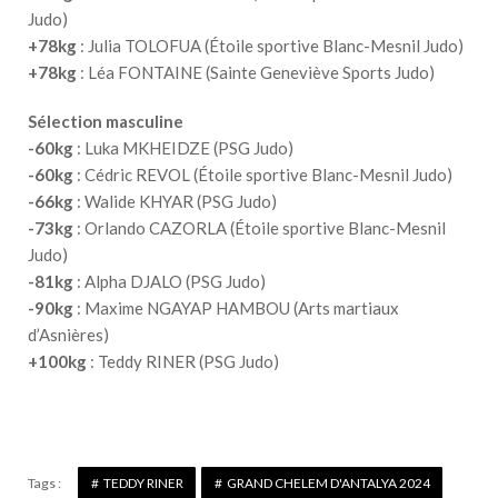
Judo)
+78kg
: Julia TOLOFUA (Étoile sportive Blanc-Mesnil Judo)
+78kg
: Léa FONTAINE (Sainte Geneviève Sports Judo)
Sélection masculine
-60kg
: Luka MKHEIDZE (PSG Judo)
-60kg
: Cédric REVOL (Étoile sportive Blanc-Mesnil Judo)
-66kg
: Walide KHYAR (PSG Judo)
-73kg
: Orlando CAZORLA (Étoile sportive Blanc-Mesnil
Judo)
-81kg
: Alpha DJALO (PSG Judo)
-90kg
: Maxime NGAYAP HAMBOU (Arts martiaux
d’Asnières)
+100kg
: Teddy RINER (PSG Judo)
Tags :
TEDDY RINER
GRAND CHELEM D'ANTALYA 2024