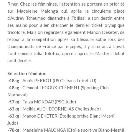
Riner. Chez les féminines, l’attention se portera en priorité
sur Madeleine Malonga qui, après la cinquième place
d’Audrey Tcheuméo dimanche à Tbilissi, a son destin entre
ses mains pour aller chercher le dernier ticket olympique
tricolore. Mais on regardera également Manon Deketer, de
retour à la compétition après sa blessure subie lors des
championnats de France par équipes, il y a un an, à Laval.
Tout comme Julia Tolofua, opérée après le Masters début
août dernier.
Sélection féminine
-48kg
: Anais PERROT (US Orléans Loiret JJJ)
-48kg
: Clément LEGOUX-CLÉMENT (Sporting Club
Marnaval)
-57kg
: Faiza MOKDAR (PSG Judo)
-63kg
: Melkia AUCHECORNE (AS Chelles Judo)
-63kg
: Manon DEKETER (Étoile sportive Blanc-Mesnil
Judo)
-78kg
: Madeleine MALONGA (Étoile sportive Blanc-Mesnil