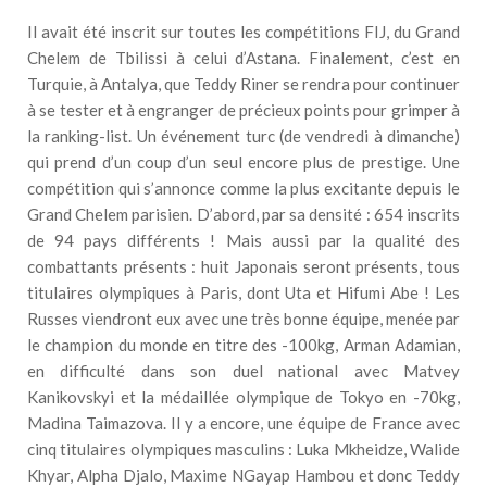
Il avait été inscrit sur toutes les compétitions FIJ, du Grand
Chelem de Tbilissi à celui d’Astana. Finalement, c’est en
Turquie, à Antalya, que Teddy Riner se rendra pour continuer
à se tester et à engranger de précieux points pour grimper à
la ranking-list. Un événement turc (de vendredi à dimanche)
qui prend d’un coup d’un seul encore plus de prestige. Une
compétition qui s’annonce comme la plus excitante depuis le
Grand Chelem parisien. D’abord, par sa densité : 654 inscrits
de 94 pays différents ! Mais aussi par la qualité des
combattants présents : huit Japonais seront présents, tous
titulaires olympiques à Paris, dont Uta et Hifumi Abe ! Les
Russes viendront eux avec une très bonne équipe, menée par
le champion du monde en titre des -100kg, Arman Adamian,
en difficulté dans son duel national avec Matvey
Kanikovskyi et la médaillée olympique de Tokyo en -70kg,
Madina Taimazova. Il y a encore, une équipe de France avec
cinq titulaires olympiques masculins : Luka Mkheidze, Walide
Khyar, Alpha Djalo, Maxime NGayap Hambou et donc Teddy