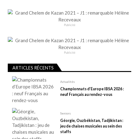
i
o
n
Publicité
d
e
l
’
Publicité
a
r
ARTICLES RÉCENTS
t
Actualités
i
Championnats d’Europe IBSA 2026 :
c
neuf Français au rendez-vous
l
e
Seniors
Géorgie, Ouzbékistan, Tadjikistan :
jeu de chaises musicales au sein des
staffs