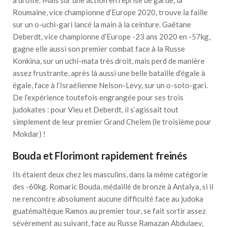
à droite. Mais sur une action en reprise de garde, la
Roumaine, vice championne d’Europe 2020, trouve la faille
sur un o-uchi-gari lancé la main à la ceinture. Gaëtane
Deberdt, vice championne d’Europe -23 ans 2020 en -57kg,
gagne elle aussi son premier combat face à la Russe
Konkina, sur un uchi-mata très droit, mais perd de manière
assez frustrante, après là aussi une belle bataille d’égale à
égale, face à l’Israélienne Nelson-Levy, sur un o-soto-gari.
De l’expérience toutefois engrangée pour ses trois
judokates : pour Vieu et Deberdt, il s’agissait tout
simplement de leur premier Grand Chelem (le troisième pour
Mokdar) !
Bouda et Florimont rapidement freinés
Ils étaient deux chez les masculins, dans la même catégorie
des -60kg. Romaric Bouda, médaillé de bronze à Antalya, si il
ne rencontre absolument aucune difficulté face au judoka
guatémaltèque Ramos au premier tour, se fait sortir assez
sévèrement au suivant, face au Russe Ramazan Abdulaev,