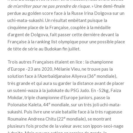
de m’arrêter pour ne pas prendre de risque.
» Une demi-finale
perdue au golden score face à la Russe Irina Dolgova sur un
uchi-mata-sukashi. Un résultat embêtant puisque la
cinquième place de la Française, couplée à la médaille
d’argent de Dolgova, fait passer cette dernière devant la
Française à la ranking list olympique pour une possible place
de tête de série au Budokan fin juillet.
Trois autres Françaises étaient en lice : la championne
d’Europe -23 ans 2020, Mélanie Vieu, ne trouve pas la
e
solution face à l’Azerbaïdjanaise Aliyeva (36
mondiale),
très grande et qui aura su garder la distance avant de placer
un sutemi-waza à la judokate du PSG Judo. En -52kg, Faiza
Mokdar, triple championne d’Europe juniors, passe la
e
Polonaise Kaleta, 44
mondiale, sur un très joli uchi-mata-
sukashi. Puis livre une vraie bataille face à la très rugueuse
e
Roumaine Andreea Chitu (22
mondiale), se montrant
plusieurs fois proche de la valeur avec son ippon-seoi-nage