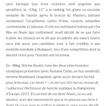
sens tactique (ces trois victoires sont acquises aux
e
pénalités), la -52kg, 11
à la ranking list, glane sa seconde
médaille de l’année après le bronze du Masters, battant
notamment l’Israélienne Gefen Primo, récente médaillée
continentale à Lisbonne. Si elle est nettement battue par Uta
Abe en finale (qui visiblement avait décidé de ne pas faire
traîner les choses) on se dit que la cadette des sœurs Gneto
sera elle aussi une candidate tout à fait crédible à une
médaille mondiale à Budapest, lors d’une compétition dont la
densité reste pour l’instant une inconnue.
En -48kg, Shirine Boukli, l’une des deux sélectionnées
olympiques présentes (avec Romane Dicko, en lice vendredi),
termine finalement cinquième, après avoir déclaré forfait
pour le bronze. La raison ? «
Je me suis fait mal au niveau de
l’adducteur fléchisseur de hanche
, explique la championne
d’Europe 2021.
En sortant de ma demi-finale, j’ai eu une
douleur, avec des mouvements que je ne pouvais pas faire à
froid. Du coup, avec le staff et le médecin, nous avons décidé