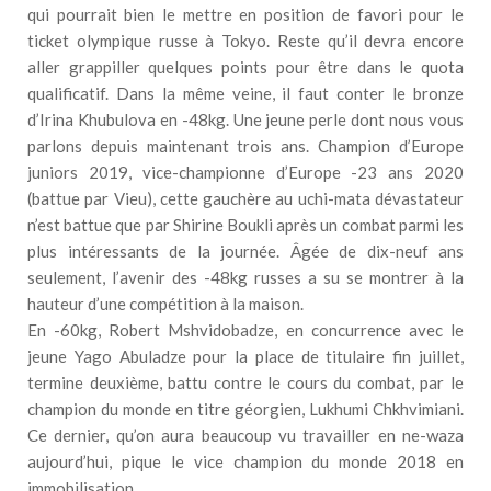
qui pourrait bien le mettre en position de favori pour le
ticket olympique russe à Tokyo. Reste qu’il devra encore
aller grappiller quelques points pour être dans le quota
qualificatif. Dans la même veine, il faut conter le bronze
d’Irina Khubulova en -48kg. Une jeune perle dont nous vous
parlons depuis maintenant trois ans. Champion d’Europe
juniors 2019, vice-championne d’Europe -23 ans 2020
(battue par Vieu), cette gauchère au uchi-mata dévastateur
n’est battue que par Shirine Boukli après un combat parmi les
plus intéressants de la journée. Âgée de dix-neuf ans
seulement, l’avenir des -48kg russes a su se montrer à la
hauteur d’une compétition à la maison.
En -60kg, Robert Mshvidobadze, en concurrence avec le
jeune Yago Abuladze pour la place de titulaire fin juillet,
termine deuxième, battu contre le cours du combat, par le
champion du monde en titre géorgien, Lukhumi Chkhvimiani.
Ce dernier, qu’on aura beaucoup vu travailler en ne-waza
aujourd’hui, pique le vice champion du monde 2018 en
immobilisation.