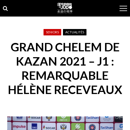
Skip
Skip
to
to
navigation
content
SENIORS
ACTUALITÉS
GRAND CHELEM DE
KAZAN 2021 – J1 :
REMARQUABLE
HÉLÈNE RECEVEAUX