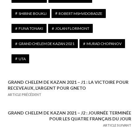
SHIRINE BOUKLI
ROBERT MSHVIDOBADZE
FUNA TONAKI
JOLAN FLORIMONT
GRAND CHELEM DE KAZAN 2021
MURAD CHOPANOV
UTA
GRAND CHELEM DE KAZAN 2021 – J1 : LA VICTOIRE POUR
N
RECEVEAUX, L’ARGENT POUR GNETO
a
ARTICLE PRÉCÉDENT
v
i
GRAND CHELEM DE KAZAN 2021 – J2 : JOURNÉE TERMINÉE
g
POUR LES QUATRE FRANÇAIS DU JOUR
a
ARTICLE SUIVANT
t