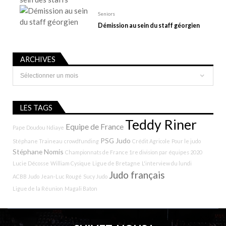
Seniors
Démission au sein du staff géorgien
ARCHIVES
Archives
LES TAGS
Teddy Riner
Equipe de France
Pape Doudou Ndiaye
PSG Judo
Stéphane Traineau
crowdfunding
Crédit Agricole
Pour le judo
Stéphane Nomis
Championnats de France 1re division par équipes 2020
Lucie Décosse
William Cysique
Ligue de Bretagne
L'interview du lundi
Judo français
ACBB Judo
Jean-Luc Rougé
Sucy Judo
Ligue de la Réunion
Magali Baton