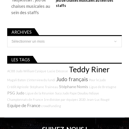
jeu de chaises musicales au sein des
staffs
ARCHIVES
Archives
LES TAGS
Teddy Riner
ACBB Judo
William Cysique
Lucie Décosse
Judo français
Magali Baton
L'interview du lundi
Pour le judo
Stéphane Nomis
Crédit Agricole
Stéphane Traineau
Ligue de Bretagne
PSG Judo
Ligue de la Réunion
Sucy Judo
Pape Doudou Ndiaye
Championnats de France 1re division par équipes 2020
Jean-Luc Rougé
Equipe de France
crowdfunding