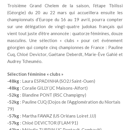
Troisième Grand Chelem de la saison, l’étape Tbilissi
(Géorgie) du 20 au 22 mars qui accueillera ensuite les
championnats d’Europe du 16 au 19 avril, pourra compter
sur une délégation de vingt-quatre judokas français qui
vient tout juste d’être annoncée : quatorze féminines, douze
masculins. Une sélection « clubs » pour cet événement
géorgien qui compte cinq championnes de France : Pauline
Cuq, Chloé Devictor, Gaétane Deberdt, Marie-Ève Gahié et
Audrey Tcheuméo.
Sélection féminine « clubs »
-48kg
: Laura ESPADINHA (SO2J Saint-Ouen)
-48kg
: Coralie GILLY (JC Maisons-Alfort)
-52kg
: Blandine PONT (RSC Champigny)
-52kg
: Pauline CUQ (Dojos de l’Agglomération du Niortais
79)
-57kg
: Martha FAWAZ (US Orléans Loiret JJJ)
-57kg
: Chloé DEVICTOR (FLAM 91)
-63kg
: Mélodie TURPIN (JC Pontault-Combault)