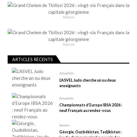
o
n
Publicité
d
e
l
’
Publicité
a
r
ARTICLES RÉCENTS
t
Actualités
i
L’ASVEL Judo cherche un ou deux
c
enseignants
l
Actualités
e
Championnats d’Europe IBSA 2026 :
neuf Français au rendez-vous
Seniors
Géorgie, Ouzbékistan, Tadjikistan :