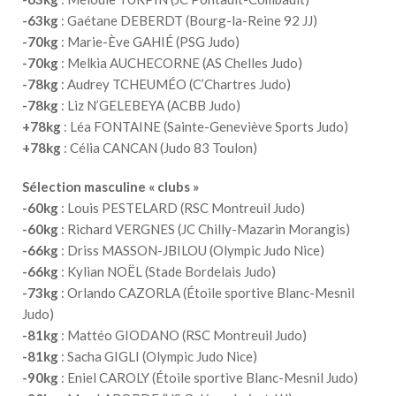
-63kg
: Gaétane DEBERDT (Bourg-la-Reine 92 JJ)
-70kg
: Marie-Ève GAHIÉ (PSG Judo)
-70kg
: Melkia AUCHECORNE (AS Chelles Judo)
-78kg
: Audrey TCHEUMÉO (C’Chartres Judo)
-78kg
: Liz N’GELEBEYA (ACBB Judo)
+78kg
: Léa FONTAINE (Sainte-Geneviève Sports Judo)
+78kg
: Célia CANCAN (Judo 83 Toulon)
Sélection masculine « clubs »
-60kg
: Louis PESTELARD (RSC Montreuil Judo)
-60kg
: Richard VERGNES (JC Chilly-Mazarin Morangis)
-66kg
: Driss MASSON-JBILOU (Olympic Judo Nice)
-66kg
: Kylian NOËL (Stade Bordelais Judo)
-73kg
: Orlando CAZORLA (Étoile sportive Blanc-Mesnil
Judo)
-81kg
: Mattéo GIODANO (RSC Montreuil Judo)
-81kg
: Sacha GIGLI (Olympic Judo Nice)
-90kg
: Eniel CAROLY (Étoile sportive Blanc-Mesnil Judo)