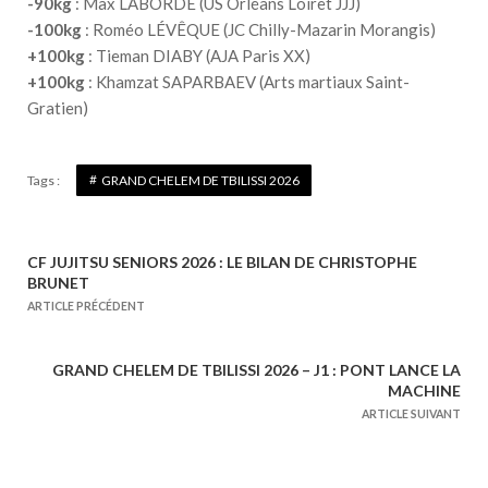
-90kg
: Max LABORDE (US Orléans Loiret JJJ)
-100kg
: Roméo LÉVÊQUE (JC Chilly-Mazarin Morangis)
+100kg
: Tieman DIABY (AJA Paris XX)
+100kg
: Khamzat SAPARBAEV (Arts martiaux Saint-
Gratien)
Tags :
GRAND CHELEM DE TBILISSI 2026
CF JUJITSU SENIORS 2026 : LE BILAN DE CHRISTOPHE
N
BRUNET
a
ARTICLE PRÉCÉDENT
v
i
GRAND CHELEM DE TBILISSI 2026 – J1 : PONT LANCE LA
g
MACHINE
a
ARTICLE SUIVANT
t
i