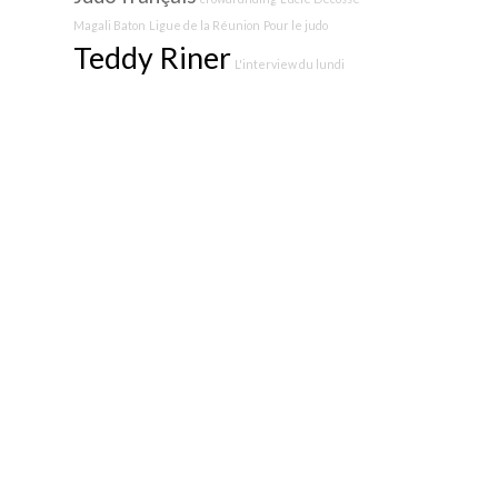
Magali Baton
Ligue de la Réunion
Pour le judo
Teddy Riner
L'interview du lundi