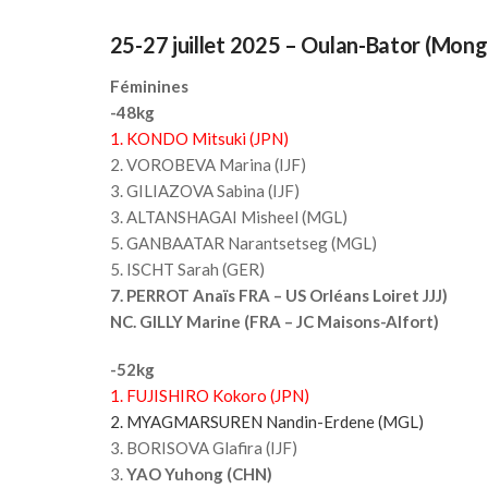
25-27 juillet 2025 – Oulan-Bator (Mong
Féminines
-48kg
1. KONDO Mitsuki (JPN)
2. VOROBEVA Marina (IJF)
3. GILIAZOVA Sabina (IJF)
3. ALTANSHAGAI Misheel (MGL)
5. GANBAATAR Narantsetseg (MGL)
5. ISCHT Sarah (GER)
7. PERROT Anaïs FRA – US Orléans Loiret JJJ)
NC. GILLY Marine (FRA – JC Maisons-Alfort)
-52kg
1. FUJISHIRO Kokoro (JPN)
2. MYAGMARSUREN Nandin-Erdene (MGL)
3. BORISOVA Glafira (IJF)
3.
YAO Yuhong (CHN)