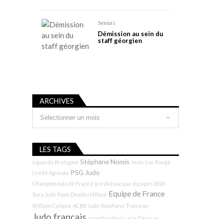
Seniors
Démission au sein du
staff géorgien
ARCHIVES
Archives
LES TAGS
Stéphane Nomis
Ligue de Bretagne
Jean-Luc Rougé
PSG Judo
Crédit Agricole
Championnats de France 1re division par équipes 2020
Equipe de France
Sucy Judo
Pape Doudou Ndiaye
William Cysique
ACBB Judo
Stéphane Traineau
Judo français
crowdfunding
Lucie Décosse