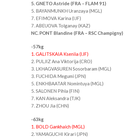
5. GNETO Astride (FRA – FLAM 91)
5. BAYANMUNKH Uranzaya (MGL)
7. EFIMOVA Karina (IJF)
7. ABEUOVA Tolganay (KAZ)
NC. PONT Blandine (FRA – RSC Champigny)
-57kg
1. GALITSKAIA Kseniia (IJF)
2. PULJIZ Ana Viktorija (CRO)
3. LKHAGVASUREN Sosorbaram (MGL)
3. FUCHIDA Megumi (JPN)
5. ENKHBAATAR Nomintuya (MGL)
5. SALONEN Pihla (FIN)
7. KAN Aleksandra (TJK)
7. ZHOU Jia (CHN)
-63kg
1. BOLD Gankhaich (MGL)
2. YAMAGUCHI Kirari (JPN)