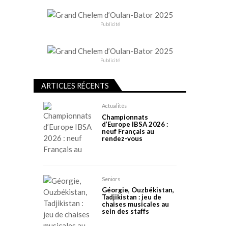
Publicité
Publicité
ARTICLES RÉCENTS
Actualités
Championnats
d’Europe IBSA 2026 :
neuf Français au
rendez-vous
Seniors
Géorgie, Ouzbékistan,
Tadjikistan : jeu de
chaises musicales au
sein des staffs