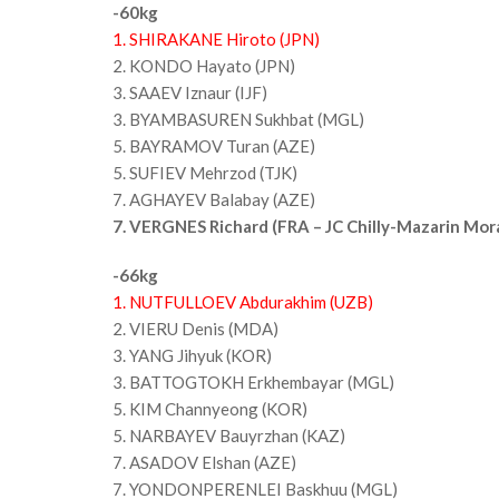
-60kg
1. SHIRAKANE Hiroto (JPN)
2. KONDO Hayato (JPN)
3. SAAEV Iznaur (IJF)
3. BYAMBASUREN Sukhbat (MGL)
5. BAYRAMOV Turan (AZE)
5. SUFIEV Mehrzod (TJK)
7. AGHAYEV Balabay (AZE)
7. VERGNES Richard (FRA – JC Chilly-Mazarin Mor
-66kg
1. NUTFULLOEV Abdurakhim (UZB)
2. VIERU Denis (MDA)
3. YANG Jihyuk (KOR)
3. BATTOGTOKH Erkhembayar (MGL)
5. KIM Channyeong (KOR)
5. NARBAYEV Bauyrzhan (KAZ)
7. ASADOV Elshan (AZE)
7. YONDONPERENLEI Baskhuu (MGL)