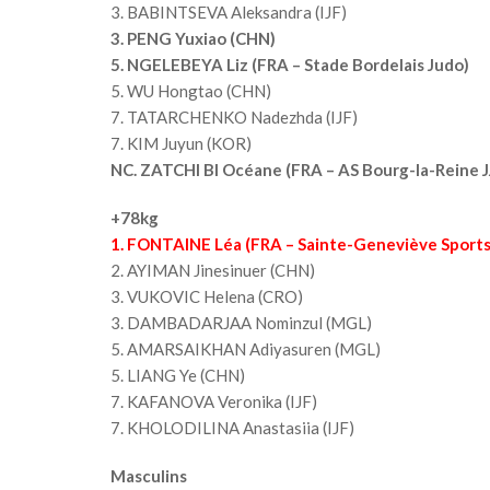
3. BABINTSEVA Aleksandra (IJF)
3. PENG Yuxiao (CHN)
5. NGELEBEYA Liz (FRA – Stade Bordelais Judo)
5. WU Hongtao (CHN)
7. TATARCHENKO Nadezhda (IJF)
7. KIM Juyun (KOR)
NC. ZATCHI BI Océane (FRA – AS Bourg-la-Reine J
+78kg
1. FONTAINE Léa (FRA – Sainte-Geneviève Sports
2. AYIMAN Jinesinuer (CHN)
3. VUKOVIC Helena (CRO)
3. DAMBADARJAA Nominzul (MGL)
5. AMARSAIKHAN Adiyasuren (MGL)
5. LIANG Ye (CHN)
7. KAFANOVA Veronika (IJF)
7. KHOLODILINA Anastasiia (IJF)
Masculins