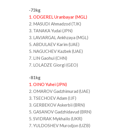
-73kg
1. ODGEREL Uranbayar (MGL)
2. MASUDI Ahmadzod (TJK)
3. TANAKA Yudai (JPN)
3. LAVJARGAL Ankhzaya (MGL)
5. ABDULAEV Karim (UAE)
5. NAGUCHEV Kazbek (UAE)
7. LIN Gaohui (CHN)
7. LOLADZE Giorgi (GEO)
-81kg
1. OINO Yuhei (JPN)
2. OMAROV Gadzhimurad (UAE)
3. TSECHOEV Adam (IJF)
3. GERBEKOV Askerbii (BRN)
5. GASANOV Gadzhidavud (BRN)
5. SVIDRAK Mykhailo (UKR)
7. YULDOSHEV Murodjon (UZB)