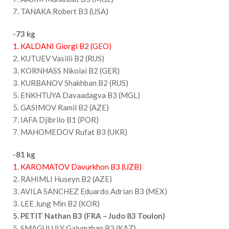
7. TANAKA Robert B3 (USA)
-73 kg
1. KALDANI Giorgi B2 (GEO)
2. KUTUEV Vasilii B2 (RUS)
3. KORNHASS Nikolai B2 (GER)
3. KURBANOV Shakhban B2 (RUS)
5. ENKHTUYA Davaadagva B3 (MGL)
5. GASIMOV Ramil B2 (AZE)
7. IAFA Djibrilo B1 (POR)
7. MAHOMEDOV Rufat B3 (UKR)
-81 kg
1. KAROMATOV Davurkhon B3 (UZB)
2. RAHIMLI Huseyn B2 (AZE)
3. AVILA SANCHEZ Eduardo Adrian B3 (MEX)
3. LEE Jung Min B2 (KOR)
5. PETIT Nathan B3 (FRA – Judo 83 Toulon)
5. SMAGULULY Galymzhan B2 (KAZ)