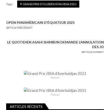
Tags :
GRAND PRIX D'OUZBÉKISTAN IBSA 2021
OPEN PANAMÉRICAIN D’ÉQUATEUR 2021
N
ARTICLE PRÉCÉDENT
a
v
LE QUOTIDIEN ASAHI SHIMBUN DEMANDE L’ANNULATION
i
DES JO
g
ARTICLE SUIVANT
a
t
i
o
Publicité
n
d
e
Publicité
l
ARTICLES RÉCENTS
’