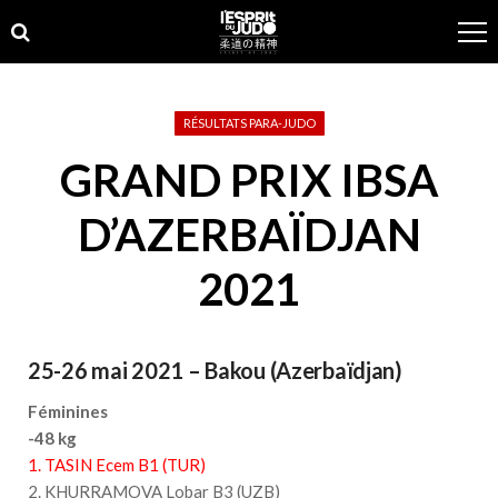
Skip
Skip
to
to
navigation
content
RÉSULTATS PARA-JUDO
GRAND PRIX IBSA
D’AZERBAÏDJAN
2021
25-26 mai 2021 – Bakou (Azerbaïdjan)
Féminines
-48 kg
1. TASIN Ecem B1 (TUR)
2. KHURRAMOVA Lobar B3 (UZB)