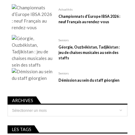
a
Actualités
r
Championnats d’Europe IBSA 2026 :
t
neuf Français au rendez-vous
i
c
Seniors
l
Géorgie, Ouzbékistan, Tadjikistan :
e
jeu de chaises musicales au sein des
staffs
Seniors
Démission au sein du staff géorgien
ARCHIVES
Archives
LES TAGS