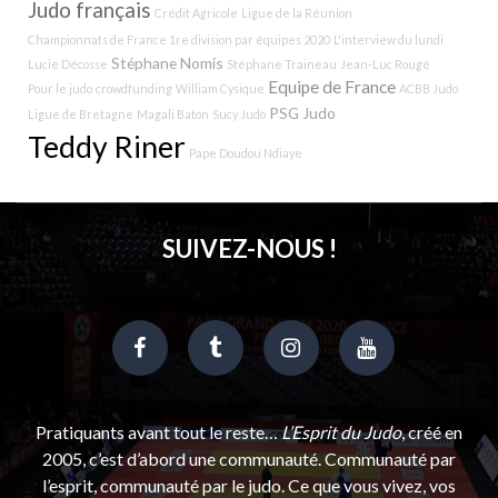
Judo français
Crédit Agricole
Ligue de la Réunion
Championnats de France 1re division par équipes 2020
L'interview du lundi
Stéphane Nomis
Lucie Décosse
Stéphane Traineau
Jean-Luc Rougé
Equipe de France
Pour le judo
crowdfunding
William Cysique
ACBB Judo
PSG Judo
Ligue de Bretagne
Magali Baton
Sucy Judo
Teddy Riner
Pape Doudou Ndiaye
SUIVEZ-NOUS !
Pratiquants avant tout le reste…
L’Esprit du Judo
, créé en
2005, c’est d’abord une communauté. Communauté par
l’esprit, communauté par le judo. Ce que vous vivez, vos