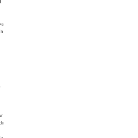
t
va
la
n
e
or
 du
de