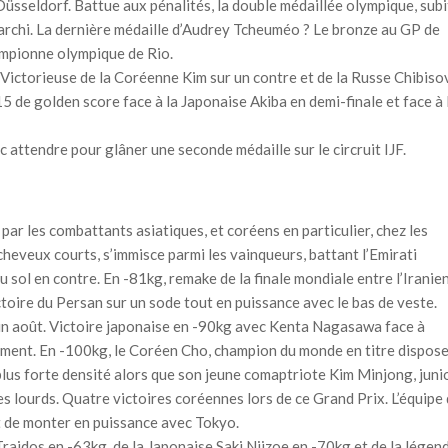
Düsseldorf. Battue aux pénalités, la double médaillée olympique, subi
archi. La dernière médaille d’Audrey Tcheuméo ? Le bronze au GP de
ampionne olympique de Rio.
. Victorieuse de la Coréenne Kim sur un contre et de la Russe Chibiso
15 de golden score face à la Japonaise Akiba en demi-finale et face à 
attendre pour glâner une seconde médaille sur le circruit IJF.
r les combattants asiatiques, et coréens en particulier, chez les
cheveux courts, s’immisce parmi les vainqueurs, battant l’Emirati
 sol en contre. En -81kg, remake de la finale mondiale entre l’Iranie
toire du Persan sur un sode tout en puissance avec le bas de veste.
in août. Victoire japonaise en -90kg avec Kenta Nagasawa face à
ment. En -100kg, le Coréen Cho, champion du monde en titre dispos
a plus forte densité alors que son jeune comaptriote Kim Minjong, juni
s lourds. Quatre victoires coréennes lors de ce Grand Prix. L’équipe
t de monter en puissance avec Tokyo.
rajdos en -63kg, de la Japonaise Saki Niizoe en -70kg et de la légen