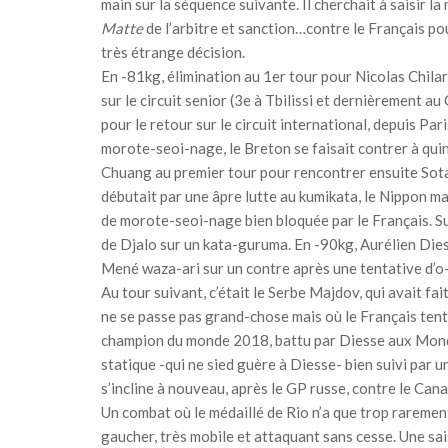
main sur la séquence suivante. Il cherchait à saisir l
Matte
de l’arbitre et sanction…contre le Français pour
très étrange décision.
En -81kg, élimination au 1er tour pour Nicolas Chila
sur le circuit senior (3e à Tbilissi et dernièrement a
pour le retour sur le circuit international, depuis Par
morote-seoi-nage, le Breton se faisait contrer à quin
Chuang au premier tour pour rencontrer ensuite Sota
débutait par une âpre lutte au kumikata, le Nippon ma
de morote-seoi-nage bien bloquée par le Français. Su
de Djalo sur un kata-guruma. En -90kg, Aurélien Diess
Mené waza-ari sur un contre après une tentative d’o-s
Au tour suivant, c’était le Serbe Majdov, qui avait fa
ne se passe pas grand-chose mais où le Français tenta
champion du monde 2018, battu par Diesse aux Monde
statique -qui ne sied guère à Diesse- bien suivi par u
s’incline à nouveau, après le GP russe, contre le Can
Un combat où le médaillé de Rio n’a que trop rarement
gaucher, très mobile et attaquant sans cesse. Une s