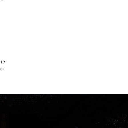
019
ANT