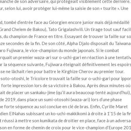
a manche de son adversaire, qui protégeait visiblement cette dernière.
, selon lui, avoir protéger lui-même la saisie de son « tsurite ». Une
rd, tombé d’entrée face au Géorgien encore junior mais déjà médaillé
u Grand Chelem de Bakou), Tato Grigalashvili. Un tirage tout sauf faci
is, du champion de France en titre. Essayant de trouver la faille sur s
ze secondes de la fin. De son côté, Alpha Djalo disposait du Taiwana
ro Fujiwara, le vice-champion du monde japonais. Si le combat
rquait un premier waza-ari sur o-uchi-gari en réaction à une tentati
r la séquence suivante, Fujiwara éteignait définitivement les espoir
e ne lâchait rien pour battre le Kirghize Cherov au premier tour.
oto-otoshi, le Tricolore trouvait la faille sur o-uchi-gari pour ippon
it forte impression lors de sa victoire à Bakou. Après deux minutes où 
it de placer un sankaku-jime (qu’il aura beaucoup tenté aujourd’hui),
 2019, dans place un sumi-otosohi (waza-ari) lors d’une phase
ne forte séquence au sol conclue en clé de bras. Enfin, Cyrille Maret
adien ElNahas subissant un ko-uchi-makkikomi à droite à 1’15 de la fin
 réussi à mettre son kumikata de droitier en place, face à un adversa
aison en forme de chemin de croix pour le vice-champion d’Europe 20