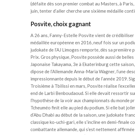
(défaite dès son premier combat au Masters, à Paris, 
juin, tenter d’aller cherche une sixième médaille cont
Posvite, choix gagnant
A 26 ans, Fanny-Estelle Posvite vient de crédibilise
médaillée européenne en 2016, neuf fois sur un podium
judokate de l’AJ Limoges remporte, dès sa première p
Prix. Gros physique, Posvite possède aussi de belles
Japonaise Takayama, 3e à Ekaterinburg cette saison, qu
dipose de l’Allemande Anna-Maria Wagner, l’une desd
impressionnante depuis le début de l’année 2019. Sign
Troisième à Tbilissi en mars, Posvite réalise l’exce
end de Larbi Benboudaoud. Si elle devait ressortir sur
l’hypothèse de la voir aux championnats du monde pr
Tcheuméo finit elle au pied du podium. Si elle bat j
d’Abu Dhabi au début de la saison, une judokate fran
classique ko-uchi-gari, elle s’incline en demi-finale
combattante allemande, qui s’est nettement affirmée