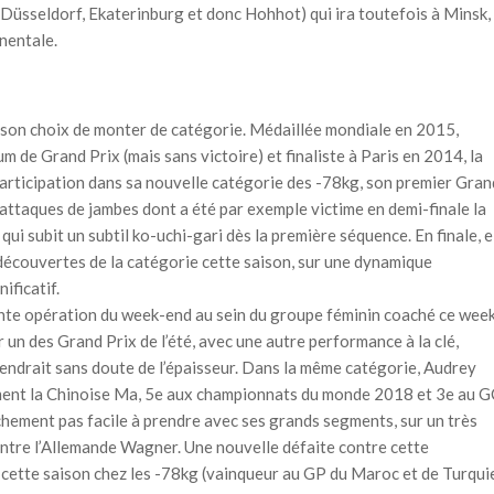
Düsseldorf, Ekaterinburg et donc Hohhot) qui ira toutefois à Minsk, 
inentale.
r son choix de monter de catégorie. Médaillée mondiale en 2015,
 de Grand Prix (mais sans victoire) et finaliste à Paris en 2014, la
articipation dans sa nouvelle catégorie des -78kg, son premier Gran
 attaques de jambes dont a été par exemple victime en demi-finale la
i subit un subtil ko-uchi-gari dès la première séquence. En finale, e
écouvertes de la catégorie cette saison, sur une dynamique
ificatif.
llente opération du week-end au sein du groupe féminin coaché ce wee
 un des Grand Prix de l’été, avec une autre performance à la clé,
endrait sans doute de l’épaisseur. Dans la même catégorie, Audrey
oliment la Chinoise Ma, 5e aux championnats du monde 2018 et 3e au 
chement pas facile à prendre avec ses grands segments, sur un très
 contre l’Allemande Wagner. Une nouvelle défaite contre cette
 cette saison chez les -78kg (vainqueur au GP du Maroc et de Turqui