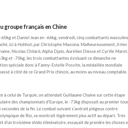
du groupe français en Chine
 -60kg et Daniel Jean en -66kg, vendredi, cinq combattants masculin
aché, ici à Hohhot, par Christophe Massina. Malheureusement, il n’en
haine, Nicolas Chilard, Alpha Djalo, Aurélien Diesse et Cyrille Maret.
 -63kg et -70kg, les trois combattantes évoluant ce dimanche ne
tion spéciale donc à Fanny-Estelle Posvite, la médaillée mondiale
passé à côté de ce Grand Prix chinois, au moins au niveau comptable.
 à celui de Turquie, on attendait Guillaume Chaine sur cette étape
itulaire des championnats d’Europe, le -73kg disposait au premier tou
 secondes de la fin. Le combat suivant s’avérait piégeux contre
 olympique de Rio, se montrait légèrement plus actif au départ. Très
et d’un troisième shido éliminatoire, essayait de prendre les choses 