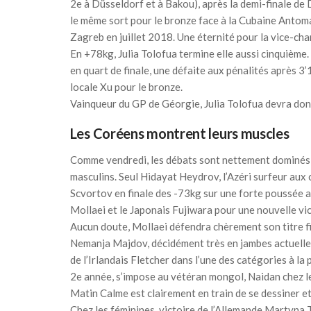
2e à Düsseldorf et à Bakou), après la demi-finale de 
le même sort pour le bronze face à la Cubaine Antom
Zagreb en juillet 2018. Une éternité pour la vice-ch
En +78kg, Julia Tolofua termine elle aussi cinquième
en quart de finale, une défaite aux pénalités après 3’
locale Xu pour le bronze.
Vainqueur du GP de Géorgie, Julia Tolofua devra donc 
Les Coréens montrent leurs muscles
Comme vendredi, les débats sont nettement dominés pa
masculins. Seul Hidayat Heydrov, l’Azéri surfeur aux 
Scvortov en finale des -73kg sur une forte poussée au
Mollaei et le Japonais Fujiwara pour une nouvelle vic
Aucun doute, Mollaei défendra chèrement son titre f
Nemanja Majdov, décidément très en jambes actuelle
de l’Irlandais Fletcher dans l’une des catégories à l
2e année, s’impose au vétéran mongol, Naidan chez le
Matin Calme est clairement en train de se dessiner e
Chez les féminines, victoire de l’Allemande Martyna T