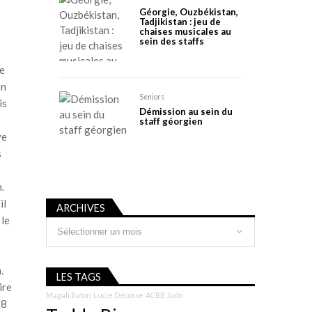
Géorgie, Ouzbékistan,
Tadjikistan : jeu de
chaises musicales au
sein des staffs
le
on
Seniors
is
Démission au sein du
staff géorgien
ve
s
.
il
ARCHIVES
 le
Archives
.
LES TAGS
ire
Magali Baton
Lucie Décosse
ACBB Judo
18