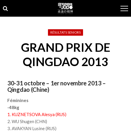
Skip
Skip
to
to
navigation
content
RÉSULTATS SENIORS
GRAND PRIX DE
QINGDAO 2013
30-31 octobre – 1er novembre 2013 –
Qingdao (Chine)
Féminines
-48kg
1. KUZNETSOVA Alesya (RUS)
2. WU Shugen (CHN)
3. AVAKYAN Lusine (RUS)