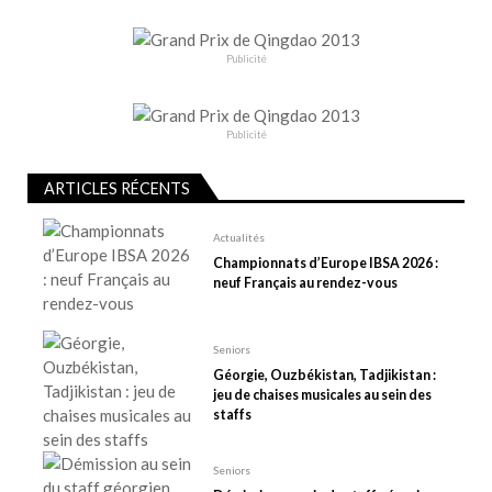
t
i
o
Publicité
n
d
e
Publicité
l
ARTICLES RÉCENTS
’
a
Actualités
r
Championnats d’Europe IBSA 2026 :
t
neuf Français au rendez-vous
i
c
Seniors
l
Géorgie, Ouzbékistan, Tadjikistan :
e
jeu de chaises musicales au sein des
staffs
Seniors