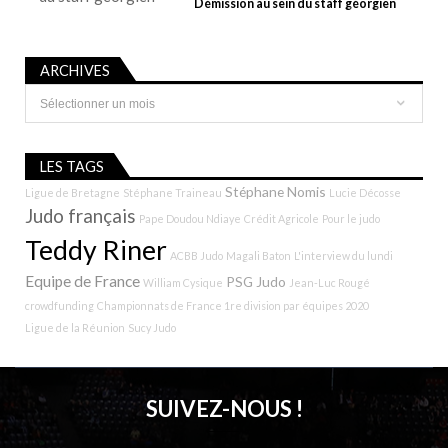
Démission au sein du staff géorgien
ARCHIVES
Archives
LES TAGS
Stéphane Nomis
Ligue de Bretagne
Stéphane Traineau
Lucie Décosse
Judo français
Pape Doudou Ndiaye
Crédit Agricole
Pour le judo
Teddy Riner
ACBB Judo
Magali Baton
L'interview du lundi
Equipe de France
PSG Judo
William Cysique
Jean-Luc Rougé
crowdfunding
Championnats de France 1re division par équipes 2020
Ligue de la Réunion
Sucy Judo
SUIVEZ-NOUS !