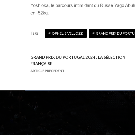
Yoshioka, le parcours intimidant du Russe Yago Abul
en -52kg.
Tags :
OPHÉLIE VELLOZZI
GRAND PRIX DU PORTU
GRAND PRIX DU PORTUGAL 2024 : LA SÉLECTION
N
FRANÇAISE
a
ARTICLE PRÉCÉDENT
v
i
g
a
t
i
o