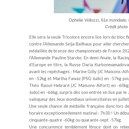
Ophélie Vellozzi, 61e mondiale, i
Crédit photo
Elle sera la seule Tricolore encore lice lors du bloc
contre l’Allemande Seija Ballhaus pour aller cherche
médaillée de bronze des championnats de France 2023 
l’Allemande Pauline Starcke. En demi-finale, la Raci
d’Europe en titre, la Russe Daria Kurbonmamadova, 
avant les repêchages : Marine Gilly (JC Maisons-Al
en -52kg et Martha Fawaz (PSG Judo) en -57kg pour 
Théo Raoul-Hebrard (JC Maisons-Alfort) en -60kg 
Judo) en -66kg, surpris dès son entrée en lice par l
vainqueur des Jeux mondiaux universitaires en juillet
Une seule chance de médaille française donc lors d
horaire exceptionnellement matinal : 7h30 ! Un déb
cinquante-quatre -60kg ou quarante-sept -57kg.
Une concurrence terriblement féroce dont on retie