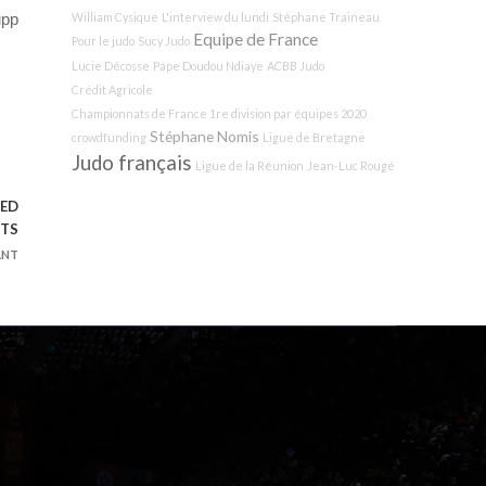
upp
William Cysique
L'interview du lundi
Stéphane Traineau
Equipe de France
Pour le judo
Sucy Judo
Lucie Décosse
Pape Doudou Ndiaye
ACBB Judo
Crédit Agricole
Championnats de France 1re division par équipes 2020
Stéphane Nomis
crowdfunding
Ligue de Bretagne
Judo français
Ligue de la Réunion
Jean-Luc Rougé
IED
NTS
ANT