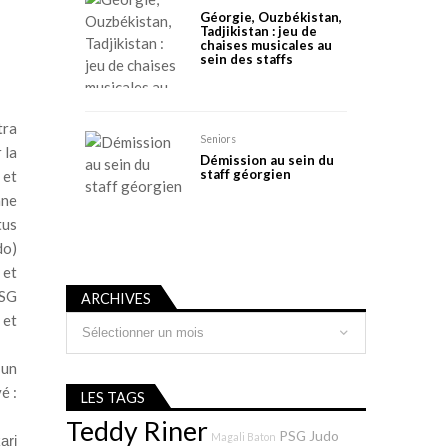
Géorgie, Ouzbékistan,
Tadjikistan : jeu de
chaises musicales au
sein des staffs
tra
Seniors
 la
Démission au sein du
staff géorgien
 et
nne
tus
do)
 et
PSG
ARCHIVES
 et
Archives
 un
é :
LES TAGS
Teddy Riner
PSG Judo
Magali Baton
ari