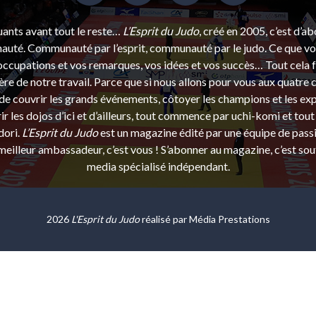
uants avant tout le reste…
L’Esprit du Judo
, créé en 2005, c’est d’a
uté. Communauté par l’esprit, communauté par le judo. Ce que vou
ccupations et vos remarques, vos idées et vos succès… Tout cela f
ère de notre travail. Parce que si nous allons pour vous aux quatre 
e couvrir les grands événements, côtoyer les champions et les exp
r les dojos d’ici et d’ailleurs, tout commence par uchi-komi et tout 
dori.
L’Esprit du Judo
est un magazine édité par une équipe de pass
eilleur ambassadeur, c’est vous ! S’abonner au magazine, c’est sou
media spécialisé indépendant.
2026
L'Esprit du Judo
réalisé par
Média Prestations