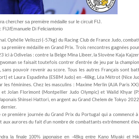
ra chercher sa première médaille sur le circuit FIJ.
 : FIJ/Emanuele Di Feliciantonio
 final. Ophélie Vellozzi (-57kg) du Racing Club de France Judo, combat
r sa première médaille en Grand Prix. Trois rencontres gagnées pour
ici à Odivelas : contre la Belge Mina Libeer, la Slovène Kaja Kajzer
ngwoman se faisait toutefois contrer d’entrée de jeu par la champio
sans pouvoir revenir au score. Tous les autres Français sont bat
fort) et Laura Espadinha (ESBM Judo) en -48kg, Léa Métrot (Nice Ju
les féminines. Chez les masculins : Maxime Merlin (AJA Paris XX)
et Jolan Florimont (Montpellier Judo Olympic) et Walid Khyar (
e Japonais Shinsei Hattori, en argent au Grand Chelem de Tokyo 2022
 dernier.
e ce première journée du Grand Prix du Portugal qui a commencé à
ut aux aurores du fait d’un nombre de combattants extrêmement élev
ndra la finale 100% japonaise en -48kg entre Kano Miyaki et Hik