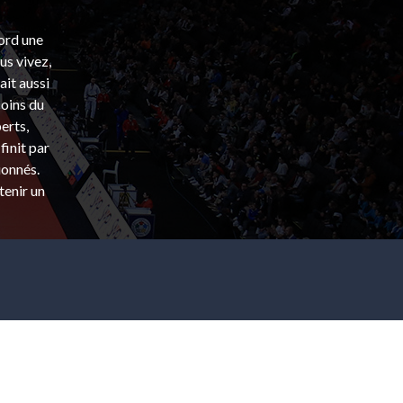
bord une
s vivez,
ait aussi
coins du
erts,
finit par
ionnés.
tenir un