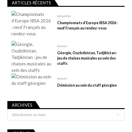
ARTICLES RÉCENTS
’
a
Actualités
r
Championnats d’Europe IBSA 2026 :
t
neuf Français au rendez-vous
i
c
Seniors
l
Géorgie, Ouzbékistan, Tadjikistan :
e
jeu de chaises musicales au sein des
staffs
Seniors
Démission au sein du staff géorgien
ARCHIVES
Archives