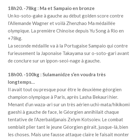
18h20. -78kg : Ma et Sampaio en bronze
Un ko-soto-gake à gauche au début golden score contre
l’Allemande Wagner et voilà Zhenzhao Ma médaillée
olympique. La première Chinoise depuis Yu Song à Rio en
+78kg.
La seconde médaille va à la Portugaise Sampaio qui contre
furieusement la Japonaise Takayama sur o-soto-gari avant
de conclure sur un ippon-seoi-nage à gauche.
18h00. -100kg : Sulamanidze s’en voudra très
longtemps…
Il avait tout ou presque pour être le deuxième géorgien
champion olympique à Paris, après Lasha Bekauri hier.
Menant d’un waza-ari sur un très aérien uchi-mata/hikikomi
gaeshi à gauche de face, le Géorgien annihilait chaque
tentative de l’Azerbaidjanais Zelym Kotsoiev. Le combat
semblait plier tant le jeune Géorgien gérait, jusque-là, bien
les choses. Mais une fausse attaque claire le faisait monter