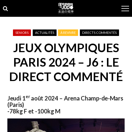
Skip
Skip
to
to
navigation
content
SENIORS
ACTUALITÉS
À REVIVRE
DIRECTS COMMENTÉS
JEUX OLYMPIQUES
PARIS 2024 – J6 : LE
DIRECT COMMENTÉ
er
Jeudi 1
août 2024 – Arena Champ-de-Mars
(Paris)
-78kg F et -100kg M