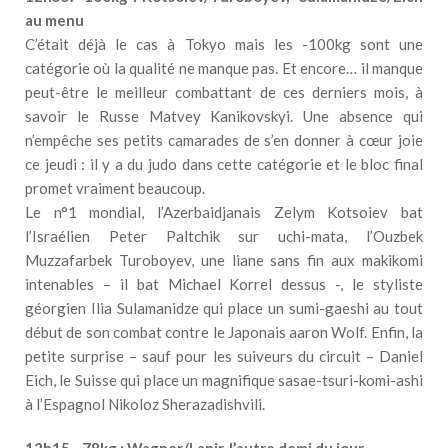
au menu
C’était déjà le cas à Tokyo mais les -100kg sont une
catégorie où la qualité ne manque pas. Et encore… il manque
peut-être le meilleur combattant de ces derniers mois, à
savoir le Russe Matvey Kanikovskyi. Une absence qui
n’empêche ses petits camarades de s’en donner à cœur joie
ce jeudi : il y a du judo dans cette catégorie et le bloc final
promet vraiment beaucoup.
Le n°1 mondial, l’Azerbaidjanais Zelym Kotsoiev bat
l’Israélien Peter Paltchik sur uchi-mata, l’Ouzbek
Muzzafarbek Turoboyev, une liane sans fin aux makikomi
intenables – il bat Michael Korrel dessus -, le styliste
géorgien Ilia Sulamanidze qui place un sumi-gaeshi au tout
début de son combat contre le Japonais aaron Wolf. Enfin, la
petite surprise – sauf pour les suiveurs du circuit – Daniel
Eich, le Suisse qui place un magnifique sasae-tsuri-komi-ashi
à l’Espagnol Nikoloz Sherazadishvili.