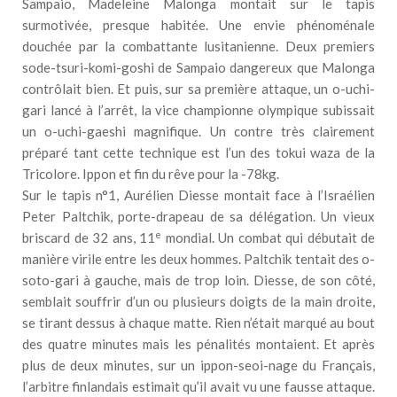
Sampaio, Madeleine Malonga montait sur le tapis
surmotivée, presque habitée. Une envie phénoménale
douchée par la combattante lusitanienne. Deux premiers
sode-tsuri-komi-goshi de Sampaio dangereux que Malonga
contrôlait bien. Et puis, sur sa première attaque, un o-uchi-
gari lancé à l’arrêt, la vice championne olympique subissait
un o-uchi-gaeshi magnifique. Un contre très clairement
préparé tant cette technique est l’un des tokui waza de la
Tricolore. Ippon et fin du rêve pour la -78kg.
Sur le tapis n°1, Aurélien Diesse montait face à l’Israélien
Peter Paltchik, porte-drapeau de sa délégation. Un vieux
e
briscard de 32 ans, 11
mondial. Un combat qui débutait de
manière virile entre les deux hommes. Paltchik tentait des o-
soto-gari à gauche, mais de trop loin. Diesse, de son côté,
semblait souffrir d’un ou plusieurs doigts de la main droite,
se tirant dessus à chaque matte. Rien n’était marqué au bout
des quatre minutes mais les pénalités montaient. Et après
plus de deux minutes, sur un ippon-seoi-nage du Français,
l’arbitre finlandais estimait qu’il avait vu une fausse attaque.