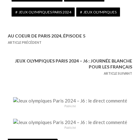
JEUX OLYMPIQUES PARIS 2024
JEUX OLYMPIQUES
AU COEUR DE PARIS 2024, ÉPISODE 5
N
ARTICLE PRÉCÉDENT
a
v
JEUX OLYMPIQUES PARIS 2024 – J6 : JOURNÉE BLANCHE
i
POUR LES FRANÇAIS
g
ARTICLE SUIVANT
a
t
i
o
Publicité
n
d
e
Publicité
l