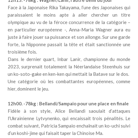
12h15. -78kg : Wagner/Lanir, l’autre demi du jour
Face à la Japonaise Rika Takayama, l’une des Japonaises qui
paraissaient le moins apte à aller chercher un titre
olympique au vu de la féroce concurrence de la catégorie –
en particulier européenne -, Anna-Maria Wagner aura eu
juste à faire jouer sa puissance et son allonge. Sur une garde
forte, la Nipponne passait la tête et était sanctionnée une
troisième fois.
Dans le dernier quart, Inbar Lanir, championne du monde
2023, surprenait totalement la Néerlandaise Steenhuis sur
un ko-soto-gake en ken-ken qui mettait la Batave sur le dos.
Une catégorie où les combattantes européennes, comme
hier, dominent le jeu.
12h00. -78kg : Bellandi/Sampaio pour une place en finale
Fidèle à son style, Alice Bellandi saoulait d’attaques
l’Ukrainienne Lytvynenko, qui encaissait trois pénalités. Le
combat suivant, Patricia Sampaio enchaînait un ko-uchi suivi
d’un koshi-jime qui faisait taper la Chinoise Ma.