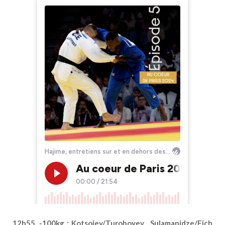
12h55. -100kg : Kotsoiev/Turoboyev, Sulamanidze/Eich