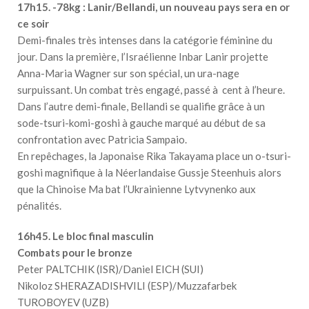
17h15. -78kg : Lanir/Bellandi, un nouveau pays sera en or
ce soir
Demi-finales très intenses dans la catégorie féminine du
jour. Dans la première, l’Israélienne Inbar Lanir projette
Anna-Maria Wagner sur son spécial, un ura-nage
surpuissant. Un combat très engagé, passé à cent à l’heure.
Dans l’autre demi-finale, Bellandi se qualifie grâce à un
sode-tsuri-komi-goshi à gauche marqué au début de sa
confrontation avec Patricia Sampaio.
En repêchages, la Japonaise Rika Takayama place un o-tsuri-
goshi magnifique à la Néerlandaise Gussje Steenhuis alors
que la Chinoise Ma bat l’Ukrainienne Lytvynenko aux
pénalités.
16h45. Le bloc final masculin
Combats pour le bronze
Peter PALTCHIK (ISR)/Daniel EICH (SUI)
Nikoloz SHERAZADISHVILI (ESP)/Muzzafarbek
TUROBOYEV (UZB)