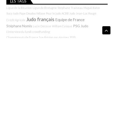
LES TAGS
Ligue de la Réunion
Ligue de Bretagne
Stéphane Traineau
Magali Baton
Sucy Judo
Pape Doudou Ndiaye
Pour le judo
ACBB Judo
Jean-Luc Rougé
Judo français
Equipe de France
Crédit Agricole
Stéphane Nomis
PSG Judo
Lucie Décosse
William Cysique
L'interview du lundi
crowdfunding
Championnats de France 1re division par équipes 2020
Teddy Riner
SUIVEZ-NOUS !
Pratiquants avant tout le reste…
L’Esprit du Judo
, créé en