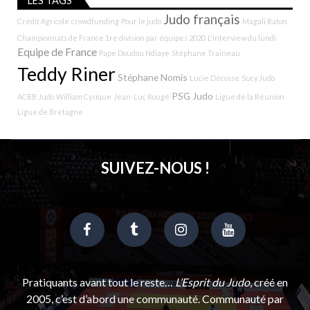
LES TAGS
Judo français
Crédit Agricole
crowdfunding
Pour le judo
Magali Baton
Championnats de France 1re division par équipes 2020
L'interview du lundi
Equipe de France
Pape Doudou Ndiaye
Stéphane Traineau
Teddy Riner
Stéphane Nomis
Lucie Décosse
Sucy Judo
PSG Judo
ACBB Judo
William Cysique
Jean-Luc Rougé
Ligue de la Réunion
Ligue de Bretagne
SUIVEZ-NOUS !
Pratiquants avant tout le reste…
L’Esprit du Judo
, créé en
2005, c’est d’abord une communauté. Communauté par