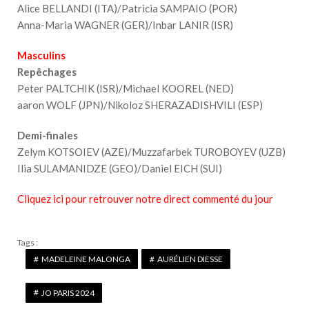
Alice BELLANDI (ITA)/Patricia SAMPAIO (POR)
Anna-Maria WAGNER (GER)/Inbar LANIR (ISR)
Masculins
Repêchages
Peter PALTCHIK (ISR)/Michael KOOREL (NED)
aaron WOLF (JPN)/Nikoloz SHERAZADISHVILI (ESP)
Demi-finales
Zelym KOTSOIEV (AZE)/Muzzafarbek TUROBOYEV (UZB)
Ilia SULAMANIDZE (GEO)/Daniel EICH (SUI)
Cliquez ici pour retrouver notre direct commenté du jour
Tags :
MADELEINE MALONGA
AURÉLIEN DIESSE
JO PARIS 2024