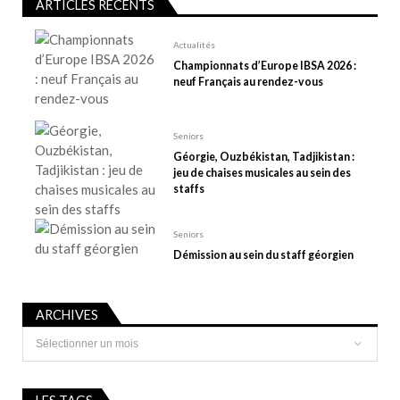
r
ARTICLES RÉCENTS
t
Actualités
i
Championnats d’Europe IBSA 2026 :
c
neuf Français au rendez-vous
l
e
Seniors
Géorgie, Ouzbékistan, Tadjikistan :
jeu de chaises musicales au sein des
staffs
Seniors
Démission au sein du staff géorgien
ARCHIVES
Archives