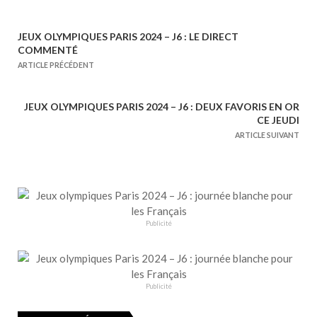
JEUX OLYMPIQUES PARIS 2024 – J6 : LE DIRECT
N
COMMENTÉ
a
ARTICLE PRÉCÉDENT
v
i
JEUX OLYMPIQUES PARIS 2024 – J6 : DEUX FAVORIS EN OR
g
CE JEUDI
a
ARTICLE SUIVANT
t
i
o
n
Publicité
d
e
l
’
Publicité
a