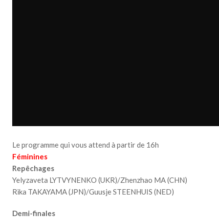
Le programme qui vous attend à partir de 16h
Féminines
Repêchages
Yelyzaveta LYTVYNENKO (UKR)/Zhenzhao MA (CHN)
Rika TAKAYAMA (JPN)/Guusje STEENHUIS (NED)
Demi-finales