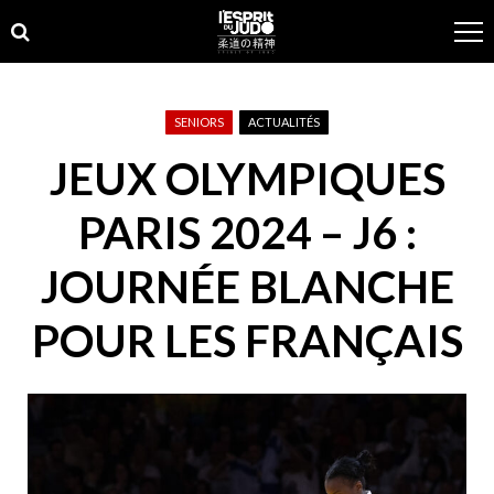
Skip
Skip
to
to
navigation
content
SENIORS
ACTUALITÉS
JEUX OLYMPIQUES
PARIS 2024 – J6 :
JOURNÉE BLANCHE
POUR LES FRANÇAIS