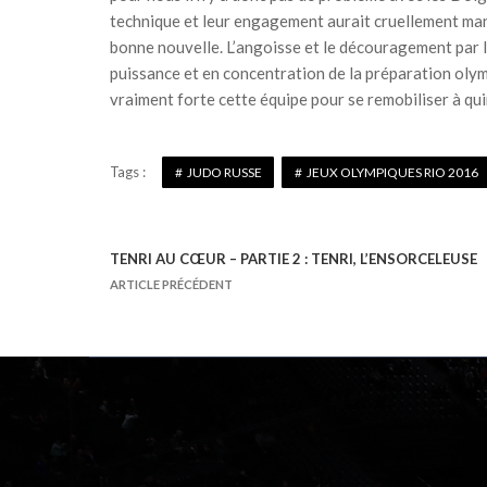
technique et leur engagement aurait cruellement manq
bonne nouvelle. L’angoisse et le découragement par l
puissance et en concentration de la préparation olympi
vraiment forte cette équipe pour se remobiliser à quin
Tags :
JUDO RUSSE
JEUX OLYMPIQUES RIO 2016
TENRI AU CŒUR – PARTIE 2 : TENRI, L’ENSORCELEUSE
N
ARTICLE PRÉCÉDENT
a
v
i
g
a
t