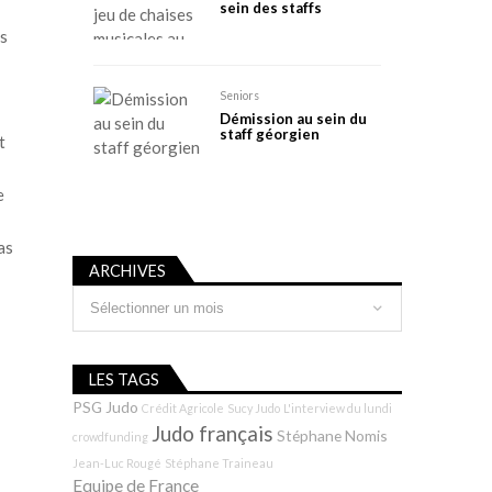
sein des staffs
es
Seniors
Démission au sein du
staff géorgien
t
e
as
ARCHIVES
Archives
LES TAGS
PSG Judo
Crédit Agricole
Sucy Judo
L'interview du lundi
Judo français
Stéphane Nomis
crowdfunding
Jean-Luc Rougé
Stéphane Traineau
Equipe de France