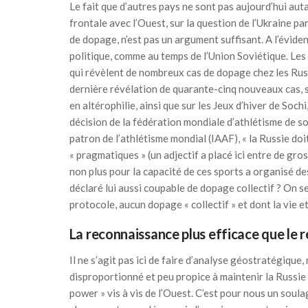
Le fait que d’autres pays ne sont pas aujourd’hui auta
frontale avec l’Ouest, sur la question de l’Ukraine p
de dopage, n’est pas un argument suffisant. A l’évid
politique, comme au temps de l’Union Soviétique. Les
qui révèlent de nombreux cas de dopage chez les Rus
dernière révélation de quarante-cinq nouveaux cas, 
en altérophilie, ainsi que sur les Jeux d’hiver de Sochi
décision de la fédération mondiale d’athlétisme de so
patron de l’athlétisme mondial (IAAF), « la Russie doi
« pragmatiques » (un adjectif a placé ici entre de gro
non plus pour la capacité de ces sports a organisé de
déclaré lui aussi coupable de dopage collectif ? On se 
protocole, aucun dopage « collectif » et dont la vie e
La reconnaissance plus efficace que le 
Il ne s’agit pas ici de faire d’analyse géostratégique,
disproportionné et peu propice à maintenir la Russi
power » vis à vis de l’Ouest. C’est pour nous un soul