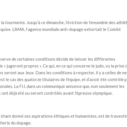
 la tourmente. Jusqu’à ce dimanche, l’éviction de l’ensemble des athlè
cquise. L’AMA, l’agence mondiale anti-dopage exhortait le Comité
serve de certaines conditions décide de laisser les différentes
e « jugeront propres ». Ce qui, en ce qui concerne le judo, vu la prise 
s seront aux Jeux. Dans les conditions à respecter, il y a celles de ne
est le cas des quatorze titulaires de l’équipe, et d’avoir été contrôlé 
ionales. La FIJ, dans un communiqué annonce que, non seulement les
x ont déjà été ou seront contrôlés avant l’épreuve olympique.
er étant donné ses aspirations éthiques et humanistes, est de travesti
icherie du dopage.