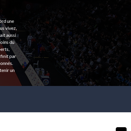
bord une
s vivez,
ait aussi
coins du
erts,
finit par
ionnés.
tenir un