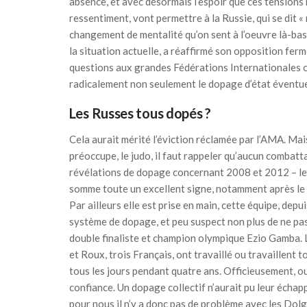
absence, et avec désormais l’espoir que ces tensions 
ressentiment, vont permettre à la Russie, qui se dit 
changement de mentalité qu’on sent à l’oeuvre là-bas.
la situation actuelle, a réaffirmé son opposition ferm
questions aux grandes Fédérations Internationales com
radicalement non seulement le dopage d’état éventuel,
Les Russes tous dopés ?
Cela aurait mérité l’éviction réclamée par l’AMA. Mais
préoccupe, le judo, il faut rappeler qu’aucun combatta
révélations de dopage concernant 2008 et 2012 – le 
somme toute un excellent signe, notamment après le 
Par ailleurs elle est prise en main, cette équipe, dep
système de dopage, et peu suspect non plus de ne pas l
double finaliste et champion olympique Ezio Gamba. 
et Roux, trois Français, ont travaillé ou travaillent
tous les jours pendant quatre ans. Officieusement, ou 
confiance. Un dopage collectif n’aurait pu leur échap
pour nous il n’y a donc pas de problème avec les Do