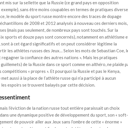
nt mis sur la sellette que la Russie (ce grand pays en opposition
ar exemple), sans être moins coupables en termes de pratiques divers
ence, le modèle du sport russe montre encore des traces de dopage
 échantillons de 2008 et 2012 analysés à nouveau ces derniers mois,
ses (mais pas seulement, de nombreux pays sont touchés. Sur la
six sports et douze pays sont concernés), notamment en athlétisme e
, sont à cet égard significatifs et on peut considérer légitime la
rtir les athlètes russes des Jeux… Selon les mots de Sebastian Coe, l
t regagner la confiance des autres nations ». Mais les pratiques
s guillemets) de la Russie dans ce sport comme en althéro, ne plaide p
s compétitions « propres ». Et pourquoi la Russie et pas le Kenya,
met aussi à la place de l’athlète russe qui n’a participé à aucun
t les espoirs se trouvent balayés par cette décision.
ressentiment
 mais l’éviction de la nation russe tout entière paraissait un choix
e dans une dynamique positive de développement du sport, son « soft-
agement de pouvoir aller aux Jeux sans l’ombre de cette « énorme »