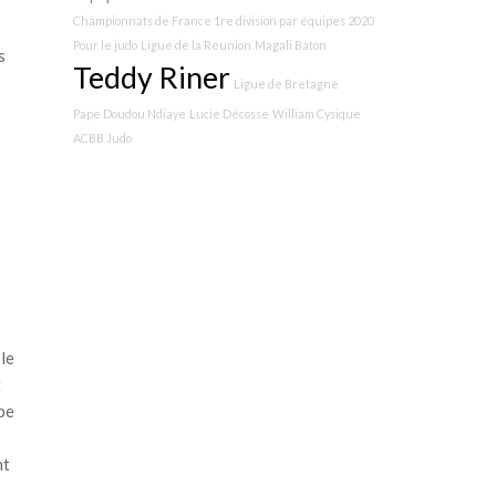
Championnats de France 1re division par équipes 2020
Pour le judo
Ligue de la Réunion
Magali Baton
s
Teddy Riner
Ligue de Bretagne
Pape Doudou Ndiaye
Lucie Décosse
William Cysique
ACBB Judo
le
t
pe
nt