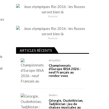
Publicité
tes
Publicité
ARTICLES RÉCENTS
de
Actualités
Championnats
par
d’Europe IBSA 2026 :
neuf Français au
rendez-vous
Seniors
r
Géorgie, Ouzbékistan,
Tadjikistan : jeu de
chaises musicales au