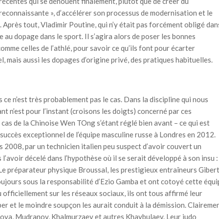
récentes qui se dénouent finalement, plutôt que de créer du
« reconnaissante », d’accélérer son processus de modernisation et le
 Après tout, Vladimir Poutine, qui n’y était pas forcément obligé dan
e au dopage dans le sport. Il s’agira alors de poser les bonnes
me celles de l’athlé, pour savoir ce qu’ils font pour écarter
 mais aussi les dopages d’origine privé, des pratiques habituelles.
 ce n’est très probablement pas le cas. Dans la discipline qui nous
nt n’est pour l’instant (croisons les doigts) concerné par ces
cas de la Chinoise Wen TOng s’étant réglé bien avant – ce qui est
succès exceptionnel de l’équipe masculine russe à Londres en 2012.
uis 2008, par un technicien italien peu suspect d’avoir couvert un
’avoir décelé dans l’hypothèse où il se serait développé à son insu : 
Le préparateur physique Broussal, les prestigieux entraîneurs Giber
 toujours sous la responsabilité d’Ezio Gamba et ont cotoyé cette équi
officiellement sur les réseaux sociaux, ils ont tous affirmé leur
per et le moindre soupçon les aurait conduit à la démission. Claireme
lgova, Mudranov, Khalmurzaev et autres Khaybulaev. Leur judo