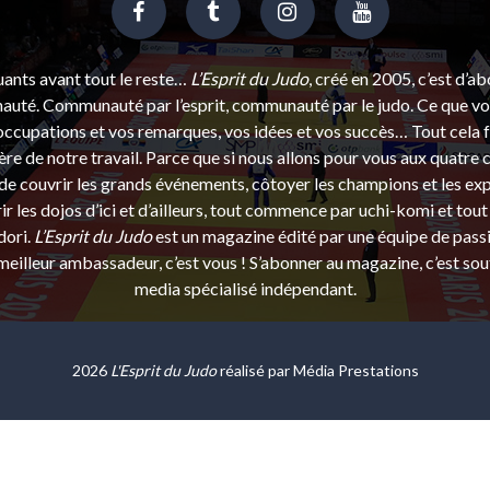
uants avant tout le reste…
L’Esprit du Judo
, créé en 2005, c’est d’a
uté. Communauté par l’esprit, communauté par le judo. Ce que vou
ccupations et vos remarques, vos idées et vos succès… Tout cela f
ère de notre travail. Parce que si nous allons pour vous aux quatre 
e couvrir les grands événements, côtoyer les champions et les exp
r les dojos d’ici et d’ailleurs, tout commence par uchi-komi et tout 
dori.
L’Esprit du Judo
est un magazine édité par une équipe de pass
eilleur ambassadeur, c’est vous ! S’abonner au magazine, c’est sou
media spécialisé indépendant.
2026
L'Esprit du Judo
réalisé par
Média Prestations