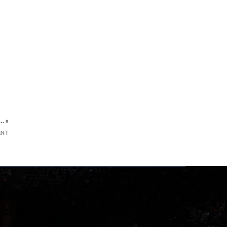
… »
ANT