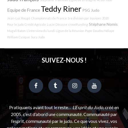
Teddy Riner
Equipe de France
PSG Judo
Jean-Luc Rougé
Championnats de France 1re division par équipes 2020
Stéphane Nomis
Pour le judo
Crédit Agricole
Lucie Décosse
crowdfunding
Magali Baton
L'interview du lundi
Ligue de la Réunion
Pape Doudou Ndiaye
William Cysique
Sucy Judo
SUIVEZ-NOUS !
Pratiquants avant tout le reste…
L’Esprit du Judo
, créé en
2005, c’est d’abord une communauté. Communauté par
l’esprit, communauté par le judo. Ce que vous vivez, vos
préoccupations et vos remarques, vos idées et vos succès…