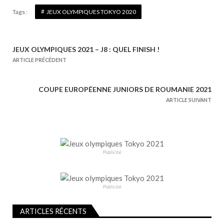
Tags :
JEUX OLYMPIQUES TOKYO 2020
JEUX OLYMPIQUES 2021 – J8 : QUEL FINISH !
N
ARTICLE PRÉCÉDENT
a
v
COUPE EUROPÉENNE JUNIORS DE ROUMANIE 2021
i
ARTICLE SUIVANT
g
a
t
i
Publicité
o
n
d
Publicité
e
l
ARTICLES RÉCENTS