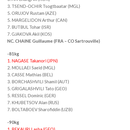
3. TSEND-OCHIR Tsogtbaatar (MGL)
5. ORUJOV Rustam (AZE)
5. MARGELIDON Arthur (CAN)
7. BUTBUL Tohar (ISR)
7. GJAKOVA Akil (KOS)
NC. CHAINE Guillaume (FRA – CO Sartrouville)
-81kg
1. NAGASE Takanori (JPN)
2. MOLLAEI Saeid (MGL)
3. CASSE Mathias (BEL)
3. BORCHASHVILI Shamil (AUT)
5. GRIGALASHVILI Tato (GEO)
5. RESSEL Dominic (GER)
7. KHUBETSOV Alan (RUS)
7. BOLTABOEV Sharofiddin (UZB)
-90kg
1. BEKAURI Lasha (GEO)