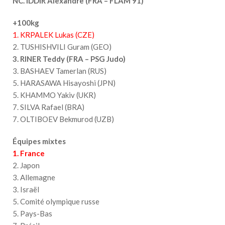
NC. IDDIR Alexandre (FRA – FLAM 91)
+100kg
1. KRPALEK Lukas (CZE)
2. TUSHISHVILI Guram (GEO)
3. RINER Teddy (FRA – PSG Judo)
3. BASHAEV Tamerlan (RUS)
5. HARASAWA Hisayoshi (JPN)
5. KHAMMO Yakiv (UKR)
7. SILVA Rafael (BRA)
7. OLTIBOEV Bekmurod (UZB)
Équipes mixtes
1. France
2. Japon
3. Allemagne
3. Israël
5. Comité olympique russe
5. Pays-Bas