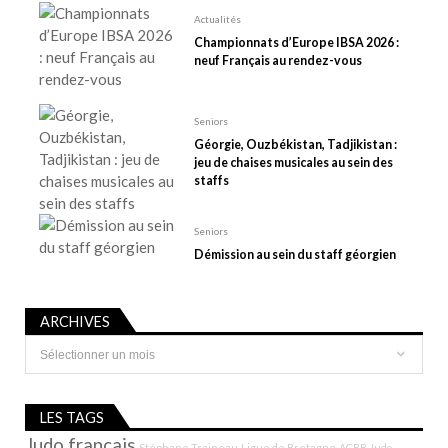
’
Actualités
a
Championnats d’Europe IBSA 2026 :
r
neuf Français au rendez-vous
t
i
Seniors
c
Géorgie, Ouzbékistan, Tadjikistan :
l
jeu de chaises musicales au sein des
e
staffs
Seniors
Démission au sein du staff géorgien
ARCHIVES
Archives
LES TAGS
Judo français
Stéphane Traineau
Ligue de Bretagne
ACBB Judo