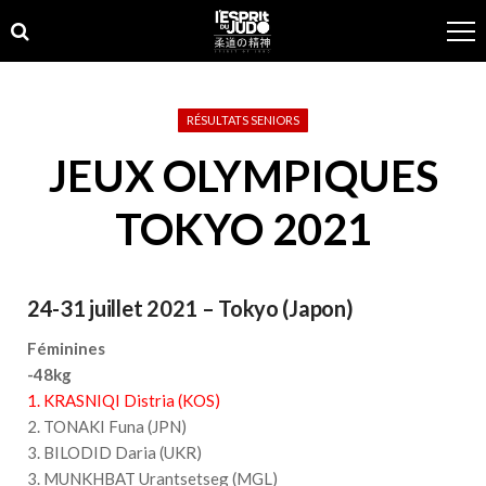
Skip
Skip
to
to
navigation
content
RÉSULTATS SENIORS
JEUX OLYMPIQUES
TOKYO 2021
24-31 juillet 2021 – Tokyo (Japon)
Féminines
-48kg
1. KRASNIQI Distria (KOS)
2. TONAKI Funa (JPN)
3. BILODID Daria (UKR)
3. MUNKHBAT Urantsetseg (MGL)