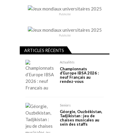
Publicité
Publicité
ARTICLES RÉCENTS
Actualités
Championnats
d’Europe IBSA 2026 :
neuf Français au
rendez-vous
Seniors
Géorgie, Ouzbékistan,
Tadjikistan : jeu de
chaises musicales au
sein des staffs