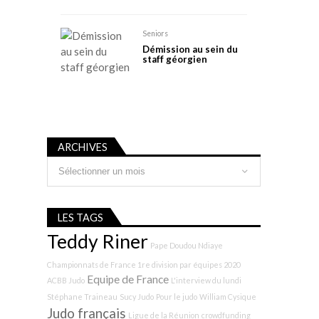
Seniors
Démission au sein du
staff géorgien
ARCHIVES
Archives
LES TAGS
Teddy Riner
Pape Doudou Ndiaye
Championnats de France 1re division par équipes 2020
Equipe de France
ACBB Judo
L'interview du lundi
Stéphane Traineau
Sucy Judo
Pour le judo
William Cysique
Judo français
Ligue de la Réunion
crowdfunding