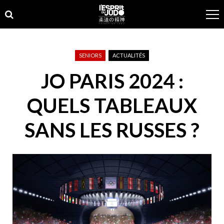
Skip
Skip
to
to
navigation
content
SENIORS
ACTUALITÉS
JO PARIS 2024 :
QUELS TABLEAUX
SANS LES RUSSES ?