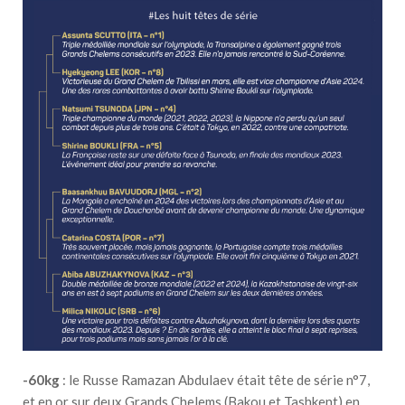
-60kg
: le Russe Ramazan Abdulaev était tête de série n°7,
et en or sur deux Grands Chelems (Bakou et Tashkent) en