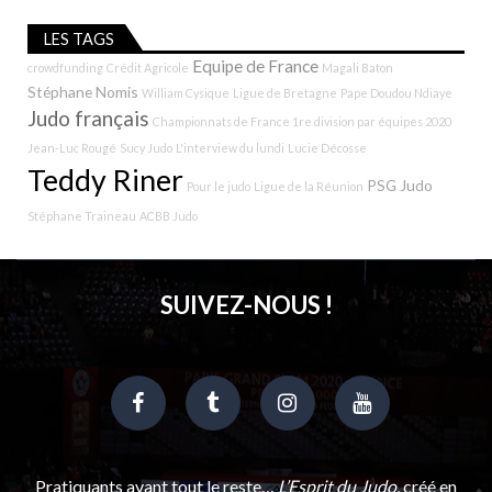
LES TAGS
Equipe de France
crowdfunding
Crédit Agricole
Magali Baton
Stéphane Nomis
William Cysique
Ligue de Bretagne
Pape Doudou Ndiaye
Judo français
Championnats de France 1re division par équipes 2020
Jean-Luc Rougé
Sucy Judo
L'interview du lundi
Lucie Décosse
Teddy Riner
PSG Judo
Pour le judo
Ligue de la Réunion
Stéphane Traineau
ACBB Judo
SUIVEZ-NOUS !
Pratiquants avant tout le reste…
L’Esprit du Judo
, créé en