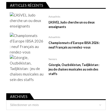
’
ARTICLES RÉCENTS
a
r
Actualités
t
L’ASVEL Judo cherche un ou deux
enseignants
i
c
Actualités
l
Championnats d’Europe IBSA 2026 :
e
neuf Français au rendez-vous
Seniors
Géorgie, Ouzbékistan, Tadjikistan :
jeu de chaises musicales au sein des
staffs
ARCHIVES
Archives