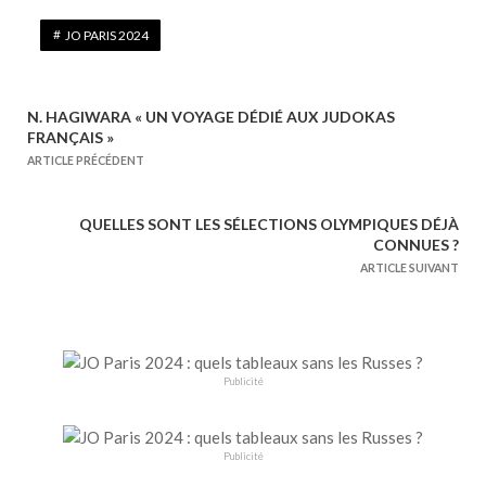
JO PARIS 2024
N. HAGIWARA « UN VOYAGE DÉDIÉ AUX JUDOKAS
N
FRANÇAIS »
a
ARTICLE PRÉCÉDENT
v
i
QUELLES SONT LES SÉLECTIONS OLYMPIQUES DÉJÀ
g
CONNUES ?
a
ARTICLE SUIVANT
t
i
o
n
Publicité
d
e
Publicité
l