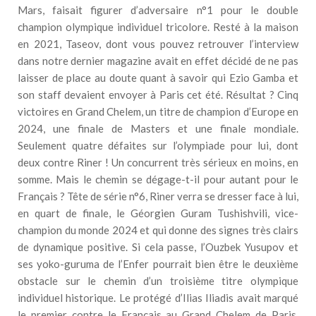
Mars, faisait figurer d’adversaire n°1 pour le double
champion olympique individuel tricolore. Resté à la maison
en 2021, Taseov, dont vous pouvez retrouver l’interview
dans notre dernier magazine avait en effet décidé de ne pas
laisser de place au doute quant à savoir qui Ezio Gamba et
son staff devaient envoyer à Paris cet été. Résultat ? Cinq
victoires en Grand Chelem, un titre de champion d’Europe en
2024, une finale de Masters et une finale mondiale.
Seulement quatre défaites sur l’olympiade pour lui, dont
deux contre Riner ! Un concurrent très sérieux en moins, en
somme. Mais le chemin se dégage-t-il pour autant pour le
Français ? Tête de série n°6, Riner verra se dresser face à lui,
en quart de finale, le Géorgien Guram Tushishvili, vice-
champion du monde 2024 et qui donne des signes très clairs
de dynamique positive. Si cela passe, l’Ouzbek Yusupov et
ses yoko-guruma de l’Enfer pourrait bien être le deuxième
obstacle sur le chemin d’un troisième titre olympique
individuel historique. Le protégé d’Ilias Iliadis avait marqué
le premier contre le Français au Grand Chelem de Paris,