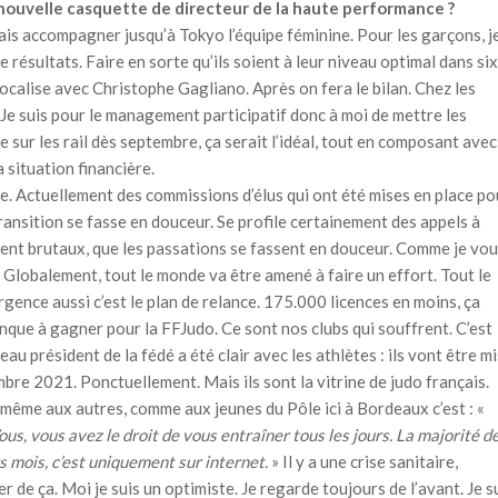
ta nouvelle casquette de directeur de la haute performance ?
 vais accompagner jusqu’à Tokyo l’équipe féminine. Pour les garçons, j
résultats. Faire en sorte qu’ils soient à leur niveau optimal dans six
focalise avec Christophe Gagliano. Après on fera le bilan. Chez les
e. Je suis pour le management participatif donc à moi de mettre les
 sur les rail dès septembre, ça serait l’idéal, tout en composant avec
 situation financière.
. Actuellement des commissions d’élus qui ont été mises en place po
 transition se fasse en douceur. Se profile certainement des appels à
ient brutaux, que les passations se fassent en douceur. Comme je vo
a. Globalement, tout le monde va être amené à faire un effort. Tout le
rgence aussi c’est le plan de relance. 175.000 licences en moins, ça
nque à gagner pour la FFJudo. Ce sont nos clubs qui souffrent. C’est
u président de la fédé a été clair avec les athlètes : ils vont être mi
embre 2021. Ponctuellement. Mais ils sont la vitrine de judo français.
t même aux autres, comme aux jeunes du Pôle ici à Bordeaux c’est : «
ous, vous avez le droit de vous entraîner tous les jours. La majorité d
s mois, c’est uniquement sur internet.
» Il y a une crise sanitaire,
ver de ça. Moi je suis un optimiste. Je regarde toujours de l’avant. Je s