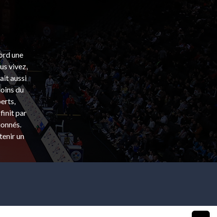
bord une
s vivez,
ait aussi
coins du
erts,
finit par
ionnés.
tenir un