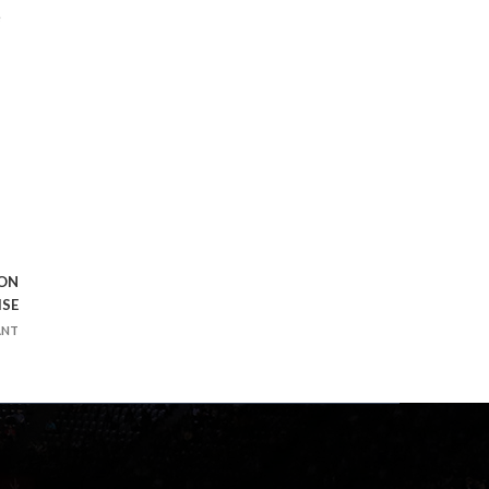
e
ION
ISE
ANT