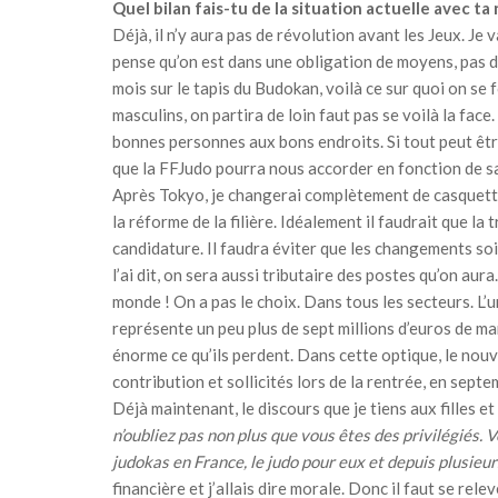
Quel bilan fais-tu de la situation actuelle avec 
Déjà, il n’y aura pas de révolution avant les Jeux. Je
pense qu’on est dans une obligation de moyens, pas de 
mois sur le tapis du Budokan, voilà ce sur quoi on se 
masculins, on partira de loin faut pas se voilà la fac
bonnes personnes aux bons endroits. Si tout peut être
que la FFJudo pourra nous accorder en fonction de sa
Après Tokyo, je changerai complètement de casquette
la réforme de la filière. Idéalement il faudrait que la
candidature. Il faudra éviter que les changements so
l’ai dit, on sera aussi tributaire des postes qu’on aur
monde ! On a pas le choix. Dans tous les secteurs. L’u
représente un peu plus de sept millions d’euros de ma
énorme ce qu’ils perdent. Dans cette optique, le nouvea
contribution et sollicités lors de la rentrée, en sept
Déjà maintenant, le discours que je tiens aux filles e
n’oubliez pas non plus que vous êtes des privilégiés. V
judokas en France, le judo pour eux et depuis plusieur
financière et j’allais dire morale. Donc il faut se rele