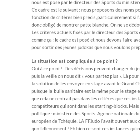
nous est posé par le directeur des Sports du ministèr
Ce cadre est le suivant : nous proposons des noms pou
fonction de critères bien précis, particulièrement si 
donc obligé de montrer patte blanche. On ne se dédou
Les critères actuels fixés par le directeur des Sports
comme ça : le cadre est posé et nous devons faire av
pour sortir des jeunes judokas que nous voulons pré
La situation est compliquée à ce point ?
Oui à ce point ! Des décisions peuvent changer du jo
puis la veille on nous dit « vous partez plus ». Là pou
la solution de les envoyer en stage avant le Grand C
puisque la bulle sanitaire est la même pour le stage e
que cela ne rentrait pas dans les critères que ces ins
compétiteurs qui sont dans les starting-blocks. Mais
politique : ministère des Sports, Agence nationale du S
européen de Tchéquie. LA FFJudo l’avait ouvert aux c
quotidiennement ! Eh bien ce sont ces instances qui no