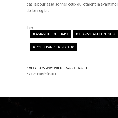
pas là pour assaisonner ceux qui étaient là avant mo
de les régler.
Tags :
AMANDINE BUCHARD
CLARISSE AGBEGNENOU
PÔLE FRANCE BORDEAUX
SALLY CONWAY PREND SA RETRAITE
N
ARTICLE PRÉCÉDENT
a
v
i
g
a
t