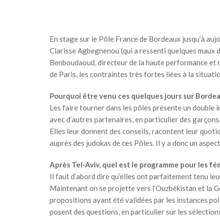
En stage sur le Pôle France de Bordeaux jusqu’à aujou
Clarisse Agbegnenou (qui a ressenti quelques maux d
Benboudaoud, directeur de la haute performance et res
de Paris, les contraintes très fortes liées à la situat
Pourquoi être venu ces quelques jours sur Bordea
Les faire tourner dans les pôles présente un double in
avec d’autres partenaires, en particulier des garçons. D
Elles leur donnent des conseils, racontent leur quo
auprès des judokas de ces Pôles. Il y a donc un aspe
Après Tel-Aviv, quel est le programme pour les fé
Il faut d’abord dire qu’elles ont parfaitement tenu leu
Maintenant on se projette vers l’Ouzbékistan et la Gé
propositions ayant été validées par les instances polit
posent des questions, en particulier sur les sélection