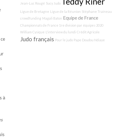
Teddy Riner
Jean-Luc Rougé
Sucy Judo
e
Ligue de Bretagne
Ligue de la Réunion
Stéphane Traineau
Equipe de France
crowdfunding
Magali Baton
Championnats de France 1re division par équipes 2020
William Cysique
L'interview du lundi
Crédit Agricole
Judo français
 ce
Pour le judo
Pape Doudou Ndiaye
ur
us
s à
es
uis