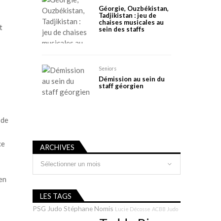
Géorgie, Ouzbékistan,
Tadjikistan : jeu de
chaises musicales au
t
sein des staffs
Seniors
Démission au sein du
staff géorgien
 de
ce
ARCHIVES
Archives
pen
LES TAGS
PSG Judo
Stéphane Nomis
Lucie Décosse
ACBB Judo