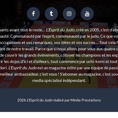
uants avant tout le reste…
L’Esprit du Judo
, créé en 2005, c’est d’a
uté. Communauté par l’esprit, communauté par le judo. Ce que vou
ccupations et vos remarques, vos idées et vos succès… Tout cela f
ère de notre travail. Parce que si nous allons pour vous aux quatre 
e couvrir les grands événements, côtoyer les champions et les exp
r les dojos d’ici et d’ailleurs, tout commence par uchi-komi et tout 
dori.
L’Esprit du Judo
est un magazine édité par une équipe de pass
eilleur ambassadeur, c’est vous ! S’abonner au magazine, c’est sou
media spécialisé indépendant.
2026
L'Esprit du Judo
réalisé par
Média Prestations