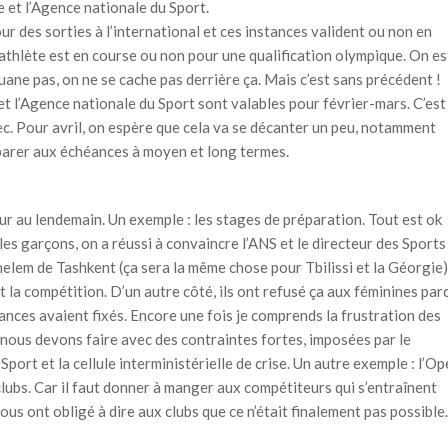
e et l’Agence nationale du Sport.
r des sorties à l’international et ces instances valident ou non en
l’athlète est en course ou non pour une qualification olympique. On es
ane pas, on ne se cache pas derrière ça. Mais c’est sans précédent !
 et l’Agence nationale du Sport sont valables pour février-mars. C’est
ec. Pour avril, on espère que cela va se décanter un peu, notamment
parer aux échéances à moyen et long termes.
ur au lendemain. Un exemple : les stages de préparation. Tout est ok
r les garçons, on a réussi à convaincre l’ANS et le directeur des Sports
helem de Tashkent (ça sera la même chose pour Tbilissi et la Géorgie)
t la compétition. D’un autre côté, ils ont refusé ça aux féminines par
tances avaient fixés. Encore une fois je comprends la frustration des
 nous devons faire avec des contraintes fortes, imposées par le
port et la cellule interministérielle de crise. Un autre exemple : l’O
lubs. Car il faut donner à manger aux compétiteurs qui s’entraînent
us ont obligé à dire aux clubs que ce n’était finalement pas possible.