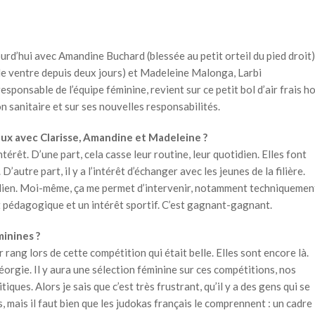
rd’hui avec Amandine Buchard (blessée au petit orteil du pied droit)
e ventre depuis deux jours) et Madeleine Malonga, Larbi
ponsable de l’équipe féminine, revient sur ce petit bol d’air frais h
ion sanitaire et sur ses nouvelles responsabilités.
ux avec Clarisse, Amandine et Madeleine ?
térêt. D’une part, cela casse leur routine, leur quotidien. Elles font
’autre part, il y a l’intérêt d’échanger avec les jeunes de la filière.
tidien. Moi-même, ça me permet d’intervenir, notamment techniquemen
ct pédagogique et un intérêt sportif. C’est gagnant-gagnant.
minines ?
r rang lors de cette compétition qui était belle. Elles sont encore là.
orgie. Il y aura une sélection féminine sur ces compétitions, nos
iques. Alors je sais que c’est très frustrant, qu’il y a des gens qui se
s, mais il faut bien que les judokas français le comprennent : un cadre