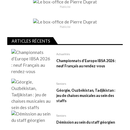
i
Publicité
o
n
d
Publicité
e
l
ARTICLES RÉCENTS
’
Actualités
a
Championnats d’Europe IBSA 2026 :
r
neuf Français au rendez-vous
t
i
Seniors
c
Géorgie, Ouzbékistan, Tadjikistan :
l
jeu de chaises musicales au sein des
e
staffs
Seniors
Démission au sein du staff géorgien