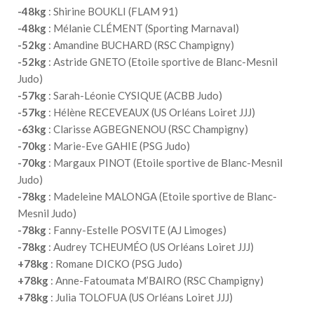
-48kg
: Shirine BOUKLI (FLAM 91)
-48kg
: Mélanie CLÉMENT (Sporting Marnaval)
-52kg
: Amandine BUCHARD (RSC Champigny)
-52kg
: Astride GNETO (Etoile sportive de Blanc-Mesnil
Judo)
-57kg
: Sarah-Léonie CYSIQUE (ACBB Judo)
-57kg
: Hélène RECEVEAUX (US Orléans Loiret JJJ)
-63kg
: Clarisse AGBEGNENOU (RSC Champigny)
-70kg
: Marie-Eve GAHIE (PSG Judo)
-70kg
: Margaux PINOT (Etoile sportive de Blanc-Mesnil
Judo)
-78kg
: Madeleine MALONGA (Etoile sportive de Blanc-
Mesnil Judo)
-78kg
: Fanny-Estelle POSVITE (AJ Limoges)
-78kg
: Audrey TCHEUMÉO (US Orléans Loiret JJJ)
+78kg
: Romane DICKO (PSG Judo)
+78kg
: Anne-Fatoumata M’BAIRO (RSC Champigny)
+78kg
: Julia TOLOFUA (US Orléans Loiret JJJ)