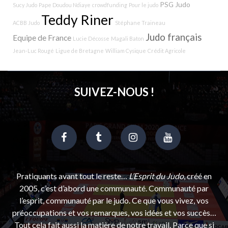
PSG Judo
Sucy Judo
Pape Doudou Ndiaye
crowdfunding
Pour le judo
Teddy Riner
ACBB Judo
Stéphane Traineau
Judo français
Equipe de France
Lucie Décosse
Magali Baton
Jean-Luc Rougé
Ligue de Bretagne
William Cysique
Crédit Agricole
SUIVEZ-NOUS !
Pratiquants avant tout le reste…
L’Esprit du Judo
, créé en
2005, c’est d’abord une communauté. Communauté par
l’esprit, communauté par le judo. Ce que vous vivez, vos
préoccupations et vos remarques, vos idées et vos succès…
Tout cela fait aussi la matière de notre travail. Parce que si