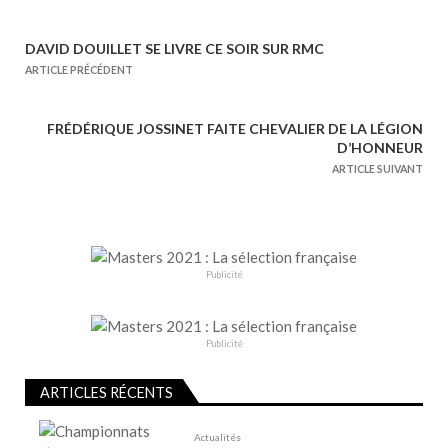
DAVID DOUILLET SE LIVRE CE SOIR SUR RMC
N
ARTICLE PRÉCÉDENT
a
v
FRÉDÉRIQUE JOSSINET FAITE CHEVALIER DE LA LÉGION
i
D’HONNEUR
g
ARTICLE SUIVANT
a
t
i
o
Publicité
n
d
e
Publicité
l
ARTICLES RÉCENTS
’
a
Actualités