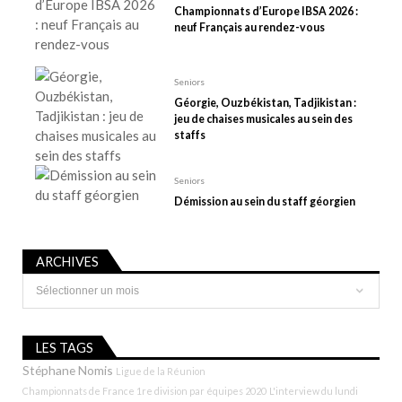
r
Championnats d’Europe IBSA 2026 :
t
neuf Français au rendez-vous
i
c
Seniors
l
Géorgie, Ouzbékistan, Tadjikistan :
e
jeu de chaises musicales au sein des
staffs
Seniors
Démission au sein du staff géorgien
ARCHIVES
Archives
LES TAGS
Stéphane Nomis
Ligue de la Réunion
Championnats de France 1re division par équipes 2020
L'interview du lundi