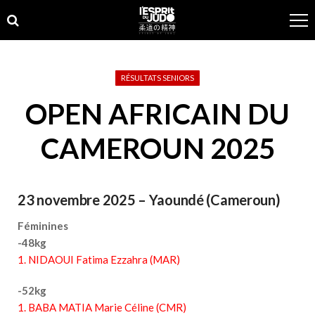
Skip
Skip
to
to
navigation
content
RÉSULTATS SENIORS
OPEN AFRICAIN DU
CAMEROUN 2025
23 novembre 2025 – Yaoundé (Cameroun)
Féminines
-48kg
1. NIDAOUI Fatima Ezzahra (MAR)
-52kg
1. BABA MATIA Marie Céline (CMR)