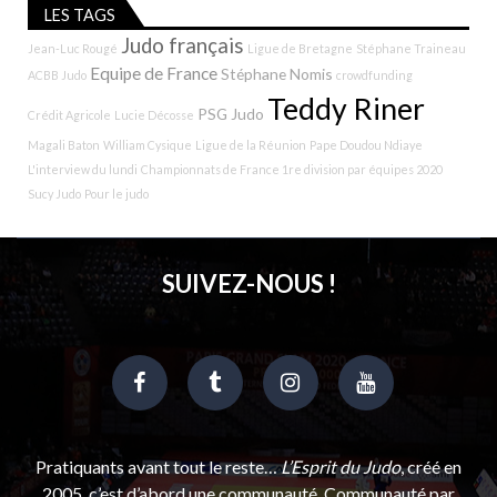
LES TAGS
Judo français
Jean-Luc Rougé
Ligue de Bretagne
Stéphane Traineau
Equipe de France
Stéphane Nomis
ACBB Judo
crowdfunding
Teddy Riner
PSG Judo
Crédit Agricole
Lucie Décosse
Magali Baton
William Cysique
Ligue de la Réunion
Pape Doudou Ndiaye
L'interview du lundi
Championnats de France 1re division par équipes 2020
Sucy Judo
Pour le judo
SUIVEZ-NOUS !
Pratiquants avant tout le reste…
L’Esprit du Judo
, créé en
2005, c’est d’abord une communauté. Communauté par