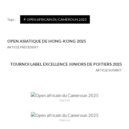
Tags :
OPEN AFRICAIN DU CAMEROUN 2025
OPEN ASIATIQUE DE HONG-KONG 2025
N
ARTICLE PRÉCÉDENT
a
v
TOURNOI LABEL EXCELLENCE JUNIORS DE POITIERS 2025
i
ARTICLE SUIVANT
g
a
t
i
Publicité
o
n
d
Publicité
e