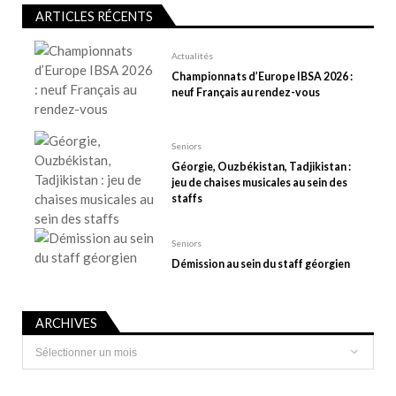
l
ARTICLES RÉCENTS
’
Actualités
a
Championnats d’Europe IBSA 2026 :
r
neuf Français au rendez-vous
t
i
Seniors
c
Géorgie, Ouzbékistan, Tadjikistan :
l
jeu de chaises musicales au sein des
e
staffs
Seniors
Démission au sein du staff géorgien
ARCHIVES
Archives