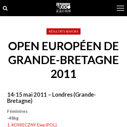
Skip
Skip
to
to
navigation
content
RÉSULTATS SENIORS
OPEN EUROPÉEN DE
GRANDE-BRETAGNE
2011
14-15 mai 2011 – Londres (Grande-
Bretagne)
Féminines
-48kg
1. KONIECZNY Ewa (POL)