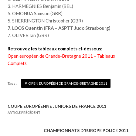
3. HARMEGNIES Benjamin (BEL)
5. OMONUA Samson (GBR)
5. SHERRINGTON Christopher (GBR)
7. LOOS Quentin (FRA – ASPTT Judo Strasbourg)
7. OLIVER Ian (GBR)
Retrouvez les tableaux complets ci-dessous:
Open européen de Grande-Bretagne 2011 – Tableaux
Complets
Tags :
OPEN EUROPÉEN DE GRANDE-BRETAGNE 2011
COUPE EUROPÉENNE JUNIORS DE FRANCE 2011
N
ARTICLE PRÉCÉDENT
a
v
CHAMPIONNATS D’EUROPE POLICE 2011
i