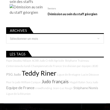
Seniors
Démission au sein du staff géorgien
ARCHIVES
Archives
LES TAGS
Pape Doudou Ndiaye
ACBB Judo
Crédit Agricole
Stéphane Traineau
L'interview du lundi
Championnats de France 1re division par équipes 2020
Teddy Riner
PSG Judo
Ligue de Bretagne
Lucie Décosse
Judo français
Pour le judo
William Cysique
Magali Baton
Sucy Judo
Equipe de France
Stéphane Nomis
crowdfunding
Jean-Luc Rougé
Ligue de la Réunion