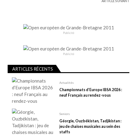
ARTICLE SUIVANT
g
a
t
i
Publicité
o
n
d
Publicité
e
l
ARTICLES RÉCENTS
’
Actualités
a
Championnats d’Europe IBSA 2026 :
r
neuf Français au rendez-vous
t
i
Seniors
c
Géorgie, Ouzbékistan, Tadjikistan :
l
jeu de chaises musicales au sein des
e
staffs