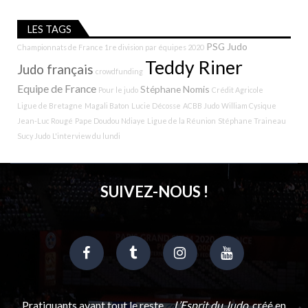
LES TAGS
PSG Judo
Championnats de France 1re division par équipes 2020
Teddy Riner
Judo français
crowdfunding
Equipe de France
Stéphane Nomis
Pour le judo
Crédit Agricole
Ligue de Bretagne
Magali Baton
Lucie Décosse
ACBB Judo
William Cysique
Jean-Luc Rougé
Pape Doudou Ndiaye
Ligue de la Réunion
Stéphane Traineau
Sucy Judo
L'interview du lundi
SUIVEZ-NOUS !
Pratiquants avant tout le reste…
L’Esprit du Judo
, créé en