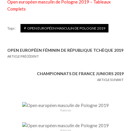
Open européen masculin de Pologne 2019 – Tableaux
Complets
Tags :
OPEN EUROPÉEN MASCULIN DE POLOGNE 2019
OPEN EUROPÉEN FÉMININ DE RÉPUBLIQUE TCHÈQUE 2019
N
ARTICLE PRÉCÉDENT
a
v
CHAMPIONNATS DE FRANCE JUNIORS 2019
i
ARTICLE SUIVANT
g
a
t
i
Publicité
o
n
Publicité