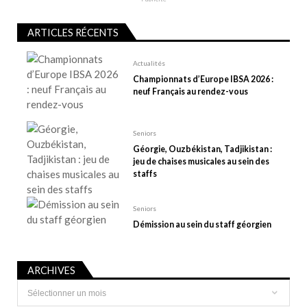
d
e
l
ARTICLES RÉCENTS
’
Actualités
a
Championnats d’Europe IBSA 2026 :
r
neuf Français au rendez-vous
t
i
Seniors
c
Géorgie, Ouzbékistan, Tadjikistan :
l
jeu de chaises musicales au sein des
e
staffs
Seniors
Démission au sein du staff géorgien
ARCHIVES
Archives