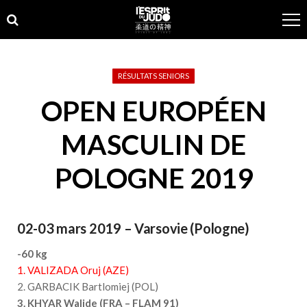
Skip
Skip
to
to
navigation
content
RÉSULTATS SENIORS
OPEN EUROPÉEN
MASCULIN DE
POLOGNE 2019
02-03 mars 2019 – Varsovie (Pologne)
-60 kg
1. VALIZADA Oruj (AZE)
2. GARBACIK Bartlomiej (POL)
3. KHYAR Walide (FRA – FLAM 91)