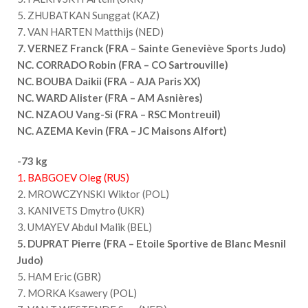
5. ZHUBATKAN Sunggat (KAZ)
7. VAN HARTEN Matthijs (NED)
7. VERNEZ Franck (FRA – Sainte Geneviève Sports Judo)
NC. CORRADO Robin (FRA – CO Sartrouville)
NC. BOUBA Daikii (FRA – AJA Paris XX)
NC. WARD Alister (FRA – AM Asnières)
NC. NZAOU Vang-Si (FRA – RSC Montreuil)
NC.
AZEMA Kevin (FRA – JC Maisons Alfort)
-73 kg
1. BABGOEV Oleg (RUS)
2. MROWCZYNSKI Wiktor (POL)
3. KANIVETS Dmytro (UKR)
3. UMAYEV Abdul Malik (BEL)
5. DUPRAT Pierre (FRA – Etoile Sportive de Blanc Mesnil
Judo)
5. HAM Eric (GBR)
7. MORKA Ksawery (POL)