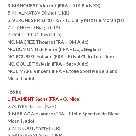
3. MANQUEST Vincent (FRA – AJA Paris XX)
5. KHALMATOV Dilshot (UKR)
5. VERGNES Richard (FRA – JC Chilly Mazarin Morangis)
7. D ANGELO Biagio (ITA)
7. KOFFIJBERG Bas (NED)
NC. MACREZ Thomas (FRA – OM Judo)
NC. DUMONTIER Pierre (FRA – Dojo Béglais)
NC.
ROUSSEL Yohann (FRA – Etival Clairefontaine)
NC. GOULET Sylvain (FRA – Sucy Judo)
NC. LIMARE Vincent (FRA – Etoile Sportive de Blanc
Mesnil Judo)
-66 kg
1. FLAMENT Sacha (FRA – OJ Nice)
2. ALIYEV Ibrahim (AZE)
3. MARIAC Alexandre (FRA – Etoile Sportive de Blanc
Mesnil Judo)
3. MINKOU Dzmitry (BLR)
5. FALKIVSKYI Artem (UKR)