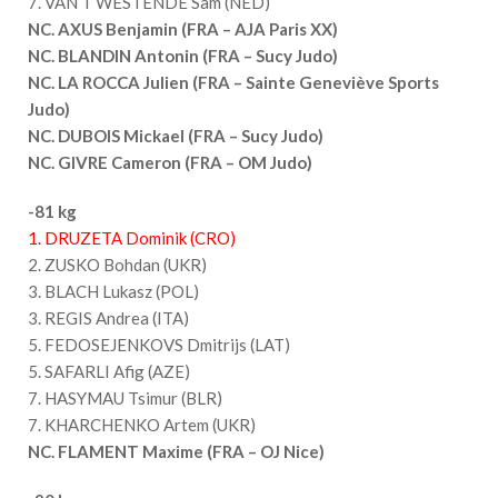
7. VAN T WESTENDE Sam (NED)
NC.
AXUS Benjamin (FRA – AJA Paris XX)
NC. BLANDIN Antonin (FRA – Sucy Judo)
NC. LA ROCCA Julien (FRA – Sainte Geneviève Sports
Judo)
NC.
DUBOIS Mickael (FRA – Sucy Judo)
NC. GIVRE Cameron (FRA – OM Judo)
-81 kg
1. DRUZETA Dominik (CRO)
2. ZUSKO Bohdan (UKR)
3. BLACH Lukasz (POL)
3. REGIS Andrea (ITA)
5. FEDOSEJENKOVS Dmitrijs (LAT)
5. SAFARLI Afig (AZE)
7. HASYMAU Tsimur (BLR)
7. KHARCHENKO Artem (UKR)
NC.
FLAMENT Maxime (FRA – OJ Nice)