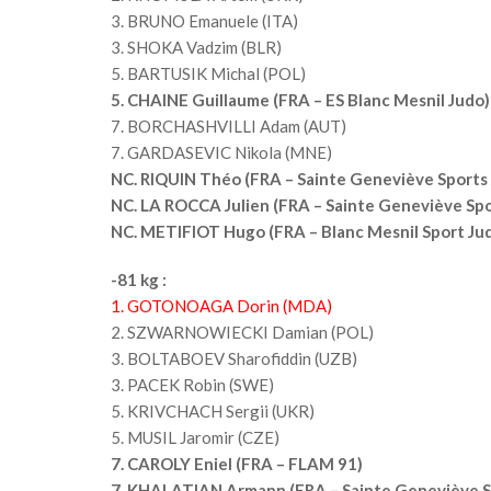
3. BRUNO Emanuele (ITA)
3. SHOKA Vadzim (BLR)
5. BARTUSIK Michal (POL)
5. CHAINE Guillaume (FRA – ES Blanc Mesnil Judo)
7. BORCHASHVILLI Adam (AUT)
7. GARDASEVIC Nikola (MNE)
NC. RIQUIN Théo (FRA – Sainte Geneviève Sports
NC. LA ROCCA Julien (FRA – Sainte Geneviève Spo
NC. METIFIOT Hugo (FRA – Blanc Mesnil Sport Ju
-81 kg :
1. GOTONOAGA Dorin (MDA)
2. SZWARNOWIECKI Damian (POL)
3. BOLTABOEV Sharofiddin (UZB)
3. PACEK Robin (SWE)
5. KRIVCHACH Sergii (UKR)
5. MUSIL Jaromir (CZE)
7.
CAROLY Eniel (FRA – FLAM 91)
7. KHALATIAN Armann (FRA – Sainte Geneviève S