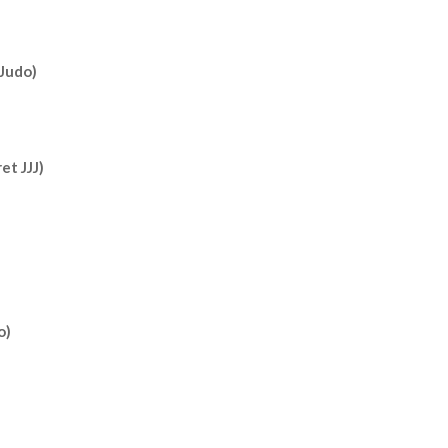
Judo)
t JJJ)
o)