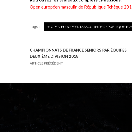
Open européen masculin de République Tchèque 201
Tags :
OPEN EUROPÉEN MASCULIN DE RÉPUBLIQUE TC
CHAMPIONNATS DE FRANCE SENIORS PAR ÉQUIPES
N
DEUXIÈME DIVISION 2018
a
ARTICLE PRÉCÉDENT
v
i
g
a
t
i
o
n