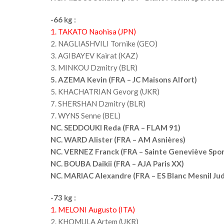
-66 kg :
1. TAKATO Naohisa (JPN)
2. NAGLIASHVILI Tornike (GEO)
3. AGIBAYEV Kairat (KAZ)
3. MINKOU Dzmitry (BLR)
5. AZEMA Kevin (FRA – JC Maisons Alfort)
5. KHACHATRIAN Gevorg (UKR)
7. SHERSHAN Dzmitry (BLR)
7. WYNS Senne (BEL)
NC. SEDDOUKI Reda (FRA – FLAM 91)
NC. WARD Alister (FRA – AM Asnières)
NC. VERNEZ Franck (FRA – Sainte Geneviève Spor
NC. BOUBA Daikii (FRA – AJA Paris XX)
NC. MARIAC Alexandre (FRA – ES Blanc Mesnil Ju
-73 kg :
1. MELONI Augusto (ITA)
2. KHOMULA Artem (UKR)