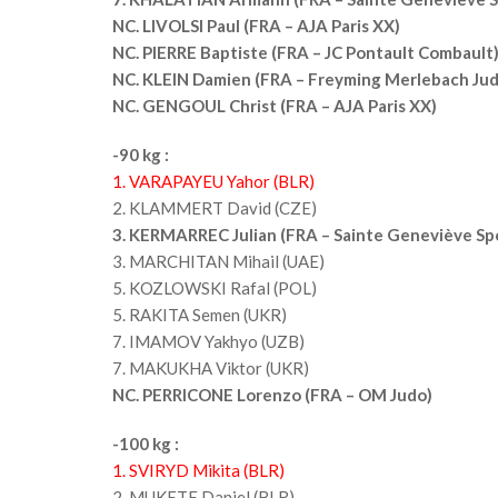
NC. LIVOLSI Paul (FRA – AJA Paris XX)
NC. PIERRE Baptiste (FRA – JC Pontault Combault
NC.
KLEIN Damien (FRA – Freyming Merlebach Jud
NC. GENGOUL Christ (FRA – AJA Paris XX)
-90 kg :
1. VARAPAYEU Yahor (BLR)
2. KLAMMERT David (CZE)
3. KERMARREC Julian (FRA – Sainte Geneviève Sp
3. MARCHITAN Mihail (UAE)
5. KOZLOWSKI Rafal (POL)
5. RAKITA Semen (UKR)
7. IMAMOV Yakhyo (UZB)
7. MAKUKHA Viktor (UKR)
NC. PERRICONE Lorenzo (FRA – OM Judo)
-100 kg :
1. SVIRYD Mikita (BLR)
2. MUKETE Daniel (BLR)