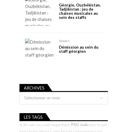
Géorgie, Ouzbékistan,
Tadjikistan : jeu de
chaises musicales au
sein des staffs
Seniors
Démission au sein du
staff géorgien
ARCHIVES
Archives
LES TAGS
PSG Judo
ACBB Judo
Sucy Judo
Magali Baton
Pour le judo
Pape Doudou Ndiaye
Crédit Agricole
L'interview du lundi