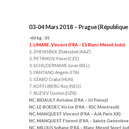
03-04 Mars 2018 – Prague (République
-60 kg : 05
1. LIMARE, Vincent (FRA – ES Blanc Mesnil Judo)
2. ZHENISBEK Zhaksybek (KAZ)
3. PETRIKOV Pavel (CZE)
3. SCHILDERMANS Joran (BEL)
5. PANTANO Angelo (ITA)
5. SZABO Csaba (HUN)
7. KOFFIJBERG Roy (NED)
7. RUZIEV Doston (UZB)
NC. BIDAULT Antoine (FRA – JJJ Poissy)
NC.
LE BOEDEC Victor (FRA – RSC Montreuil)
NC. MANQUEST Vincent (FRA – AJA Paris XX)
NC. MANQUEST Florent (FRA – Sainte Geneviève 
NC. MILOUS Sofiane (FRA – Blanc Mesnil Sport Jud