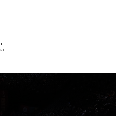
018
ANT