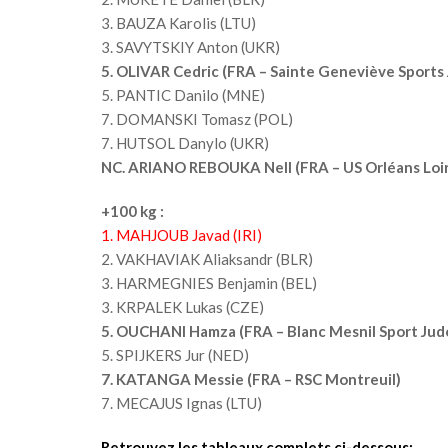
3. BAUZA Karolis (LTU)
3. SAVYTSKIY Anton (UKR)
5.
OLIVAR Cedric (FRA – Sainte Geneviève Sports 
5. PANTIC Danilo (MNE)
7. DOMANSKI Tomasz (POL)
7. HUTSOL Danylo (UKR)
NC. ARIANO REBOUKA Nell (FRA – US Orléans Loire
+100 kg :
1. MAHJOUB Javad (IRI)
2. VAKHAVIAK Aliaksandr (BLR)
3. HARMEGNIES Benjamin (BEL)
3. KRPALEK Lukas (CZE)
5. OUCHANI Hamza (FRA – Blanc Mesnil Sport Jud
5. SPIJKERS Jur (NED)
7. KATANGA Messie (FRA – RSC Montreuil)
7. MECAJUS Ignas (LTU)
Retrouvez les tableaux complets ci-dessous: