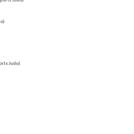
)
o)
orts Judo)