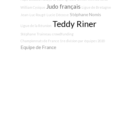
Judo français
William Cysique
Ligue de Bretagne
Stéphane Nomis
Jean-Luc Rougé
Lucie Décosse
Teddy Riner
Ligue de la Réunion
Stéphane Traineau
crowdfunding
Championnats de France 1re division par équipes 2020
Equipe de France