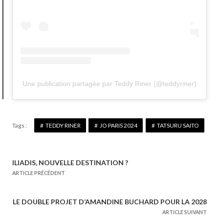
Une publication partagée par Teddy Riner (@teddyriner)
Tags :
TEDDY RINER
JO PARIS 2024
TATSURU SAITO
ILIADIS, NOUVELLE DESTINATION ?
N
ARTICLE PRÉCÉDENT
a
v
LE DOUBLE PROJET D’AMANDINE BUCHARD POUR LA 2028
i
ARTICLE SUIVANT