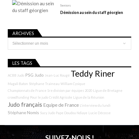
Seniors
Démission au sein du staff géorgien
ARCHIVES
Archives
LES TAGS
Teddy Riner
PSG Judo
ACBB Judo
Jean-Luc Rougé
Magali Baton
Stéphane Traineau
William Cysique
Championnats de France 1re division par équipes 2020
Ligue de Bretagne
crowdfunding
Pour le judo
Crédit Agricole
Ligue de la Réunion
Judo français
Equipe de France
L'interview du lundi
Stéphane Nomis
Sucy Judo
Pape Doudou Ndiaye
Lucie Décosse
SUIVEZ-NOUS !