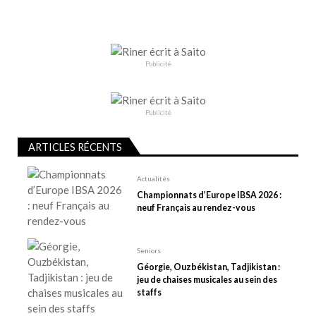
g
a
t
i
Publicité
o
n
d
Publicité
e
l
ARTICLES RÉCENTS
’
Actualités
a
Championnats d’Europe IBSA 2026 :
r
neuf Français au rendez-vous
t
i
Seniors
c
Géorgie, Ouzbékistan, Tadjikistan :
l
jeu de chaises musicales au sein des
e
staffs