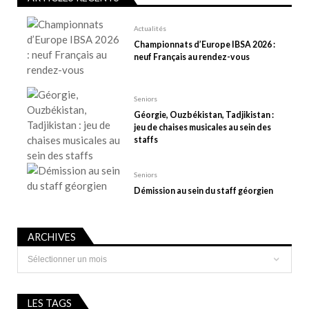
’
a
Actualités
r
Championnats d’Europe IBSA 2026 :
t
neuf Français au rendez-vous
i
c
Seniors
l
Géorgie, Ouzbékistan, Tadjikistan :
e
jeu de chaises musicales au sein des
staffs
Seniors
Démission au sein du staff géorgien
ARCHIVES
Archives
LES TAGS