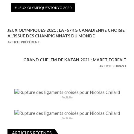
JEUX OLYMPIQUES TOKYO 2020
JEUX OLYMPIQUES 2021 : LA -57KG CANADIENNE CHOISIE
N
À L’ISSUE DES CHAMPIONNATS DU MONDE
a
ARTICLE PRÉCÉDENT
v
i
GRAND CHELEM DE KAZAN 2021 : MARET FORFAIT
g
ARTICLE SUIVANT
a
t
i
o
Publicité
n
d
e
Publicité
l
ARTICLES RÉCENTS