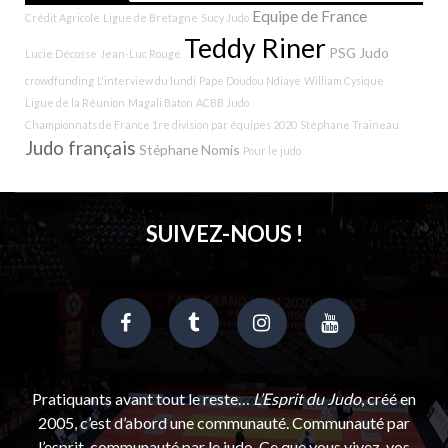
Equipe de France
Crédit Agricole
Ligue de Bretagne
Sucy Judo
Teddy Riner
PSG Judo
Lucie Décosse
Jean-Luc Rougé
crowdfunding
L'interview du lundi
Pape Doudou Ndiaye
William Cysique
Ligue de la Réunion
Magali Baton
ACBB Judo
Championnats de France 1re division par équipes 2020
Stéphane Traineau
Judo français
Stéphane Nomis
Pour le judo
SUIVEZ-NOUS !
Pratiquants avant tout le reste…
L’Esprit du Judo
, créé en
2005, c’est d’abord une communauté. Communauté par
l’esprit, communauté par le judo. Ce que vous vivez, vos