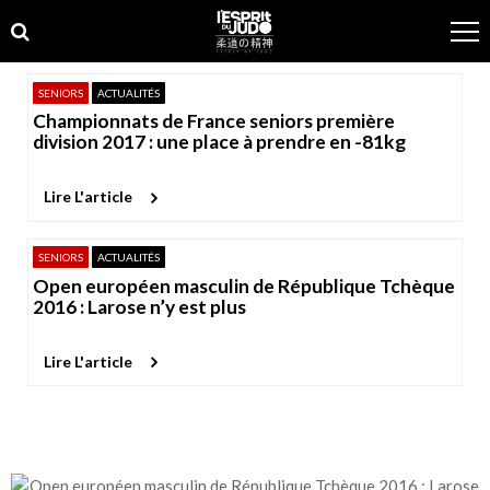
Skip
Skip
to
to
navigation
content
SENIORS
ACTUALITÉS
Championnats de France seniors première
division 2017 : une place à prendre en -81kg
Lire L'article
SENIORS
ACTUALITÉS
Open européen masculin de République Tchèque
2016 : Larose n’y est plus
Lire L'article