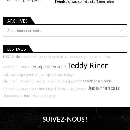
Démission au sein du staff géorgien
ARCHIVES
Archives
LES TAGS
PSG Judo
crowdfunding
Crédit Agricole
ACBB Judo
Ligue de la Réunion
Teddy Riner
Equipe de France
Stéphane Traineau
William Cysique
Pour le judo
Pape Doudou Ndiaye
Stéphane Nomis
Championnats de France 1re division par équipes 2020
Judo français
Ligue de Bretagne
Sucy Judo
Magali Baton
Lucie Décosse
L'interview du lundi
Jean-Luc Rougé
SUIVEZ-NOUS !