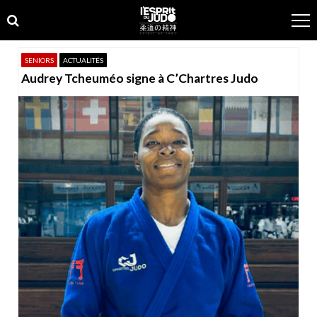
Skip
Skip
to
to
navigation
content
SENIORS
ACTUALITÉS
Audrey Tcheuméo signe à C’Chartres Judo