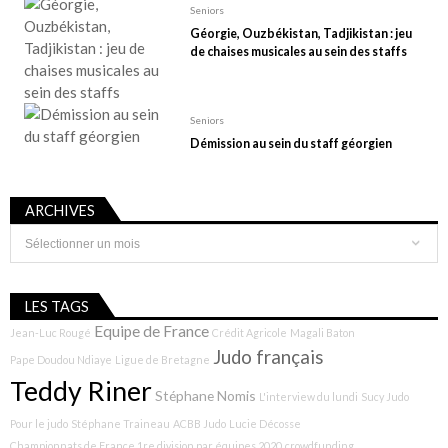
Seniors
Géorgie, Ouzbékistan, Tadjikistan : jeu
de chaises musicales au sein des staffs
Seniors
Démission au sein du staff géorgien
ARCHIVES
Archives
LES TAGS
Equipe de France
Jean-Luc Rougé
Crédit Agricole
Magali Baton
Judo français
Pape Doudou Ndiaye
Ligue de Bretagne
Teddy Riner
Stéphane Nomis
L'interview du lundi
Sucy Judo
Pour le judo
Stéphane Traineau
ACBB Judo
Lucie Décosse
Championnats de France 1re division par équipes 2020
crowdfunding